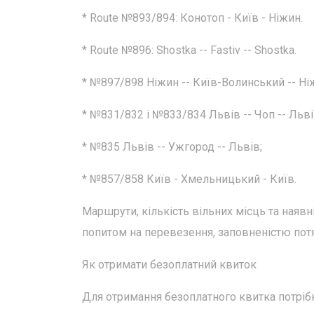
* Route №893/894: Конотоп - Київ - Ніжин.
* Route №896: Shostka -- Fastiv -- Shostka.
* №897/898 Ніжин -- Київ-Волинський -- Ні
* №831/832 і №833/834 Львів -- Чоп -- Льві
* №835 Львів -- Ужгород -- Львів;
* №857/858 Київ - Хмельницький - Київ.
Маршрути, кількість вільних місць та наяв
попитом на перевезення, заповненістю потя
Як отримати безоплатний квиток
Для отримання безоплатного квитка потріб