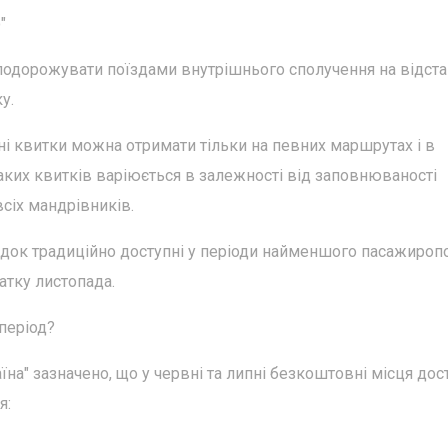
"
одорожувати поїздами внутрішнього сполучення на відста
у.
ні квитки можна отримати тільки на певних маршрутах і в
таких квитків варіюється в залежності від заповнюваності
всіх мандрівників.
док традиційно доступні у періоди найменшого пасажироп
чатку листопада.
 період?
їна" зазначено, що у червні та липні безкоштовні місця дост
я: