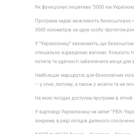
Як функціонує ініціатива "3000 км Україною
Програма надає можливість безкоштовно п
3000 кілометрів на одну особу протягом рок
У "Укрзалізниці" зазначають, що безкоштов
спеціально відведених вагонах. Кількість 
потягів та здатності забезпечити місця для 
Найбільше маршрутів для безоплатних поїз
-- у січні, лютому, а також у жовтні та на по
На яких поїздах доступна програма в літній
У відповіді Укрзалізниці на запит "РБК-Укра
зокрема, в ряді поїздів далекого сполученн