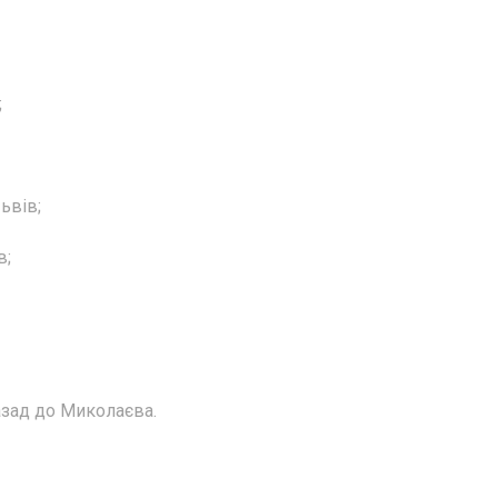
;
ьвів;
в;
азад до Миколаєва.