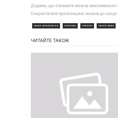
Додамо, що отримати можна максимально чоти
Скористатися пропозицією можна до кінця 
ІВАНО-ФРАНКІВСЬК
УКРАЇНЦІ
УКРАЇНА
ЗАПОРІЖЖЯ
ЧИТАЙТЕ ТАКОЖ