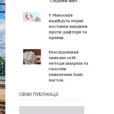
"Східний щит".
У Миколаїв
надійдуть перші
поставки вакцини
проти дифтерії та
правця.
Розслідування
зниклих осіб:
методи шахраїв та
способи
уникнення їхніх
пасток.
СВІЖІ ПУБЛІКАЦІЇ