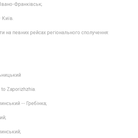
 Івано-Франківськ;
 Київ.
и на певних рейсах регіонального сполучення:
ьницький
 to Zaporizhzhia.
инський -- Гребінка;
ий;
линський;