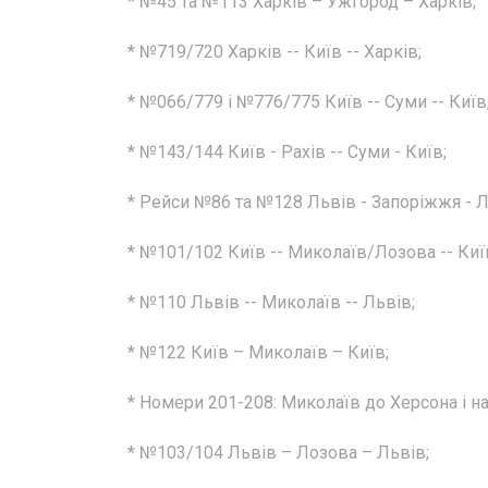
* №45 та №113 Харків – Ужгород – Харків;
* №719/720 Харків -- Київ -- Харків;
* №066/779 і №776/775 Київ -- Суми -- Київ
* №143/144 Київ - Рахів -- Суми - Київ;
* Рейси №86 та №128 Львів - Запоріжжя - Л
* №101/102 Київ -- Миколаїв/Лозова -- Киї
* №110 Львів -- Миколаїв -- Львів;
* №122 Київ – Миколаїв – Київ;
* Номери 201-208: Миколаїв до Херсона і н
* №103/104 Львів – Лозова – Львів;