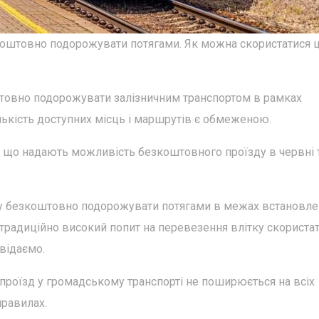
оштовно подорожувати потягами. Як можна скористатися 
товно подорожувати залізничним транспортом в рамках
ількість доступних місць і маршрутів є обмеженою.
в, що надають можливість безкоштовного проїзду в червні 
огу безкоштовно подорожувати потягами в межах встановле
ез традиційно високий попит на перевезення влітку скориста
відаємо.
роїзд у громадському транспорті не поширюється на всіх
правилах.