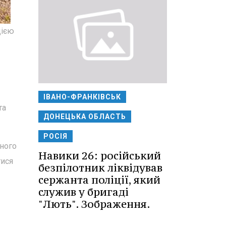
цією
ІВАНО-ФРАНКІВСЬК
та
ДОНЕЦЬКА ОБЛАСТЬ
РОСІЯ
ного
Навики 26: російський
тися
безпілотник ліквідував
сержанта поліції, який
служив у бригаді
"Лють". Зображення.