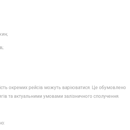
жин;
в;
ність окремих рейсів можуть варіюватися. Це обумовлено
гів та актуальними умовами залізничного сполучення.
но: