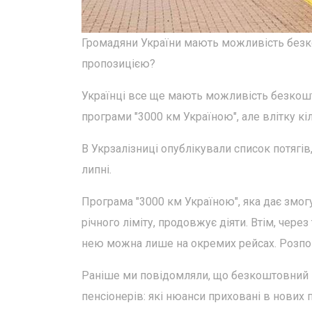
Громадяни України мають можливість безк
пропозицією?
Українці все ще мають можливість безкош
програми "3000 км Україною", але влітку к
В Укрзалізниці опублікували список потягі
липні.
Програма "3000 км Україною", яка дає зм
річного ліміту, продовжує діяти. Втім, чер
нею можна лише на окремих рейсах. Розпо
Раніше ми повідомляли, що безкоштовний п
пенсіонерів: які нюанси приховані в нових 