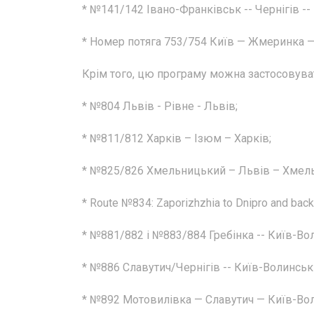
* №141/142 Івано-Франківськ -- Чернігів --
* Номер потяга 753/754 Київ — Жмеринка —
Крім того, цю програму можна застосовуват
* №804 Львів - Рівне - Львів;
* №811/812 Харків – Ізюм – Харків;
* №825/826 Хмельницький – Львів – Хмел
* Route №834: Zaporizhzhia to Dnipro and back
* №881/882 і №883/884 Гребінка -- Київ-Вол
* №886 Славутич/Чернігів -- Київ-Волинськ
* №892 Мотовилівка — Славутич — Київ-Во