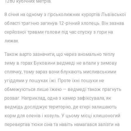
1280 кубічних метрів.
8 січня на одному з гірськолижних курортів Львівської
області трагічно загинув 12-річний хлопець. Він зазнав
серйозної травми голови під час спуску з гори на
лижах.
Також варто зазначити, що через аномально теплу
зиму в горах Буковини ведмеді не впали у зимову
сплячку, тому зараз вони блукають мисливськими
угіддями у пошуках їжі. Проте їхні пошуки не
обмежуються лише їжею — ведмеді також прагнуть
розваг. Наприклад, одна з камер зафіксувала, як
ведмідь досліджує територію, де єгері залишають
корм для оленів і козуль. У цьому місці клишоногий
перевертав тюки сіна та навіть намагався залізти на