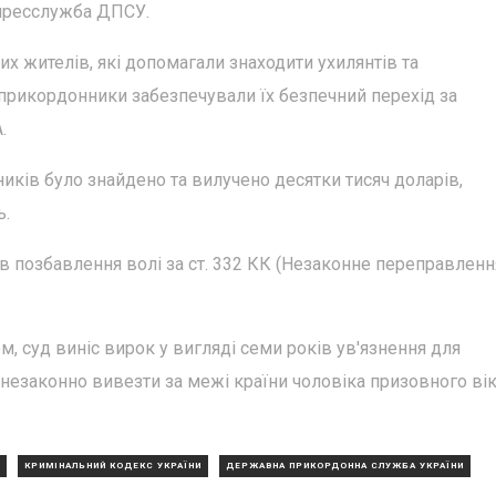
 пресслужба ДПСУ.
их жителів, які допомагали знаходити ухилянтів та
прикордонники забезпечували їх безпечний перехід за
.
ків було знайдено та вилучено десятки тисяч доларів,
ь.
 позбавлення волі за ст. 332 КК (Незаконне переправленн
, суд виніс вирок у вигляді семи років ув'язнення для
езаконно вивезти за межі країни чоловіка призовного вік
КРИМІНАЛЬНИЙ КОДЕКС УКРАЇНИ
ДЕРЖАВНА ПРИКОРДОННА СЛУЖБА УКРАЇНИ