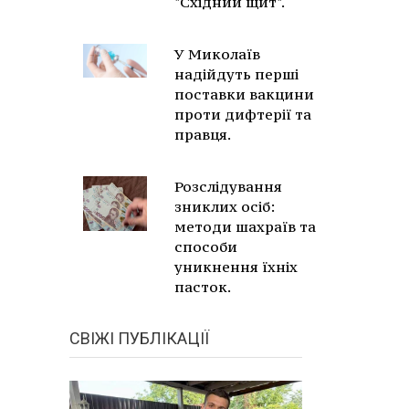
"Східний щит".
У Миколаїв
надійдуть перші
поставки вакцини
проти дифтерії та
правця.
Розслідування
зниклих осіб:
методи шахраїв та
способи
уникнення їхніх
пасток.
СВІЖІ ПУБЛІКАЦІЇ