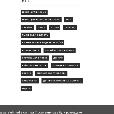
ТЕГИ
ІВАНО-ФРАНКІВСЬК
ІВАНО-ФРАНКІВСЬКА ОБЛАСТЬ
КИЇВ
УКРАЇНА
ЛЬВІВ
РОСІЯ
УКРАЇНЦІ
ЛЬВІВСЬКА ОБЛАСТЬ
КРИМІНАЛЬНИЙ КОДЕКС УКРАЇНИ
ПРИКАРПАТТЯ
ЗБРОЙНІ СИЛИ УКРАЇНИ
УКРАЇНСЬКА ГРИВНЯ
ДНІПРО
КИЇВСЬКА ОБЛАСТЬ
ДОНЕЦЬКА ОБЛАСТЬ
ХАРКІВ
ВІЙСЬКОВОСЛУЖБОВЦІ
ЗАПОРІЖЖЯ
ДНІПРОПЕТРОВСЬКА ОБЛАСТЬ
ОДЕСА
а paralel-media.com.ua. Посилання має бути розміщене