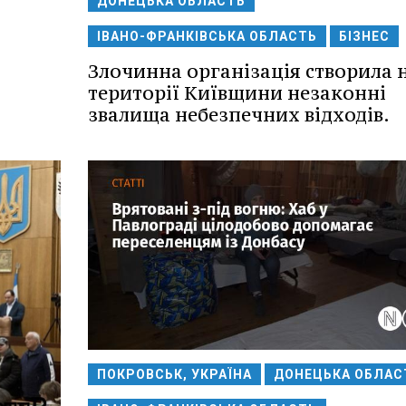
ДОНЕЦЬКА ОБЛАСТЬ
ІВАНО-ФРАНКІВСЬКА ОБЛАСТЬ
БІЗНЕС
Злочинна організація створила 
території Київщини незаконні
звалища небезпечних відходів.
ПОКРОВСЬК, УКРАЇНА
ДОНЕЦЬКА ОБЛАС