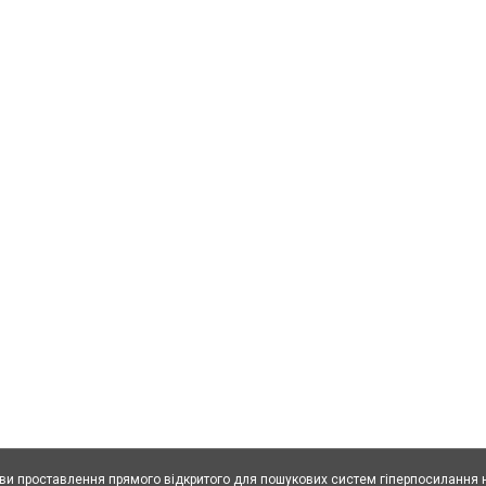
ови проставлення прямого відкритого для пошукових систем гіперпосилання н