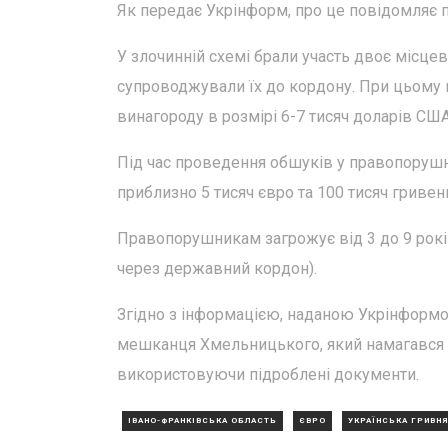
Як передає Укрінформ, про це повідомляє
У злочинній схемі брали участь двоє місцев
супроводжували їх до кордону. При цьому 
винагороду в розмірі 6-7 тисяч доларів США
Під час проведення обшуків у правопорушни
приблизно 5 тисяч євро та 100 тисяч гривен
Правопорушникам загрожує від 3 до 9 років
через державний кордон).
Згідно з інформацією, наданою Укрінформом
мешканця Хмельницького, який намагався н
використовуючи підроблені документи.
ІВАНО-ФРАНКІВСЬКА ОБЛАСТЬ
ЄВРО
УКРАЇНСЬКА ГРИВНЯ