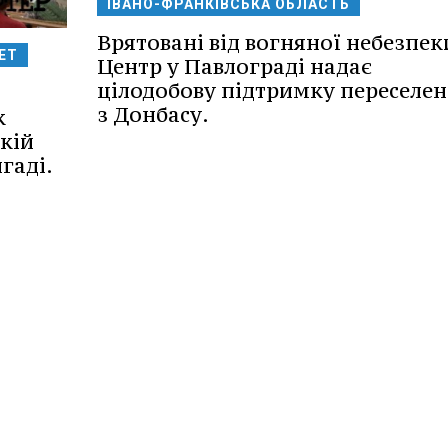
ІВАНО-ФРАНКІВСЬКА ОБЛАСТЬ
Врятовані від вогняної небезпек
ЕТ
Центр у Павлограді надає
цілодобову підтримку переселе
з Донбасу.
к
кій
гаді.