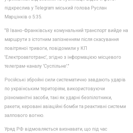
підкреслив у Telegram міський голова Руслан
Марцінків о 5:35.
"В Івано-Франківську комунальний транспорт вийде на
маршрути з істотним запізненням після скасування
повітряної тривоги, повідомили у КП
'Електроавтотранс', згідно з інформацією місцевого
телеграм-каналу 'Суспільне'."
Російські збройні сили систематично завдають ударів
по українським територіям, використовуючи
різноманітні засоби, такі як ударні безпілотники,
ракети, керовані авіаційні бомби та реактивні системи
залпового вогню.
Уряд РФ відмовляється визнавати, що під час