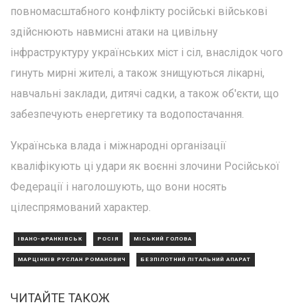
повномасштабного конфлікту російські військові
здійснюють навмисні атаки на цивільну
інфраструктуру українських міст і сіл, внаслідок чого
гинуть мирні жителі, а також знищуються лікарні,
навчальні заклади, дитячі садки, а також об'єкти, що
забезпечують енергетику та водопостачання.
Українська влада і міжнародні організації
кваліфікують ці удари як воєнні злочини Російської
Федерації і наголошують, що вони носять
цілеспрямований характер.
ІВАНО-ФРАНКІВСЬК
РОСІЯ
МІСЬКИЙ ГОЛОВА
МАРЦІНКІВ РУСЛАН РОМАНОВИЧ
БЕЗПІЛОТНИЙ ЛІТАЛЬНИЙ АПАРАТ
ЧИТАЙТЕ ТАКОЖ