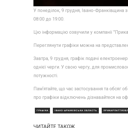
У понеділок, 9 грудня, Івано-Франківщина 
08:00 до 19:00.
Цю інформацію озвучили у компанії "Прика
Переглянути графіки можна на представле
Завтра, 9 грудня, графік подачі електроене
однієї черги. У свою чергу, для промислово
потужності.
Памʼятайте, що час застосування та обсяг
про графіки відключень дізнавайтеся на оф
ГРАФІКА
ІВАНО-ФРАНКІВСЬКА ОБЛАСТЬ
ПРИКАРПАТТЯОБ
ЧИТАЙТЕ ТАКОЖ