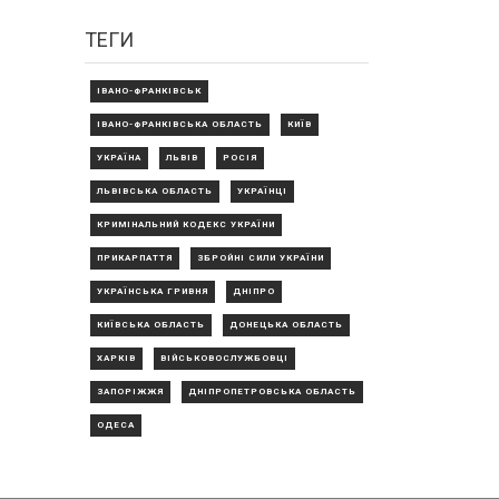
ТЕГИ
ІВАНО-ФРАНКІВСЬК
ІВАНО-ФРАНКІВСЬКА ОБЛАСТЬ
КИЇВ
УКРАЇНА
ЛЬВІВ
РОСІЯ
ЛЬВІВСЬКА ОБЛАСТЬ
УКРАЇНЦІ
КРИМІНАЛЬНИЙ КОДЕКС УКРАЇНИ
ПРИКАРПАТТЯ
ЗБРОЙНІ СИЛИ УКРАЇНИ
УКРАЇНСЬКА ГРИВНЯ
ДНІПРО
КИЇВСЬКА ОБЛАСТЬ
ДОНЕЦЬКА ОБЛАСТЬ
ХАРКІВ
ВІЙСЬКОВОСЛУЖБОВЦІ
ЗАПОРІЖЖЯ
ДНІПРОПЕТРОВСЬКА ОБЛАСТЬ
ОДЕСА