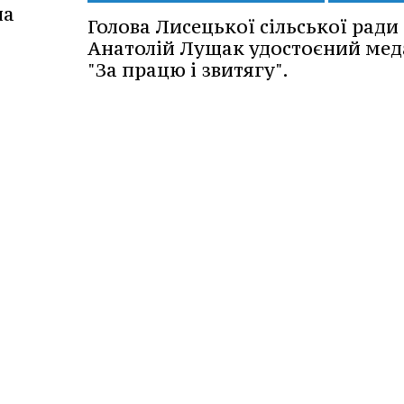
на
Голова Лисецької сільської ради
Анатолій Лущак удостоєний мед
"За працю і звитягу".