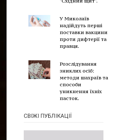
"Східний щит".
У Миколаїв
надійдуть перші
поставки вакцини
проти дифтерії та
правця.
Розслідування
зниклих осіб:
методи шахраїв та
способи
уникнення їхніх
пасток.
СВІЖІ ПУБЛІКАЦІЇ