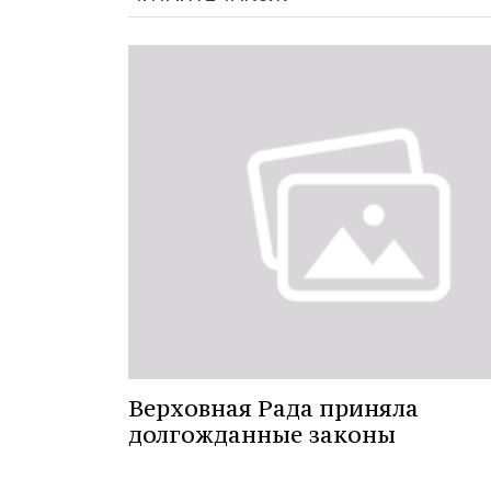
Верховная Рада приняла
долгожданные законы