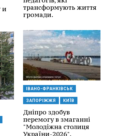
педагогів, які
трансформують життя
 и
громади.
ІВАНО-ФРАНКІВСЬК
ЗАПОРІЖЖЯ
КИЇВ
Дніпро здобув
перемогу в змаганні
"Молодіжна столиця
України-2026".