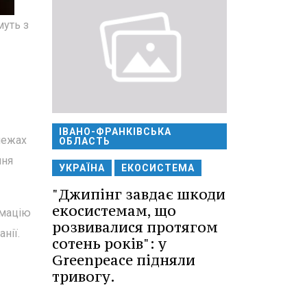
муть з
ІВАНО-ФРАНКІВСЬКА
 межах
ОБЛАСТЬ
ння
УКРАЇНА
ЕКОСИСТЕМА
"Джипінг завдає шкоди
екосистемам, що
рмацію
розвивалися протягом
нії.
сотень років": у
Greenpeace підняли
тривогу.