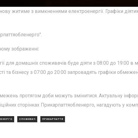
знову житиме з вимкненнями електроенергії. Графіки діяти
рпаттяобленерго".
ному зображенні:
ргії для домашніх споживачів буде діяти з 08:00 до 19:00 в
сті та бізнесу з 07:00 до 20:00 запровадять графіки обмеже
 обмежень протягом доби можуть змінитися. Актуальну інфо
іційних сторінках Прикарпаттяобленерго, нагадують у компа
ЛЕНЕРГО
СПОЖИВАЧ
ПРИКАРПАТТЯ