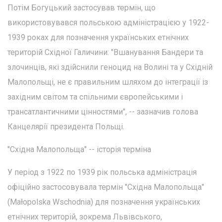
Потім Богуцький застосував термін, що
використовувався польською адміністрацією у 1922-
1939 роках для позначення українських етнічних
територій Східної Галичини: "Вшанування Бандери та
злочинців, які здійснили геноцид на Волині та у Східній
Малопольщі, не є правильним шляхом до інтеграції із
західним світом та спільними європейськими і
трансатлантичними цінностями", -- зазначив голова
Канцелярії президента Польщі.
"Східна Малопольща" -- історія терміна
У період з 1922 по 1939 рік польська адміністрація
офіційно застосовувала термін "Східна Малопольща"
(Małopolska Wschodnia) для позначення українських
етнічних територій, зокрема Львівського,