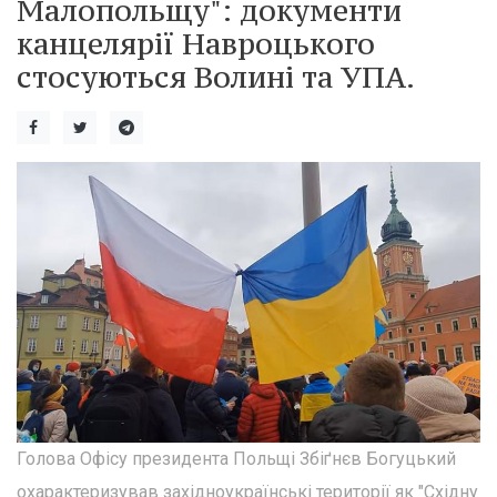
Малопольщу": документи
канцелярії Навроцького
стосуються Волині та УПА.
Голова Офісу президента Польщі Збіґнєв Богуцький
охарактеризував західноукраїнські території як "Східну