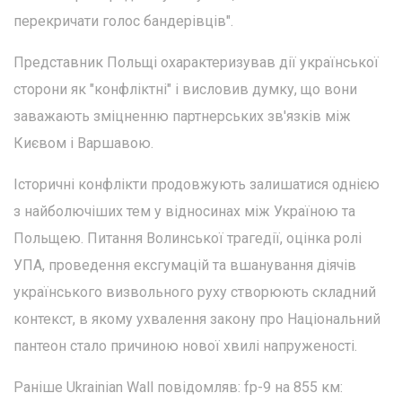
перекричати голос бандерівців".
Представник Польщі охарактеризував дії української
сторони як "конфліктні" і висловив думку, що вони
заважають зміцненню партнерських зв'язків між
Києвом і Варшавою.
Історичні конфлікти продовжують залишатися однією
з найболючіших тем у відносинах між Україною та
Польщею. Питання Волинської трагедії, оцінка ролі
УПА, проведення ексгумацій та вшанування діячів
українського визвольного руху створюють складний
контекст, в якому ухвалення закону про Національний
пантеон стало причиною нової хвилі напруженості.
Раніше Ukrainian Wall повідомляв: fp-9 на 855 км: