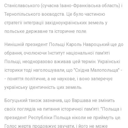
Станіславського (сучасна Івано-Франківська область) і
Тернопільського воєводств. Це було частиною
стратегії інтеграції західноукраїнських земель у
польське державне та історичне поле.
Нинішній президент Польщі Кароль Навроцький ще до
обрання, очолюючи Інститут національної пам'яті
Польщі, неодноразово вживав цей термін. Українські
історики тоді наголошували, що "Східна Малопольща" -
- поняття політичне, а не наукове, і воно заперечує
українську ідентичність цих земель.
Богуцький також зазначив, що Варшава не змінить
своїх поглядів на питання історичної пам'яті: "Польща і
президент Республіки Польща ніколи не приймуть це.
Голос жертв продовжує звучати, і його не може