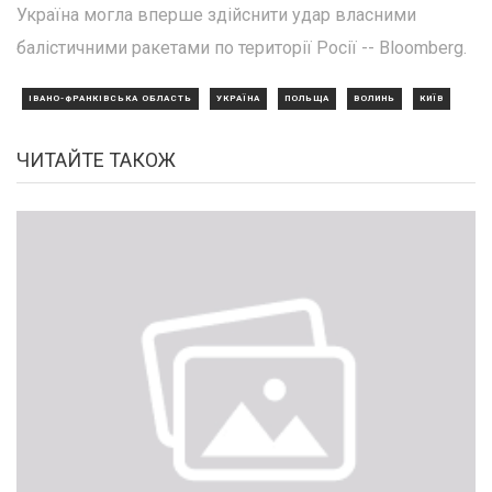
Україна могла вперше здійснити удар власними
балістичними ракетами по території Росії -- Bloomberg.
ІВАНО-ФРАНКІВСЬКА ОБЛАСТЬ
УКРАЇНА
ПОЛЬЩА
ВОЛИНЬ
КИЇВ
ЧИТАЙТЕ ТАКОЖ