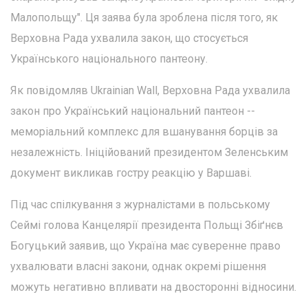
Малопольщу". Ця заява була зроблена після того, як
Верховна Рада ухвалила закон, що стосується
Українського національного пантеону.
Як повідомляв Ukrainian Wall, Верховна Рада ухвалила
закон про Український національний пантеон --
меморіальний комплекс для вшанування борців за
незалежність. Ініційований президентом Зеленським
документ викликав гостру реакцію у Варшаві.
Під час спілкування з журналістами в польському
Сеймі голова Канцелярії президента Польщі Збіґнєв
Богуцький заявив, що Україна має суверенне право
ухвалювати власні закони, однак окремі рішення
можуть негативно впливати на двосторонні відносини.