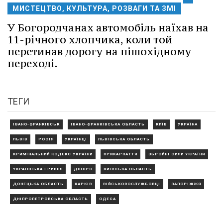
МИСТЕЦТВО, КУЛЬТУРА, РОЗВАГИ ТА ЗМІ
У Богородчанах автомобіль наїхав на
11-річного хлопчика, коли той
перетинав дорогу на пішохідному
переході.
ТЕГИ
ІВАНО-ФРАНКІВСЬК
ІВАНО-ФРАНКІВСЬКА ОБЛАСТЬ
КИЇВ
УКРАЇНА
ЛЬВІВ
РОСІЯ
УКРАЇНЦІ
ЛЬВІВСЬКА ОБЛАСТЬ
КРИМІНАЛЬНИЙ КОДЕКС УКРАЇНИ
ПРИКАРПАТТЯ
ЗБРОЙНІ СИЛИ УКРАЇНИ
УКРАЇНСЬКА ГРИВНЯ
ДНІПРО
КИЇВСЬКА ОБЛАСТЬ
ДОНЕЦЬКА ОБЛАСТЬ
ХАРКІВ
ВІЙСЬКОВОСЛУЖБОВЦІ
ЗАПОРІЖЖЯ
ДНІПРОПЕТРОВСЬКА ОБЛАСТЬ
ОДЕСА