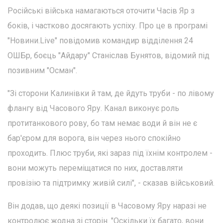
Російські війська намагаються оточити Часів Яр з
боків, і частково досягають успіху. Про це в програмі
"Новини.Live" повідомив командир відділення 24
ОШБр, боєць "Айдару" Станіслав Бунятов, відомий під
позивним "Осман".
"Зі сторони Калинівки й там, де йдуть труби - по лівому
флангу від Часового Яру. Канал виконує роль
протитанкового рову, бо там немає води й він не є
бар'єром для ворога, він через нього спокійно
проходить. Плюс труби, які зараз під їхнім контролем -
вони можуть переміщатися по них, доставляти
провізію та підтримку живій силі", - сказав військовий.
Він додав, що деякі позиції в Часовому Яру наразі не
контролює жодна зі сторін. "Оскільки їх багато, вони