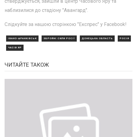
стверджується, зайшли в центр Часового Яру та
наблизилися до стадіону "Авангард".
Слідкуйте за нашою сторінкою "Експрес" у Facebook!
ІВАНО-ФРАНКІВСЬК
ЗБРОЙНІ СИЛИ РОСІЇ
ДОНЕЦЬКА ОБЛАСТЬ
РОСІЯ
ЧАСІВ ЯР
ЧИТАЙТЕ ТАКОЖ