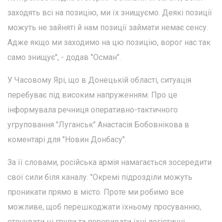
заходять всі на позицію, ми їх знищуємо. Деякі позиції
можуть не зайняті й нам позиції займати немає сенсу.
Адже якщо ми заходимо на цю позицію, ворог нас так
само знищує", - додав "Осман".
У Часовому Ярі, що в Донецькій області, ситуація
перебуває під високим напруженням. Про це
інформувала речниця оперативно-тактичного
угруповання "Луганськ" Анастасія Бобовнікова в
коментарі для "Новин Донбасу".
За її словами, російська армія намагається зосередити
свої сили біля каналу. "Окремі підрозділи можуть
проникати прямо в місто. Проте ми робимо все
можливе, щоб перешкоджати їхньому просуванню,
оточувати ці групи та переривати їхні логістичні