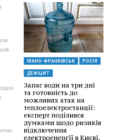
й
ісля
осіб.
ІВАНО-ФРАНКІВСЬК
РОСІЯ
ДЕФІЦИТ
Запас води на три дні
кордон
та готовність до
о
можливих атак на
теплоелектростанції:
експерт поділився
думками щодо ризиків
відключення
ретин
електроенергії в Києві.