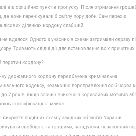
і від офіційних пунктів пропуску. Після отримання гроше
, де вони перечікували б світлу пору доби. Сам перехід
на лісових ділянках кордону слабший.
м не вдалося. Одного з учасників схеми затримали одразу п
ру. Тривають слідчі дії для встановлення всіх причетних 
й перетин кордону?
етину державного кордону передбачена кримінальна
римінального кодексу, незаконне переправлення осіб через 
3 до 7 років. Якщо злочин вчинено з корисливих мотивів аб
років із конфіскацією майна.
викриття подібних схем у західних областях України.
зикувати свободою та грошима, нагадуючи: незаконний пе
не лише для організаторів, а й для самих ухилянтів.