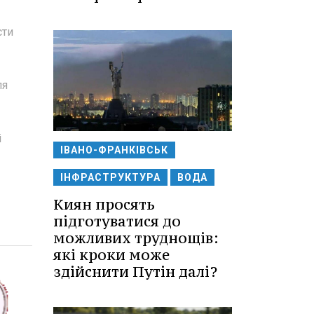
сти
ля
і
ІВАНО-ФРАНКІВСЬК
ІНФРАСТРУКТУРА
ВОДА
Киян просять
підготуватися до
можливих труднощів:
які кроки може
здійснити Путін далі?