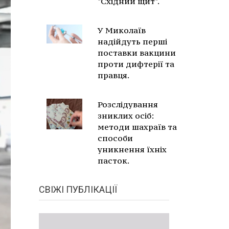
"Східний щит".
У Миколаїв
надійдуть перші
поставки вакцини
проти дифтерії та
правця.
Розслідування
зниклих осіб:
методи шахраїв та
способи
уникнення їхніх
пасток.
СВІЖІ ПУБЛІКАЦІЇ