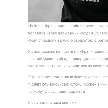
На Івано-Франківщині поліція викрила чер
чоловіків через державний кордон. За свої 
суму, співмірну з річною зарплатою в регіон
Як повідомляє поліція Івано-Франківської
лісовий масив в обхід прикордонних наряд
якого ухилянти мали зупинитися на ночівл
Згідно зі встановленими фактами, організа
підлягають військовій службі. Кожен з них
проходу" до сусідньої держави.
Як функціонувала система