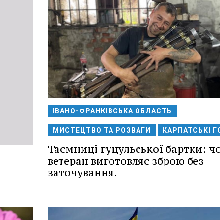
ІВАНО-ФРАНКІВСЬКА ОБЛАСТЬ
МИСТЕЦТВО ТА РОЗВАГИ
КАРПАТСЬКІ Г
Таємниці гуцульської бартки: ч
ветеран виготовляє зброю без
заточування.