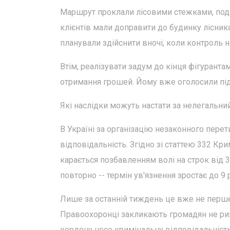
Маршрут проклали лісовими стежками, подал
клієнтів мали доправити до будинку лісника
планували здійснити вночі, коли контроль 
Втім, реалізувати задум до кінця фігуранта
отримання грошей. Йому вже оголосили підоз
Які наслідки можуть настати за нелегальни
В Україні за організацію незаконного пер
відповідальність. Згідно зі статтею 332 К
карається позбавленням волі на строк від 
повторно -- термін ув'язнення зростає до 9 
Лише за останній тиждень це вже не перше 
Правоохоронці закликають громадян не ри
кордону несе кримінальну відповідальність 