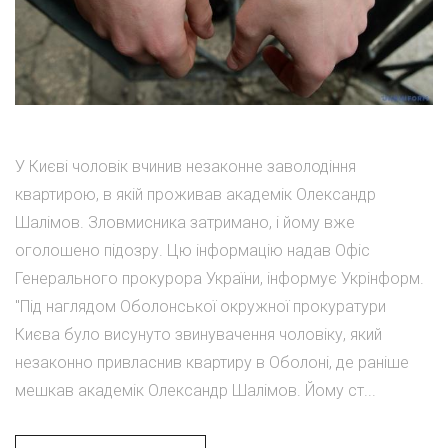
У Києві чоловік вчинив незаконне заволодіння
квартирою, в якій проживав академік Олександр
Шалімов. Зловмисника затримано, і йому вже
оголошено підозру. Цю інформацію надав Офіс
Генерального прокурора України, інформує Укрінформ.
"Під наглядом Оболонської окружної прокуратури
Києва було висунуто звинувачення чоловіку, який
незаконно привласнив квартиру в Оболоні, де раніше
мешкав академік Олександр Шалімов. Йому ст...