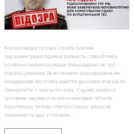
Контррозвідка та слідчі Служби безпеки
задокументували підривну діяльність співробітника
російської воєнної розвідки (більш відомої як гру) -
Марата Цевелева. Як встановило розслідування, він
координував підготовку ракетно-дронових атак рф по
Прикарпаттю у січні цього року. У цьому контексті
противник націлився на кілька важливих об'єктів:
Бурштинську теплову електростанцію, військові
укріплення та одну з головних ...