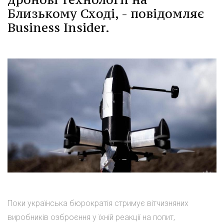
Близькому Сході, - повідомляє
Business Insider.
Поки українська бюрократія стримує вітчизняних
виробників озброєння у їхній реакції на попит,