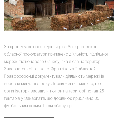
За процесуального керівництва Закарпатської
обласної прокуратури припинено діяльність підпільної
мережі тютюнового бізнесу, яка діяла на території
Закарпатської та Івано-Франківської областей.
Правоохоронці документували діяльність мережі із
вересня минулого року Дослідження виявило, що
організатори висадили тютюн на території понад 25
гектарів у Закарпатті, що дорівнює приблизно 35
футбольним полям. Після збору вр...