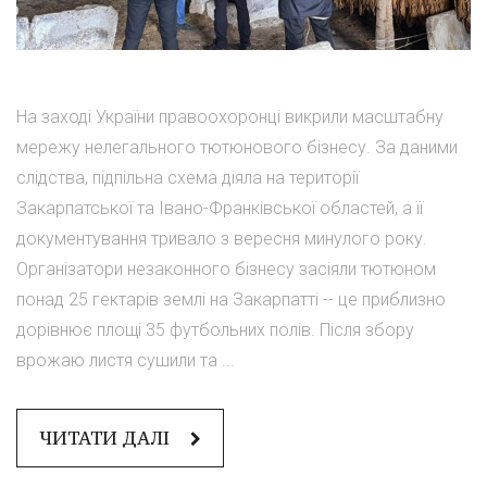
На заході України правоохоронці викрили масштабну
мережу нелегального тютюнового бізнесу. За даними
слідства, підпільна схема діяла на території
Закарпатської та Івано-Франківської областей, а її
документування тривало з вересня минулого року.
Організатори незаконного бізнесу засіяли тютюном
понад 25 гектарів землі на Закарпатті -- це приблизно
дорівнює площі 35 футбольних полів. Після збору
врожаю листя сушили та ...
ЧИТАТИ ДАЛІ