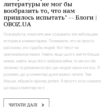
литературы не мог бы
вообразить то, что нам
пришлось испытать" -- Блоги |
OBOZ.UA
Пожалуйста, помогите мне сохранить эти небольшие
истории в комментариях. Понимаете, это не просто
рассказы, это судьбы людей. Вот текст на
оригинальном языке. Навіть якщо цього життя більше
немає, навіть якщо його забрала війна, то ми хоч би
читаємо та дізнаємося про цих людей через когось. Я
розумію, що ці коментарі дуже важко читати. Тим
більше, зібрані в одному дописі. Я просто хочу сказати,
що ваші коментарі не л...
ЧИТАТИ ДАЛІ