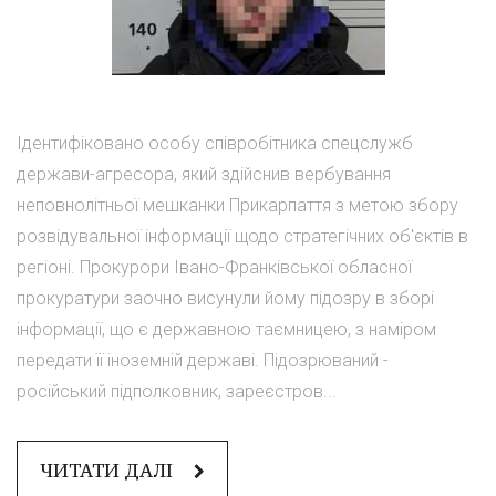
Ідентифіковано особу співробітника спецслужб
держави-агресора, який здійснив вербування
неповнолітньої мешканки Прикарпаття з метою збору
розвідувальної інформації щодо стратегічних об'єктів в
регіоні. Прокурори Івано-Франківської обласної
прокуратури заочно висунули йому підозру в зборі
інформації, що є державною таємницею, з наміром
передати її іноземній державі. Підозрюваний -
російський підполковник, зареєстров...
ЧИТАТИ ДАЛІ