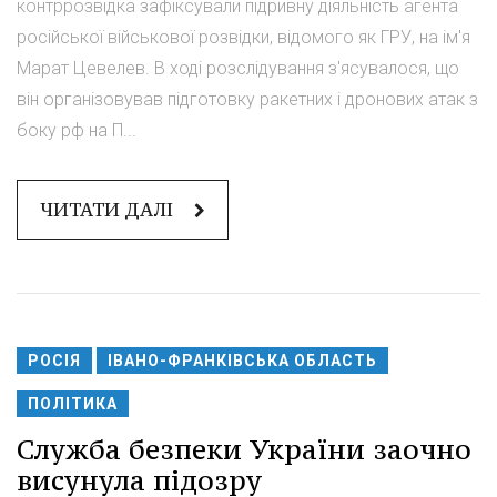
контррозвідка зафіксували підривну діяльність агента
російської військової розвідки, відомого як ГРУ, на ім'я
Марат Цевелев. В ході розслідування з'ясувалося, що
він організовував підготовку ракетних і дронових атак з
боку рф на П...
ЧИТАТИ ДАЛІ
РОСІЯ
ІВАНО-ФРАНКІВСЬКА ОБЛАСТЬ
ПОЛІТИКА
Служба безпеки України заочно
висунула підозру