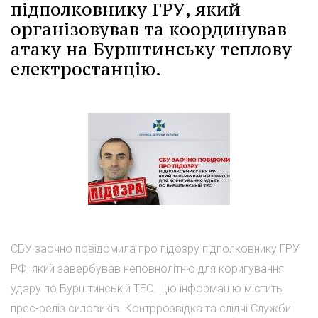
підполковнику ГРУ, який
організовував та координував
атаку на Бурштинську теплову
електростанцію.
СБУ заочно повідомила про підозру підполковнику ГРУ
РФ, який завербував неповнолітню для коригування
удару по Бурштинській ТЕС. Цю інформацію містить
прес-реліз силовиків. Контррозвідка та слідчі Служби