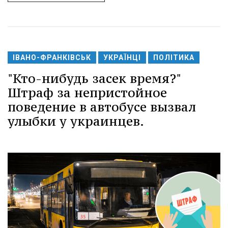
ІВАНО-ФРАНКІВСЬК
УКРАЇНЦІ
ПОЛІТИКА
"Кто-нибудь засек время?"
Штраф за непристойное
поведение в автобусе вызвал
улыбки у украинцев.