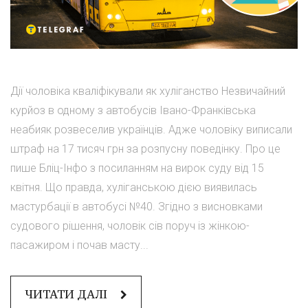
Дії чоловіка кваліфікували як хуліганство Незвичайний
курйоз в одному з автобусів Івано-Франківська
неабияк розвеселив українців. Адже чоловіку виписали
штраф на 17 тисяч грн за розпусну поведінку. Про це
пише Бліц-Інфо з посиланням на вирок суду від 15
квітня. Що правда, хуліганською дією виявилась
мастурбації в автобусі №40. Згідно з висновками
судового рішення, чоловік сів поруч із жінкою-
пасажиром і почав масту...
ЧИТАТИ ДАЛІ