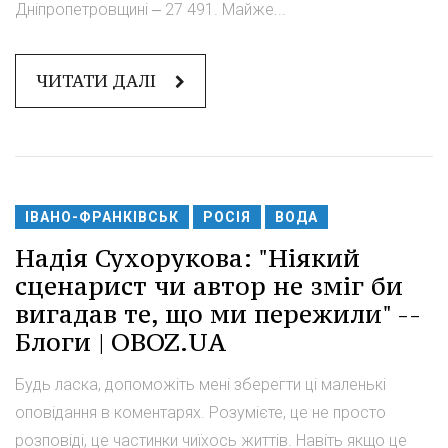
Дніпропетровщині ‒ 27 491. Майже...
ЧИТАТИ ДАЛІ
ІВАНО-ФРАНКІВСЬК
РОСІЯ
ВОДА
Надія Сухорукова: "Ніякий
сценарист чи автор не зміг би
вигадав те, що ми пережили" --
Блоги | OBOZ.UA
Будь ласка, допоможіть мені зберегти ці маленькі
оповідання в коментарях. Розумієте, це не просто
розповіді, це частинки чиїхось життів. Навіть якщо це