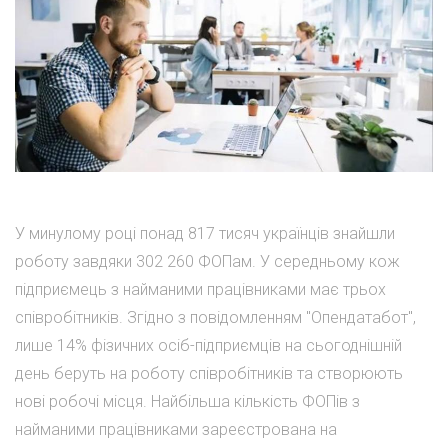
У минулому році понад 817 тисяч українців знайшли
роботу завдяки 302 260 ФОПам. У середньому кож
підприємець з найманими працівниками має трьох
співробітників. Згідно з повідомленням "Опендатабот",
лише 14% фізичних осіб-підприємців на сьогоднішній
день беруть на роботу співробітників та створюють
нові робочі місця. Найбільша кількість ФОПів з
найманими працівниками зареєстрована на