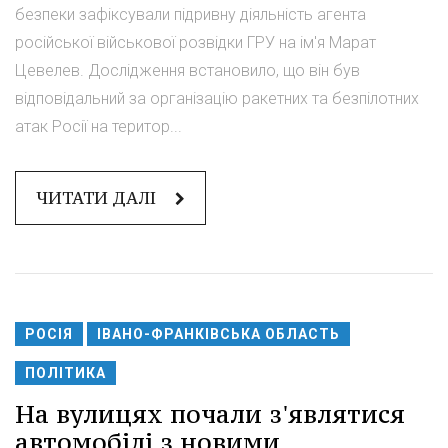
безпеки зафіксували підривну діяльність агента
російської військової розвідки ГРУ на ім'я Марат
Цевелев. Дослідження встановило, що він був
відповідальний за організацію ракетних та безпілотних
атак Росії на територ...
ЧИТАТИ ДАЛІ
РОСІЯ
ІВАНО-ФРАНКІВСЬКА ОБЛАСТЬ
ПОЛІТИКА
На вулицях почали з'являтися
автомобілі з новими