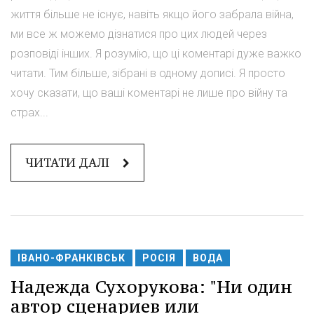
життя більше не існує, навіть якщо його забрала війна,
ми все ж можемо дізнатися про цих людей через
розповіді інших. Я розумію, що ці коментарі дуже важко
читати. Тим більше, зібрані в одному дописі. Я просто
хочу сказати, що ваші коментарі не лише про війну та
страх...
ЧИТАТИ ДАЛІ
ІВАНО-ФРАНКІВСЬК
РОСІЯ
ВОДА
Надежда Сухорукова: "Ни один
автор сценариев или