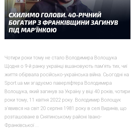
Чотири роки тому не стало Володимира Волощука
Щодня о 9-й ранку українці вшановують пам'ять тих, чиї
життя обірвала російсько-українська війна. Сьогодні на
Sport.ua ми згадуємо паверліфтера Володимира
Волощука, який загинув за Україну у віці 40 років, чотири
роки тому, 11 квітня 2022 року. Володимир Волощук
з'явився на світ 20 серпня 1981 року в селі Видинів, що
розташоване в Снятинському районі Івано-
Франківської ...