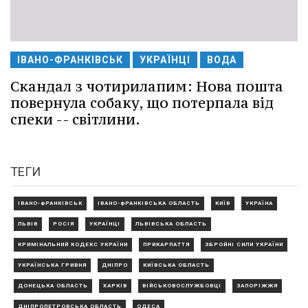
ІВАНО-ФРАНКІВСЬК
УКРАЇНЦІ
ВОДА
Скандал з чотирилапим: Нова пошта
повернула собаку, що потерпала від
спеки -- світлини.
ТЕГИ
ІВАНО-ФРАНКІВСЬК
ІВАНО-ФРАНКІВСЬКА ОБЛАСТЬ
КИЇВ
УКРАЇНА
ЛЬВІВ
РОСІЯ
УКРАЇНЦІ
ЛЬВІВСЬКА ОБЛАСТЬ
КРИМІНАЛЬНИЙ КОДЕКС УКРАЇНИ
ПРИКАРПАТТЯ
ЗБРОЙНІ СИЛИ УКРАЇНИ
УКРАЇНСЬКА ГРИВНЯ
ДНІПРО
КИЇВСЬКА ОБЛАСТЬ
ДОНЕЦЬКА ОБЛАСТЬ
ХАРКІВ
ВІЙСЬКОВОСЛУЖБОВЦІ
ЗАПОРІЖЖЯ
ДНІПРОПЕТРОВСЬКА ОБЛАСТЬ
ОДЕСА