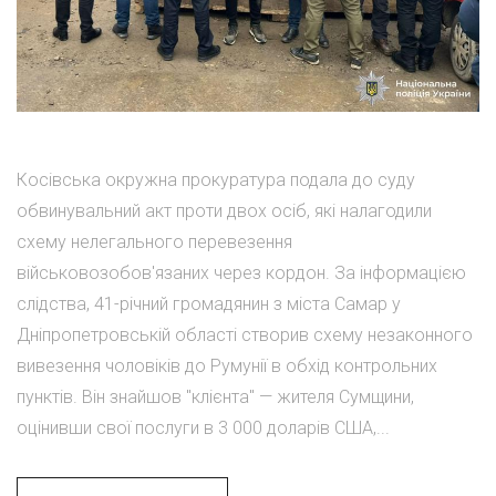
Косівська окружна прокуратура подала до суду
обвинувальний акт проти двох осіб, які налагодили
схему нелегального перевезення
військовозобов'язаних через кордон. За інформацією
слідства, 41-річний громадянин з міста Самар у
Дніпропетровській області створив схему незаконного
вивезення чоловіків до Румунії в обхід контрольних
пунктів. Він знайшов "клієнта" — жителя Сумщини,
оцінивши свої послуги в 3 000 доларів США,...