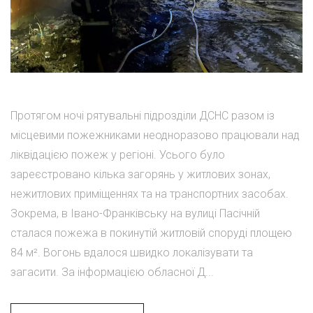
Протягом ночі рятувальні підрозділи ДСНС разом із
місцевими пожежниками неодноразово працювали над
ліквідацією пожеж у регіоні. Усього було
зареєстровано кілька загорянь у житлових зонах,
нежитлових приміщеннях та на транспортних засобах.
Зокрема, в Івано-Франківську на вулиці Пасічній
сталася пожежа в покинутій житловій споруді площею
84 м². Вогонь вдалося швидко локалізувати та
загасити. За інформацією обласної Д...