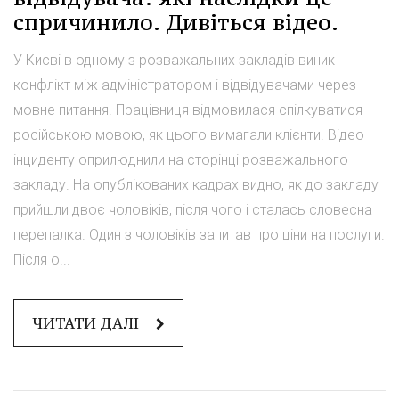
спричинило. Дивіться відео.
У Києві в одному з розважальних закладів виник
конфлікт між адміністратором і відвідувачами через
мовне питання. Працівниця відмовилася спілкуватися
російською мовою, як цього вимагали клієнти. Відео
інциденту оприлюднили на сторінці розважального
закладу. На опублікованих кадрах видно, як до закладу
прийшли двоє чоловіків, після чого і сталась словесна
перепалка. Один з чоловіків запитав про ціни на послуги.
Після о...
ЧИТАТИ ДАЛІ