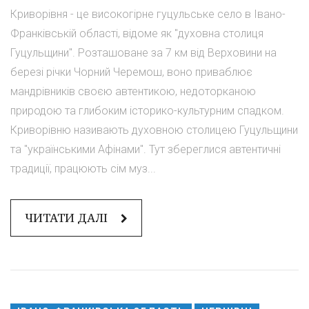
Криворівня - це високогірне гуцульське село в Івано-
Франківській області, відоме як "духовна столиця
Гуцульщини". Розташоване за 7 км від Верховини на
березі річки Чорний Черемош, воно приваблює
мандрівників своєю автентикою, недоторканою
природою та глибоким історико-культурним спадком.
Криворівню називають духовною столицею Гуцульщини
та "українськими Афінами". Тут збереглися автентичні
традиції, працюють сім муз...
ЧИТАТИ ДАЛІ