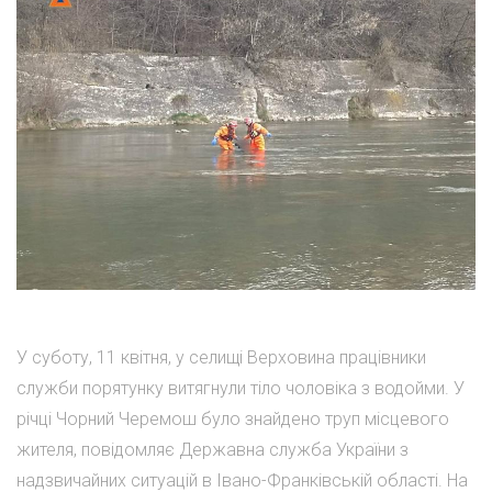
У суботу, 11 квітня, у селищі Верховина працівники
служби порятунку витягнули тіло чоловіка з водойми. У
річці Чорний Черемош було знайдено труп місцевого
жителя, повідомляє Державна служба України з
надзвичайних ситуацій в Івано-Франківській області. На