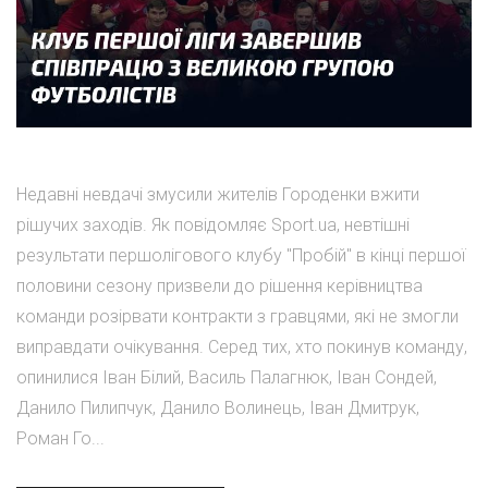
Недавні невдачі змусили жителів Городенки вжити
рішучих заходів. Як повідомляє Sport.ua, невтішні
результати першолігового клубу "Пробій" в кінці першої
половини сезону призвели до рішення керівництва
команди розірвати контракти з гравцями, які не змогли
виправдати очікування. Серед тих, хто покинув команду,
опинилися Іван Білий, Василь Палагнюк, Іван Сондей,
Данило Пилипчук, Данило Волинець, Іван Дмитрук,
Роман Го...