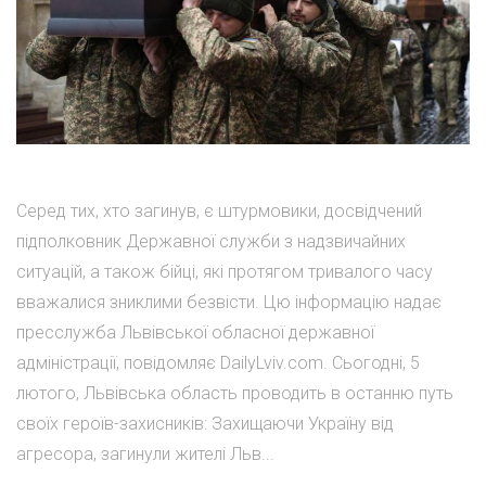
Серед тих, хто загинув, є штурмовики, досвідчений
підполковник Державної служби з надзвичайних
ситуацій, а також бійці, які протягом тривалого часу
вважалися зниклими безвісти. Цю інформацію надає
пресслужба Львівської обласної державної
адміністрації, повідомляє DailyLviv.com. Сьогодні, 5
лютого, Львівська область проводить в останню путь
своїх героїв-захисників: Захищаючи Україну від
агресора, загинули жителі Льв...