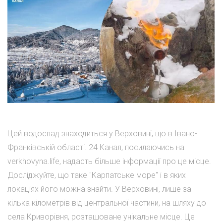
Цей водоспад знаходиться у Верховині, що в Івано-
Франківській області. 24 Канал, посилаючись на
verkhovyna.life, надасть більше інформації про це місце.
Досліджуйте, що таке "Карпатське море" і в яких
локаціях його можна знайти. У Верховині, лише за
кілька кілометрів від центральної частини, на шляху до
села Криворівня, розташоване унікальне місце. Це