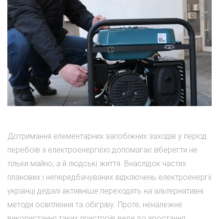
Дотримання елементарних запобіжних заходів у період
перебоїв з електроенергією допомагає вберегти не
тільки майно, а й людські життя. Внаслідок частих
планових і непередбачуваних відключень електроенергії
українці дедалі активніше переходять на альтернативні
методи освітлення та обігріву. Проте, неналежне
використання таких пристроїв веде до зростання