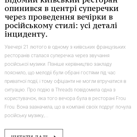
опинився в центрі суперечки
через проведення вечірки в
російському стилі: усі деталі
інциденту.
Увечері 21 лютого в одному з київських французьких
ресторанів сталася суперечка через звучання
російської музики. Пізніше керівництво закладу
пояснило, що мелодії були обрані гостями під час
приватної події, і тому офіціанти не могли втручатися в
ситуацію. Про подію в Threads повідомила одна з
користувачок, яка того вечора була в ресторані Frou
Frou. Вона зазначила, що в компанії своїх подруг почула
російську музику,...