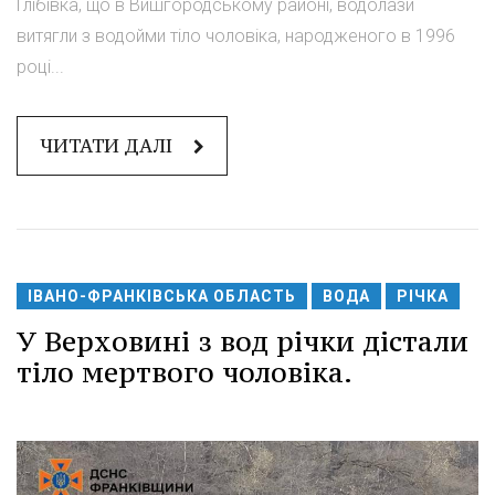
Глібівка, що в Вишгородському районі, водолази
витягли з водойми тіло чоловіка, народженого в 1996
році...
ЧИТАТИ ДАЛІ
ІВАНО-ФРАНКІВСЬКА ОБЛАСТЬ
ВОДА
РІЧКА
У Верховині з вод річки дістали
тіло мертвого чоловіка.