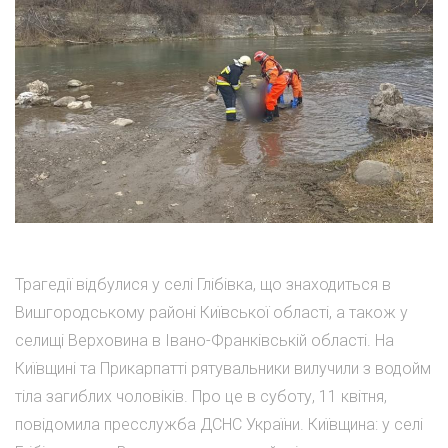
Трагедії відбулися у селі Глібівка, що знаходиться в
Вишгородському районі Київської області, а також у
селищі Верховина в Івано-Франківській області. На
Київщині та Прикарпатті рятувальники вилучили з водойм
тіла загиблих чоловіків. Про це в суботу, 11 квітня,
повідомила пресслужба ДСНС України. Київщина: у селі