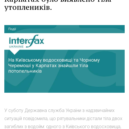
утоплеників.
У суботу Державна служба України з надзвичайних
ситуацій повідомила, що рятувальники дістали тіла двох
загиблих з водойм: одного з Київського водосховища,