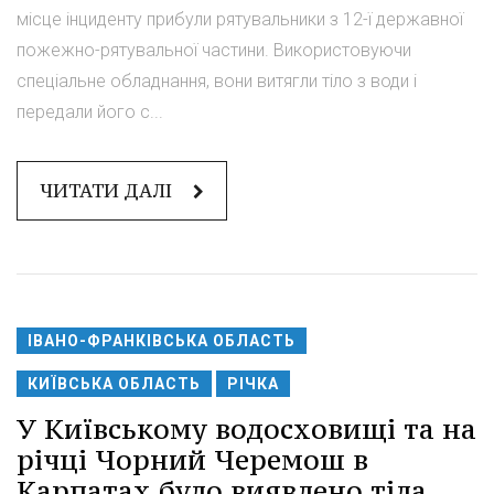
місце інциденту прибули рятувальники з 12-ї державної
пожежно-рятувальної частини. Використовуючи
спеціальне обладнання, вони витягли тіло з води і
передали його с...
ЧИТАТИ ДАЛІ
ІВАНО-ФРАНКІВСЬКА ОБЛАСТЬ
КИЇВСЬКА ОБЛАСТЬ
РІЧКА
У Київському водосховищі та на
річці Чорний Черемош в
Карпатах було виявлено тіла