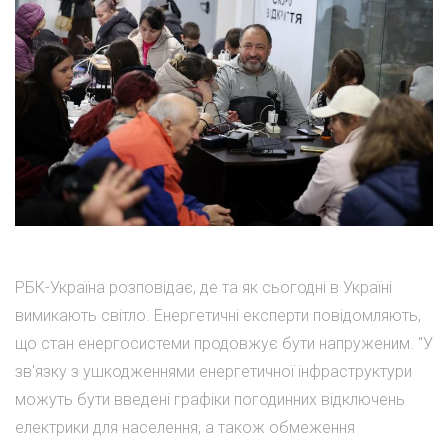
РБК-Україна розповідає, де та як сьогодні в Україні
вимикають світло. Енергетичні експерти повідомляють,
що стан енергосистеми продовжує бути напруженим. "У
зв'язку з ушкодженнями енергетичної інфраструктури
можуть бути введені графіки погодинних відключень
електрики для населення, а також обмеження