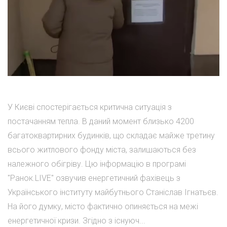
У Києві спостерігається критична ситуація з
постачанням тепла. В даний момент близько 4200
багатоквартирних будинків, що складає майже третину
всього житлового фонду міста, залишаються без
належного обігріву. Цю інформацію в програмі
"Ранок.LIVE" озвучив енергетичний фахівець з
Українського інституту майбутнього Станіслав Ігнатьєв.
На його думку, місто фактично опиняється на межі
енергетичної кризи. Згідно з існуюч...