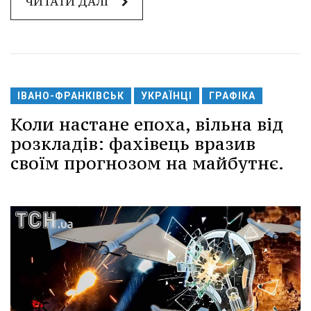
ЧИТАТИ ДАЛІ
ІВАНО-ФРАНКІВСЬК
УКРАЇНЦІ
ГРАФІКА
Коли настане епоха, вільна від
розкладів: фахівець вразив
своїм прогнозом на майбутнє.