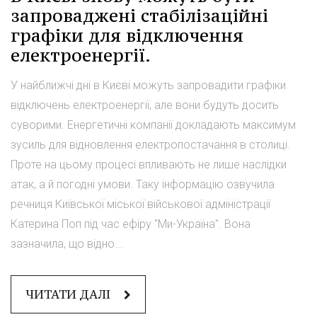
запроваджені стабілізаційні
графіки для відключення
електроенергії.
У найближчі дні в Києві можуть запровадити графіки
відключень електроенергії, але вони будуть досить
суворими. Енергетичні компанії докладають максимум
зусиль для відновлення електропостачання в столиці.
Проте на цьому процесі впливають не лише наслідки
атак, а й погодні умови. Таку інформацію озвучила
речниця Київської міської військової адміністрації
Катерина Поп під час ефіру "Ми-Україна". Вона
зазначила, що відно...
ЧИТАТИ ДАЛІ