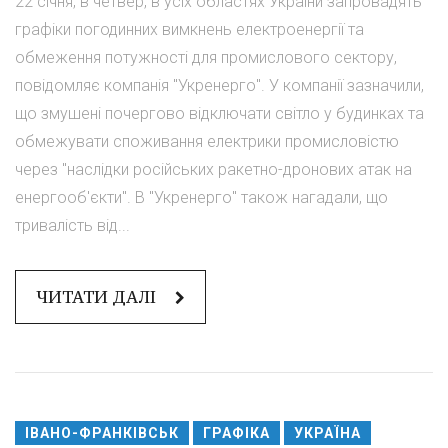
22 січня, в четвер, в усіх областях України запровадять
графіки погодинних вимкнень електроенергії та
обмеження потужності для промислового сектору,
повідомляє компанія "Укренерго". У компанії зазначили,
що змушені почергово відключати світло у будинках та
обмежувати споживання електрики промисловістю
через "наслідки російських ракетно-дронових атак на
енергооб'єкти". В "Укренерго" також нагадали, що
тривалість від...
ЧИТАТИ ДАЛІ
ІВАНО-ФРАНКІВСЬК
ГРАФІКА
УКРАЇНА