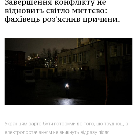
Завершення конфлікту не
відновить світло миттєво:
фахівець роз'яснив причини.
Українцям варто бути готовими до того, що труднощі з
електропостачанням не зникнуть відразу після