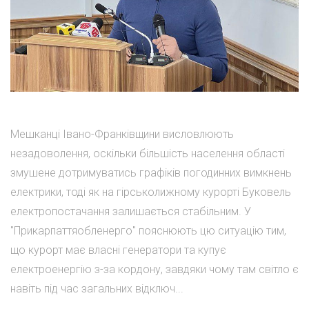
Мешканці Івано-Франківщини висловлюють
незадоволення, оскільки більшість населення області
змушене дотримуватись графіків погодинних вимкнень
електрики, тоді як на гірськолижному курорті Буковель
електропостачання залишається стабільним. У
"Прикарпаттяобленерго" пояснюють цю ситуацію тим,
що курорт має власні генератори та купує
електроенергію з-за кордону, завдяки чому там світло є
навіть під час загальних відключ...