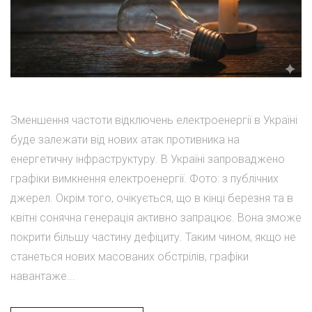
Зменшення частоти відключень електроенергії в Україні
буде залежати від нових атак противника на
енергетичну інфраструктуру. В Україні запроваджено
графіки вимкнення електроенергії. Фото: з публічних
джерел. Окрім того, очікується, що в кінці березня та в
квітні сонячна генерація активно запрацює. Вона зможе
покрити більшу частину дефіциту. Таким чином, якщо не
станеться нових масованих обстрілів, графіки
навантаже...