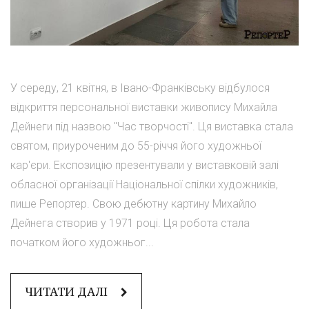
У середу, 21 квітня, в Івано-Франківську відбулося
відкриття персональної виставки живопису Михайла
Дейнеги під назвою "Час творчості". Ця виставка стала
святом, приуроченим до 55-річчя його художньої
кар'єри. Експозицію презентували у виставковій залі
обласної організації Національної спілки художників,
пише Репортер. Свою дебютну картину Михайло
Дейнега створив у 1971 році. Ця робота стала
початком його художньог...
ЧИТАТИ ДАЛІ