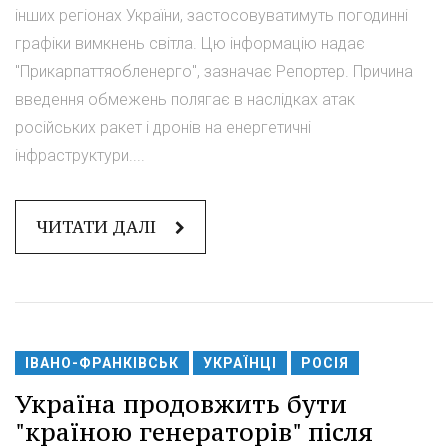
інших регіонах України, застосовуватимуть погодинні
графіки вимкнень світла. Цю інформацію надає
"Прикарпаттяобленерго", зазначає Репортер. Причина
введення обмежень полягає в наслідках атак
російських ракет і дронів на енергетичні
інфраструктури....
ЧИТАТИ ДАЛІ
ІВАНО-ФРАНКІВСЬК
УКРАЇНЦІ
РОСІЯ
Україна продовжить бути
"країною генераторів" після