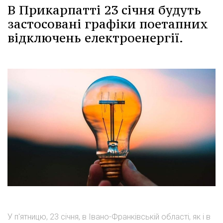
В Прикарпатті 23 січня будуть
застосовані графіки поетапних
відключень електроенергії.
У п'ятницю, 23 січня, в Івано-Франківській області, як і в