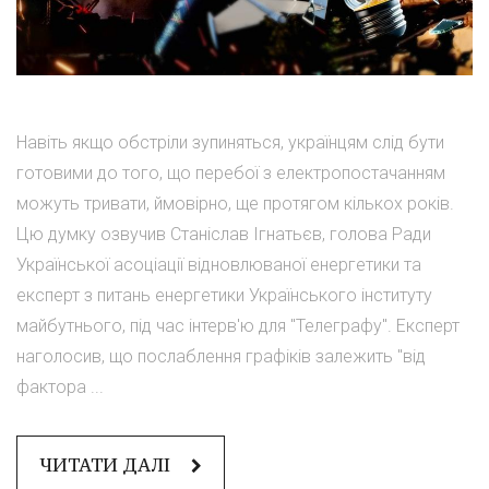
Навіть якщо обстріли зупиняться, українцям слід бути
готовими до того, що перебої з електропостачанням
можуть тривати, ймовірно, ще протягом кількох років.
Цю думку озвучив Станіслав Ігнатьєв, голова Ради
Української асоціації відновлюваної енергетики та
експерт з питань енергетики Українського інституту
майбутнього, під час інтерв'ю для "Телеграфу". Експерт
наголосив, що послаблення графіків залежить "від
фактора ...
ЧИТАТИ ДАЛІ