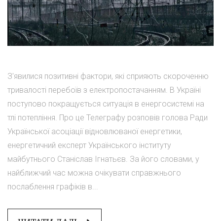
З'явилися позитивні фактори, які сприяють скороченню
тривалості перебоїв з електропостачанням. В Україні
поступово покращується ситуація в енергосистемі на
тлі потепління. Про це Телеграфу розповів голова Ради
Української асоціації відновлюваної енергетики,
енергетичний експерт Українського інституту
майбутнього Станіслав Ігнатьєв. За його словами, у
найближчий час можна очікувати справжнього
послаблення графіків в...