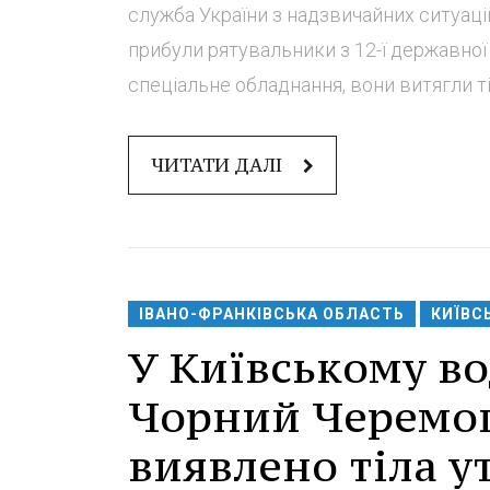
служба України з надзвичайних ситуацій
прибули рятувальники з 12-ї державно
спеціальне обладнання, вони витягли тіл
ЧИТАТИ ДАЛІ
ІВАНО-ФРАНКІВСЬКА ОБЛАСТЬ
КИЇВС
У Київському во
Чорний Черемош
виявлено тіла у