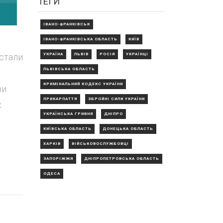
ТЕГИ
ІВАНО-ФРАНКІВСЬК
ІВАНО-ФРАНКІВСЬКА ОБЛАСТЬ
КИЇВ
істали
УКРАЇНА
ЛЬВІВ
РОСІЯ
УКРАЇНЦІ
ЛЬВІВСЬКА ОБЛАСТЬ
КРИМІНАЛЬНИЙ КОДЕКС УКРАЇНИ
зи
ПРИКАРПАТТЯ
ЗБРОЙНІ СИЛИ УКРАЇНИ
х
УКРАЇНСЬКА ГРИВНЯ
ДНІПРО
КИЇВСЬКА ОБЛАСТЬ
ДОНЕЦЬКА ОБЛАСТЬ
ХАРКІВ
ВІЙСЬКОВОСЛУЖБОВЦІ
ЗАПОРІЖЖЯ
ДНІПРОПЕТРОВСЬКА ОБЛАСТЬ
ОДЕСА