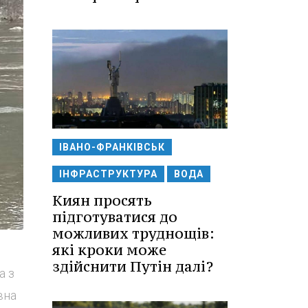
ІВАНО-ФРАНКІВСЬК
ІНФРАСТРУКТУРА
ВОДА
Киян просять
підготуватися до
можливих труднощів:
які кроки може
здійснити Путін далі?
а з
вна