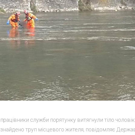
а працівники служби порятунку витягнули тіло чоловік
 знайдено труп місцевого жителя, повідомляє Держа