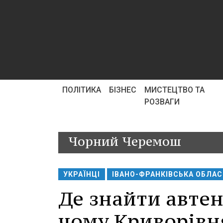
ПОЛІТИКА
БІЗНЕС
МИСТЕЦТВО ТА
РОЗВАГИ
Чорний Черемош
УКРАЇНЦІ
ІВАНО-ФРАНКІВСЬКА ОБЛА
Де знайти авте
чому Криворівн