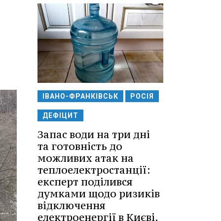
ІВАНО-ФРАНКІВСЬК
РОСІЯ
ДЕФІЦИТ
Запас води на три дні
та готовність до
можливих атак на
теплоелектростанції:
експерт поділився
думками щодо ризиків
відключення
електроенергії в Києві.