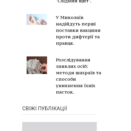
"Східний щит".
У Миколаїв
надійдуть перші
поставки вакцини
проти дифтерії та
правця.
Розслідування
зниклих осіб:
методи шахраїв та
способи
уникнення їхніх
пасток.
СВІЖІ ПУБЛІКАЦІЇ