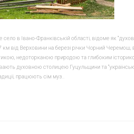
 село в Івано-Франківській області, відоме як "духо
 км від Верховини на березі річки Чорний Черемош, 
икою, недоторканою природою та глибоким історико
вають духовною столицею Гуцульщини та "українсь
диції, працюють сім муз...