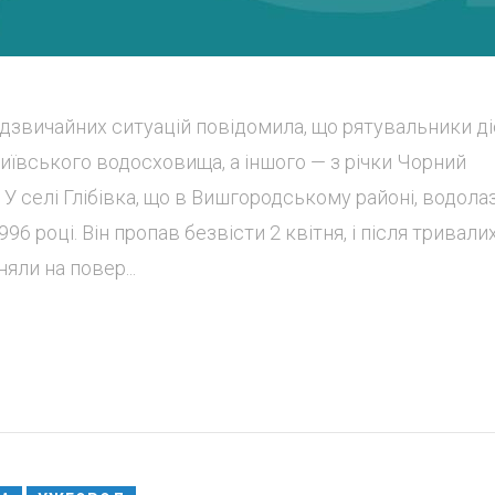
адзвичайних ситуацій повідомила, що рятувальники д
Київського водосховища, а іншого — з річки Чорний
У селі Глібівка, що в Вишгородському районі, водола
96 році. Він пропав безвісти 2 квітня, і після тривали
яли на повер...