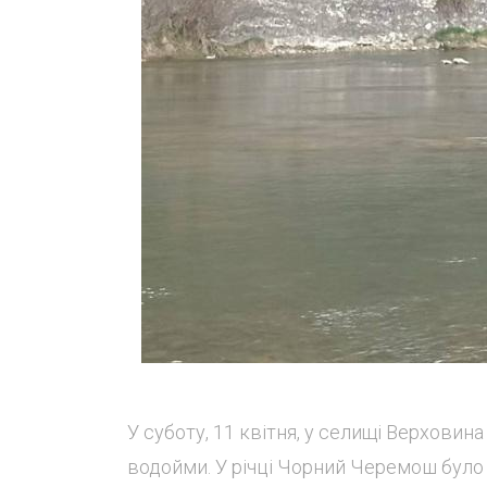
У суботу, 11 квітня, у селищі Верховин
водойми. У річці Чорний Черемош було