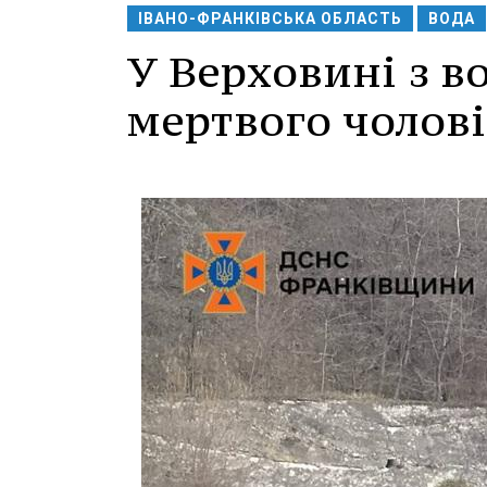
ІВАНО-ФРАНКІВСЬКА ОБЛАСТЬ
ВОДА
У Верховині з во
мертвого чолові