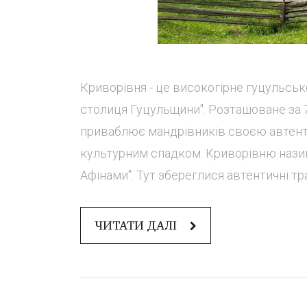
Криворівня - це високогірне гуцульське
столиця Гуцульщини". Розташоване за 7
приваблює мандрівників своєю автент
культурним спадком. Криворівню нази
Афінами". Тут збереглися автентичні тра
ЧИТАТИ ДАЛІ