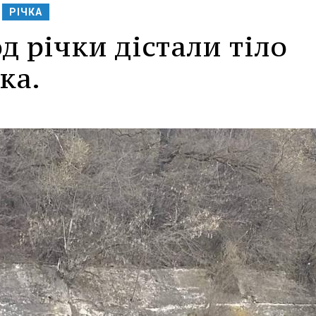
РІЧКА
д річки дістали тіло
ка.