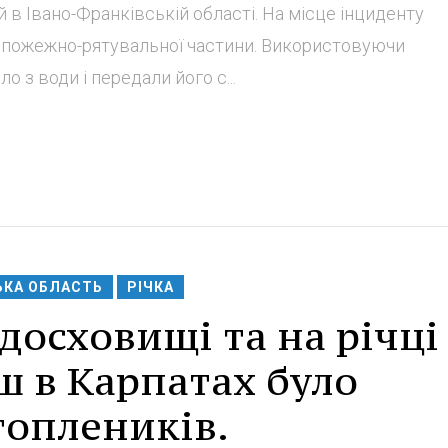
 в Івано-Франківській області. На місце інциденту
ї пожежно-рятувальної частини. Використовуючи
о з води і передали його с...
ЬКА ОБЛАСТЬ
РІЧКА
досховищі та на річці
 в Карпатах було
топлеників.