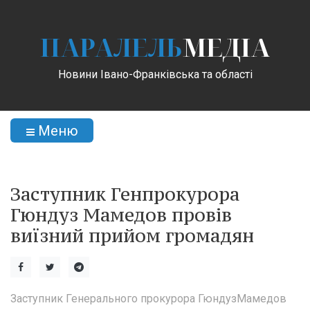
ПАРАЛЕЛЬ
МЕДІА
Новини Івано-Франківська та області
Меню
Заступник Генпрокурора
Гюндуз Мамедов провів
виїзний прийом громадян
Заступник Генерального прокурора ГюндузМамедов