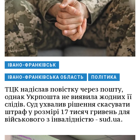
ІВАНО-ФРАНКІВСЬК
ІВАНО-ФРАНКІВСЬКА ОБЛАСТЬ
ПОЛІТИКА
ТЦК надіслав повістку через пошту,
однак Укрпошта не виявила жодних її
слідів. Суд ухвалив рішення скасувати
штраф у розмірі 17 тисяч гривень для
військового з інвалідністю - sud.ua.