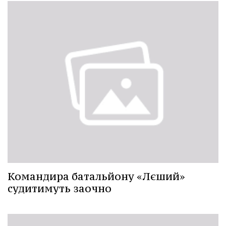
Командира батальйону «Лєший»
судитимуть заочно