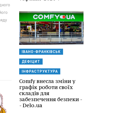
дного
його
ряду
ІВАНО-ФРАНКІВСЬК
ДЕФІЦИТ
ІНФРАСТРУКТУРА
Comfy внесла зміни у
графік роботи своїх
складів для
забезпечення безпеки -
- Delo.ua