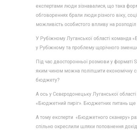
експертами люди зізнавалися, що така форма
обговореннях брали люди різного віку, соці
можливість особистого впливу на розподіл 
У Рубіжному Луганської області команда 
у Рубіжному та проблему щорічного зменш
Під час двосторонньої розмови у форматі S
яким чином можна поліпшити економічну си
бюджету?
А ось у Сєвєродонецьку Луганської області
«Бюджетний пиріг». Бюджетних питань ще є
А тому експерти «Бюджетного сканеру» разо
спільно окреслили шляхи поповнення дохід