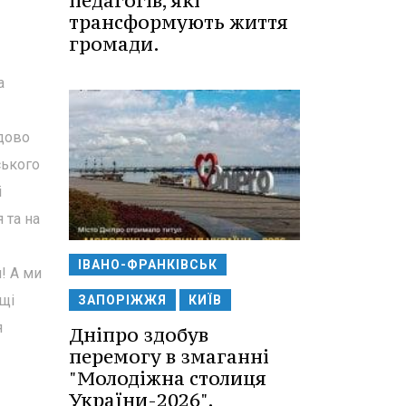
педагогів, які
трансформують життя
громади.
а
ідово
ського
і
 та на
ІВАНО-ФРАНКІВСЬК
! А ми
щі
ЗАПОРІЖЖЯ
КИЇВ
я
Дніпро здобув
перемогу в змаганні
"Молодіжна столиця
України-2026".