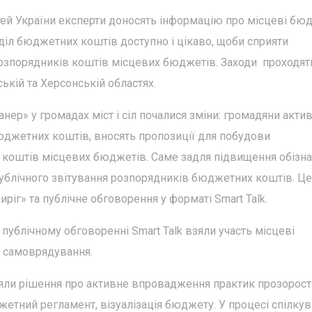
стей України експерти доносять інформацію про місцеві бю
діл бюджетних коштів доступно і цікаво, щоби сприяти
озпорядників коштів місцевих бюджетів. Заходи проходят
ькій та Херсонській областях.
нер» у громадах міст і сіл почалися зміни: громадяни акти
джетних коштів, вносять пропозиції для побудови
 коштів місцевих бюджетів. Саме задля підвищення обізна
блічного звітування розпорядників бюджетних коштів. Це
іг» та публічне обговорення у форматі Smart Talk.
публічному обговоренні Smart Talk взяли участь місцеві
о самоврядування.
няли рішення про активне впровадження практик прозорост
етний регламент, візуалізація бюджету. У процесі спілкув