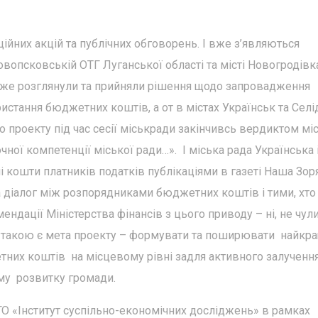
ійних акцій та публічних обговорень. І вже з’являються
овопсковській ОТГ Луганської області та місті Новогродівк
вже розглянули та прийняли рішення щодо запровадження
истання бюджетних коштів, а от в містах Українськ та Сел
 проекту під час сесії міськради закінчивсь вердиктом мі
чної компетенції міської ради…». І міська рада Українська 
і кошти платників податків публікаціями в газеті Наша Зоря
на діалог між розпорядниками бюджетних коштів і тими, хто
ндації Міністерства фінансів з цього приводу – ні, не чули
е такою є мета проекту – формувати та поширювати найкра
них коштів на місцевому рівні задля активного залученн
ому розвитку громади.
О «Інститут суспільно-економічних досліджень» в рамках