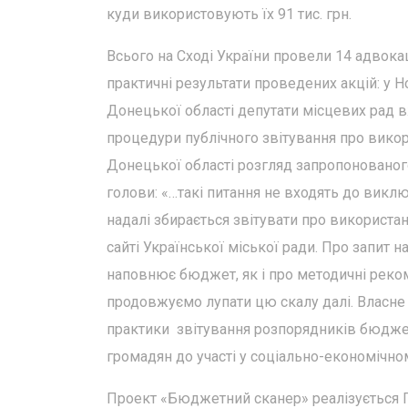
куди використовують їх 91 тис. грн.
Всього на Сході України провели 14 адвокац
практичні результати проведених акцій: у Н
Донецької області депутати місцевих рад 
процедури публічного звітування про викор
Донецької області розгляд запропонованого
голови: «…такі питання не входять до виклю
надалі збирається звітувати про використан
сайті Української міської ради. Про запит 
наповнює бюджет, як і про методичні рекоме
продовжуємо лупати цю скалу далі. Власн
практики звітування розпорядників бюджет
громадян до участі у соціально-економічн
Проект «Бюджетний сканер» реалізується Г