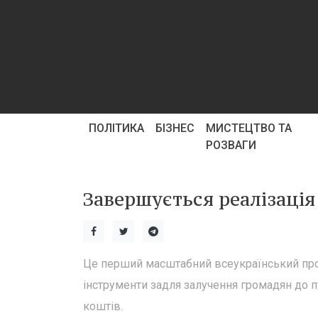
ПОЛІТИКА
БІЗНЕС
МИСТЕЦТВО ТА
РОЗВАГИ
Завершується реалізаці
Це перший масштабний всеукраїнський проек
інструменти задля залучення громадян до 
коштів.