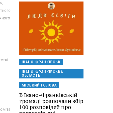
»,
етного
жного
етні
ІВАНО-ФРАНКІВСЬК
ї
ІВАНО-ФРАНКІВСЬКА
ОБЛАСТЬ
МІСЬКИЙ ГОЛОВА
В Івано-Франківській
громаді розпочали збір
100 розповідей про
ном та