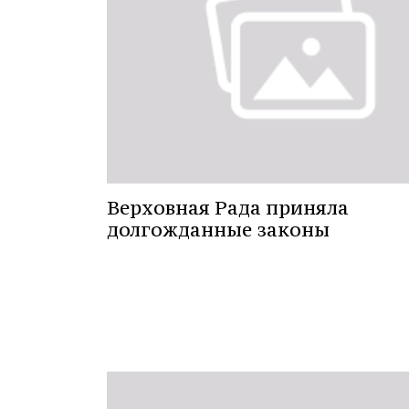
Верховная Рада приняла
долгожданные законы