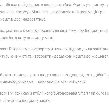
 обізнаності для них є нова і потрібна. Участь у таких вул
ального статусу і більшість наголошують: інформації про
коштів досі недостатньо.
«Бюджетного сканеру» розповіла містянам про бюджетні п
ення бюджету розвитку міста.
mart Talk разом з експертами шукали відповідь на запитанн
туацію в місті та «заробити» додаткові кошти до місцевог
 бюджет вивчали наочно, у ході проведення адвокаційної а
 чимало, зокрема – наповнення міської казни.
м з учасниками публічного обговорення Smart talk обгово
ної частини бюджету міста.