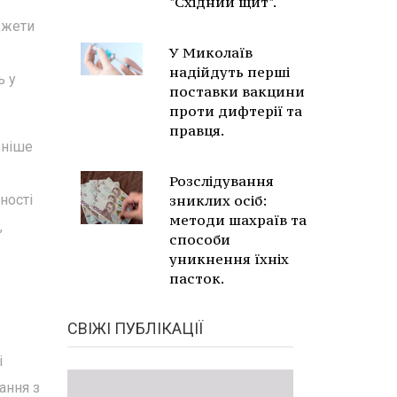
"Східний щит".
джети
У Миколаїв
надійдуть перші
ь у
поставки вакцини
проти дифтерії та
правця.
вніше
Розслідування
ності
зниклих осіб:
методи шахраїв та
,
способи
уникнення їхніх
пасток.
СВІЖІ ПУБЛІКАЦІЇ
і
ання з