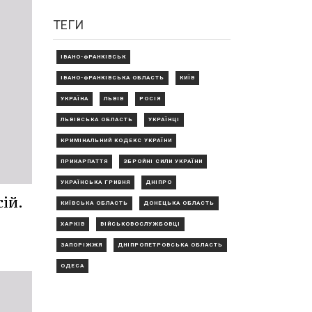
ТЕГИ
ІВАНО-ФРАНКІВСЬК
ІВАНО-ФРАНКІВСЬКА ОБЛАСТЬ
КИЇВ
УКРАЇНА
ЛЬВІВ
РОСІЯ
ЛЬВІВСЬКА ОБЛАСТЬ
УКРАЇНЦІ
КРИМІНАЛЬНИЙ КОДЕКС УКРАЇНИ
ПРИКАРПАТТЯ
ЗБРОЙНІ СИЛИ УКРАЇНИ
УКРАЇНСЬКА ГРИВНЯ
ДНІПРО
ій.
КИЇВСЬКА ОБЛАСТЬ
ДОНЕЦЬКА ОБЛАСТЬ
ХАРКІВ
ВІЙСЬКОВОСЛУЖБОВЦІ
ЗАПОРІЖЖЯ
ДНІПРОПЕТРОВСЬКА ОБЛАСТЬ
ОДЕСА