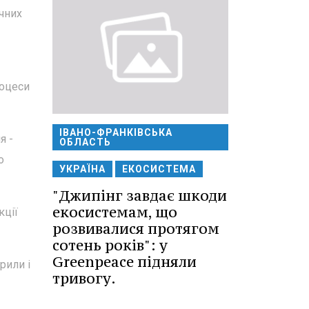
ичних
роцеси
ІВАНО-ФРАНКІВСЬКА
я -
ОБЛАСТЬ
о
УКРАЇНА
ЕКОСИСТЕМА
"Джипінг завдає шкоди
екосистемам, що
кції
розвивалися протягом
сотень років": у
Greenpeace підняли
рили і
тривогу.