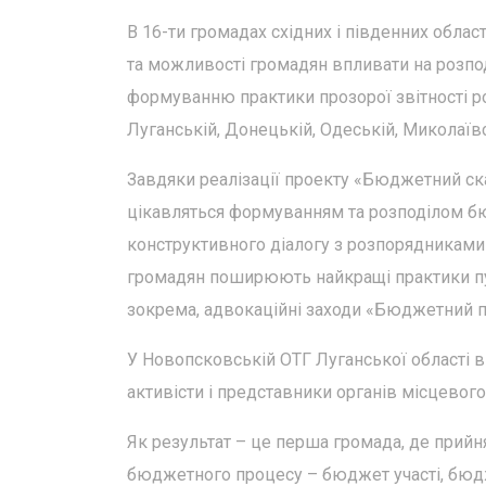
В 16-ти громадах східних і південних обла
та можливості громадян впливати на розпо
формуванню практики прозорої звітності р
Луганській, Донецькій, Одеській, Миколаївс
Завдяки реалізації проекту «Бюджетний ска
цікавляться формуванням та розподілом бю
конструктивного діалогу з розпорядниками
громадян поширюють найкращі практики пу
зокрема, адвокаційні заходи «Бюджетний пир
У Новопсковській ОТГ Луганської області в 
активісти і представники органів місцевог
Як результат – це перша громада, де прий
бюджетного процесу – бюджет участі, бюдж