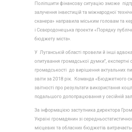
Поліпшити фінансову ситуацію зможе підтр
залучення інвестицій та міжнародної техні
сканера» направила міським головам та к
і Сєвєродонецька проекти «Порядку публічн
бюджету міста».
У Луганській області провели й інші адвока
опитування громадської думки", експертні 
громадськості до вирішення актуальних пи
звіти за 2018 рік. Команда «Бюджетного с
звітності про результати використання ко
подальшого допопрацювання у сесійній залі
За інформацією заступника директора Гром
Україні громадянин зі середньостатистичною
місцевих та обласних бюджетів витрачається