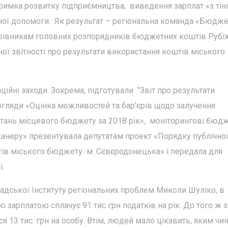
имка розвитку підприємництва, виведення зарплат «з тіні
чної допомоги. Як результат – регіональна команда «Бюдж
ерівникам головних розпорядників бюджетних коштів Рубі
ої звітності про результати використання коштів міського
ційні заходи. Зокрема, підготували "Звіт про результати
огляди «Оцінка можливостей та бар’єрів щодо залучення
тань місцевого бюджету за 2018 рік», моніторингові бюдж
канеру» презентувала депутатам проект «Порядку публічно
штів міського бюджету м. Сєвєродонецька» і передала для
.
адської Інституту регіональних проблем Миколи Шуліко, в
 зарплатою сплачує 91 тис грн податків на рік. До того ж з
 13 тис. грн на особу. Втім, людей мало цікавить, яким чи