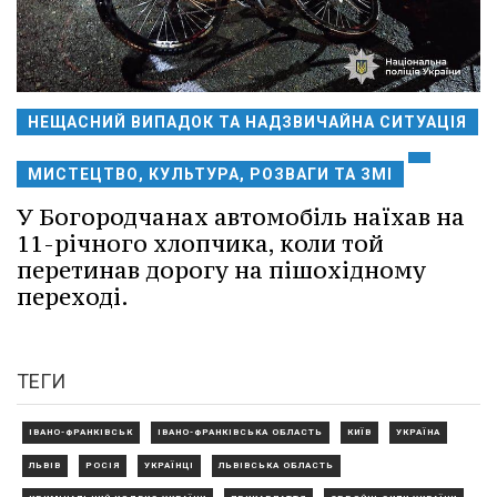
НЕЩАСНИЙ ВИПАДОК ТА НАДЗВИЧАЙНА СИТУАЦІЯ
МИСТЕЦТВО, КУЛЬТУРА, РОЗВАГИ ТА ЗМІ
У Богородчанах автомобіль наїхав на
11-річного хлопчика, коли той
перетинав дорогу на пішохідному
переході.
ТЕГИ
ІВАНО-ФРАНКІВСЬК
ІВАНО-ФРАНКІВСЬКА ОБЛАСТЬ
КИЇВ
УКРАЇНА
ЛЬВІВ
РОСІЯ
УКРАЇНЦІ
ЛЬВІВСЬКА ОБЛАСТЬ