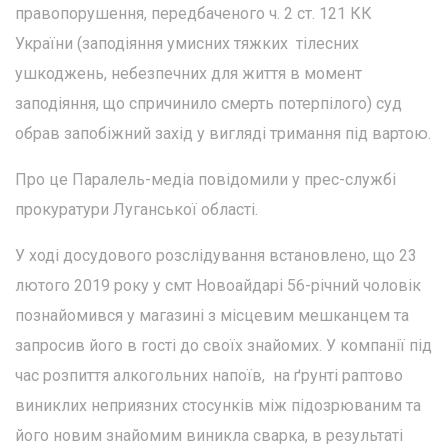
правопорушення, передбаченого ч. 2 ст. 121 КК
України (заподіяння умисних тяжких тілесних
ушкоджень, небезпечних для життя в момент
заподіяння, що спричинило смерть потерпілого) суд
обрав запобіжний захід у вигляді тримання під вартою.
Про це Паралель-медіа повідомили у прес-службі
прокуратури Луганської області.
У ході досудового розслідування встановлено, що 23
лютого 2019 року у смт Новоайдарі 56-річний чоловік
познайомився у магазині з місцевим мешканцем та
запросив його в гості до своїх знайомих. У компанії під
час розпиття алкогольних напоїв, на ґрунті раптово
виниклих неприязних стосунків між підозрюваним та
його новим знайомим виникла сварка, в результаті