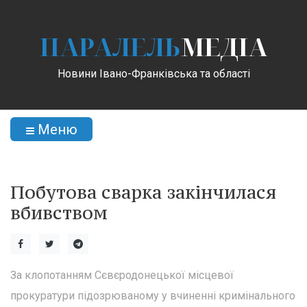
ПАРАЛЕЛЬ
МЕДІА
Новини Івано-Франківська та області
Меню
Побутова сварка закінчилася
вбивством
За клопотанням Сєвєродонецької місцевої
прокуратури підозрюваному у вчиненні кримінального