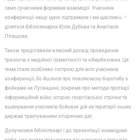
само сучасними формами взаємодії. Учасники
конференції нашу ідею підтримали і ми щасливі», –
діляться бібліотекарки Юлія Дубова та Анастасія
Літашова.
Також представили власний досвід проведення
тренінгів з медійної грамотності та кібербезпеки. Ця
тема стала особливо гострою для всіх учасників
конференції, бо йшлося про повсякчасну боротьбу з
фейками на Луганщині, зокрема про методи протидії
інформаційній війні: історію георгіївської стрічки та
вшанування учасників бойових дій на території інших
держав трактуванням історичних дат.
Долучилися бібліотекарі і до презентації командних
робіт, над якими працювали всі учасники з першого