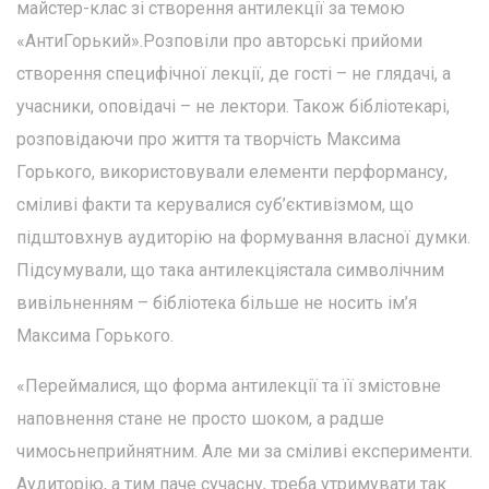
майстер-клас зі створення антилекції за темою
«АнтиГорький».Розповіли про авторські прийоми
створення специфічної лекції, де гості – не глядачі, а
учасники, оповідачі – не лектори. Також бібліотекарі,
розповідаючи про життя та творчість Максима
Горького, використовували елементи перформансу,
сміливі факти та керувалися суб’єктивізмом, що
підштовхнув аудиторію на формування власної думки.
Підсумували, що така антилекціястала символічним
вивільненням – бібліотека більше не носить ім’я
Максима Горького.
«Переймалися, що форма антилекції та її змістовне
наповнення стане не просто шоком, а радше
чимосьнеприйнятним. Але ми за сміливі експерименти.
Аудиторію, а тим паче сучасну, треба утримувати так