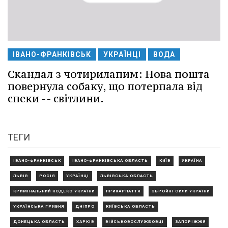
ІВАНО-ФРАНКІВСЬК
УКРАЇНЦІ
ВОДА
Скандал з чотирилапим: Нова пошта
повернула собаку, що потерпала від
спеки -- світлини.
ТЕГИ
ІВАНО-ФРАНКІВСЬК
ІВАНО-ФРАНКІВСЬКА ОБЛАСТЬ
КИЇВ
УКРАЇНА
ЛЬВІВ
РОСІЯ
УКРАЇНЦІ
ЛЬВІВСЬКА ОБЛАСТЬ
КРИМІНАЛЬНИЙ КОДЕКС УКРАЇНИ
ПРИКАРПАТТЯ
ЗБРОЙНІ СИЛИ УКРАЇНИ
УКРАЇНСЬКА ГРИВНЯ
ДНІПРО
КИЇВСЬКА ОБЛАСТЬ
ДОНЕЦЬКА ОБЛАСТЬ
ХАРКІВ
ВІЙСЬКОВОСЛУЖБОВЦІ
ЗАПОРІЖЖЯ