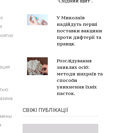
"Східний щит".
У Миколаїв
по
надійдуть перші
л
поставки вакцини
роятно
проти дифтерії та
правця.
Розслідування
ация
зниклих осіб:
методи шахраїв та
способи
уникнення їхніх
стью
пасток.
азина.
СВІЖІ ПУБЛІКАЦІЇ
смены
м