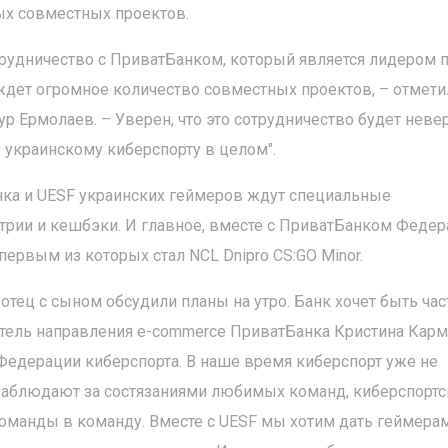
ых совместных проектов.
отрудничество с ПриватБанком, который является лидером 
ждет огромное количество совместных проектов, – отмети
р Ермолаев. – Уверен, что это сотрудничество будет неве
украинскому киберспорту в целом".
нка и UESF украинских геймеров ждут специальные
трии и кешбэки. И главное, вместе с ПриватБанком Федер
ервым из которых стал NCL Dnipro CS:GO Minor.
к отец с сыном обсудили планы на утро. Банк хочет быть ча
итель направления e-commerce ПриватБанка Кристина Карм
 Федерации киберспорта. В наше время киберспорт уже не
наблюдают за состязаниями любимых команд, киберспорт
команды в команду. Вместе с UESF мы хотим дать геймера