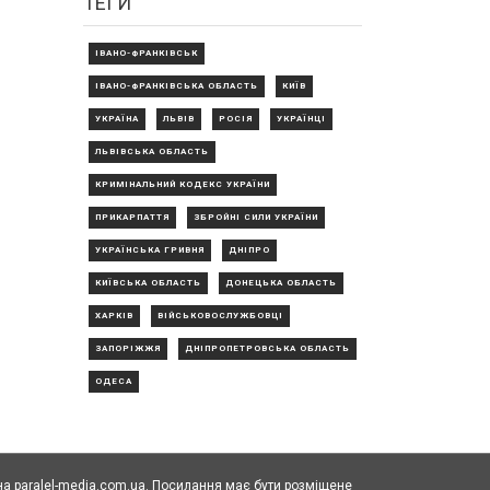
ТЕГИ
ІВАНО-ФРАНКІВСЬК
ІВАНО-ФРАНКІВСЬКА ОБЛАСТЬ
КИЇВ
УКРАЇНА
ЛЬВІВ
РОСІЯ
УКРАЇНЦІ
ЛЬВІВСЬКА ОБЛАСТЬ
КРИМІНАЛЬНИЙ КОДЕКС УКРАЇНИ
ПРИКАРПАТТЯ
ЗБРОЙНІ СИЛИ УКРАЇНИ
УКРАЇНСЬКА ГРИВНЯ
ДНІПРО
КИЇВСЬКА ОБЛАСТЬ
ДОНЕЦЬКА ОБЛАСТЬ
ХАРКІВ
ВІЙСЬКОВОСЛУЖБОВЦІ
ЗАПОРІЖЖЯ
ДНІПРОПЕТРОВСЬКА ОБЛАСТЬ
ОДЕСА
а paralel-media.com.ua. Посилання має бути розміщене