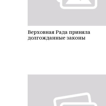
Верховная Рада приняла
долгожданные законы