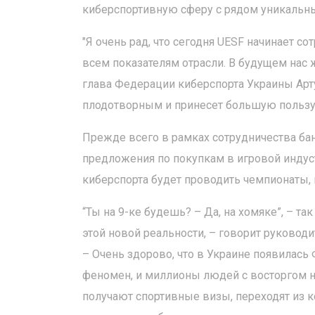
киберспортивную сферу с рядом уникальн
"Я очень рад, что сегодня UESF начинает с
всем показателям отрасли. В будущем нас 
глава Федерации киберспорта Украины Арту
плодотворным и принесет большую пользу 
Прежде всего в рамках сотрудничества ба
предложения по покупкам в игровой индус
киберспорта будет проводить чемпионаты, п
“Ты на 9-ке будешь? – Да, на хомяке”, – та
этой новой реальности, – говорит руковод
– Очень здорово, что в Украине появилась
феномен, и миллионы людей с восторгом 
получают спортивные визы, переходят из 