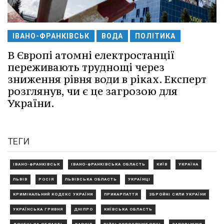
ІВАНО-ФРАНКІВСЬК
ВОДА
ПОЛІТИКА
В Європі атомні електростанції
переживають труднощі через
зниження рівня води в ріках. Експерт
розглянув, чи є це загрозою для
України.
ТЕГИ
ІВАНО-ФРАНКІВСЬК
ІВАНО-ФРАНКІВСЬКА ОБЛАСТЬ
КИЇВ
УКРАЇНА
ЛЬВІВ
РОСІЯ
ЛЬВІВСЬКА ОБЛАСТЬ
УКРАЇНЦІ
КРИМІНАЛЬНИЙ КОДЕКС УКРАЇНИ
ПРИКАРПАТТЯ
ЗБРОЙНІ СИЛИ УКРАЇНИ
УКРАЇНСЬКА ГРИВНЯ
ДНІПРО
КИЇВСЬКА ОБЛАСТЬ