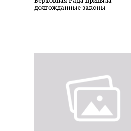
Верховная Рада приняла
долгожданные законы