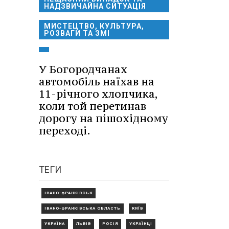
НАДЗВИЧАЙНА СИТУАЦІЯ
МИСТЕЦТВО, КУЛЬТУРА,
РОЗВАГИ ТА ЗМІ
У Богородчанах
автомобіль наїхав на
11-річного хлопчика,
коли той перетинав
дорогу на пішохідному
переході.
ТЕГИ
ІВАНО-ФРАНКІВСЬК
ІВАНО-ФРАНКІВСЬКА ОБЛАСТЬ
КИЇВ
УКРАЇНА
ЛЬВІВ
РОСІЯ
УКРАЇНЦІ