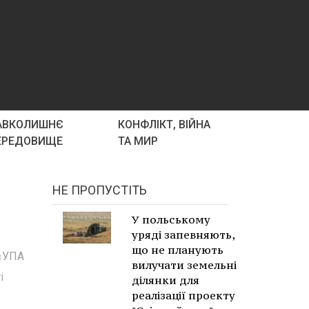
АВКОЛИШНЄ
КОНФЛІКТ, ВІЙНА
ЕРЕДОВИЩЕ
ТА МИР
НЕ ПРОПУСТІТЬ
У польському
уряді запевняють,
що не планують
 «УПА
вилучати земельні
і
ділянки для
реалізації проекту