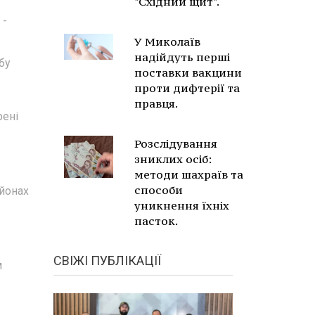
"Східний щит".
 -
У Миколаїв
надійдуть перші
бу
поставки вакцини
проти дифтерії та
правця.
рені
Розслідування
зниклих осіб:
методи шахраїв та
способи
айонах
уникнення їхніх
пасток.
СВІЖІ ПУБЛІКАЦІЇ
м