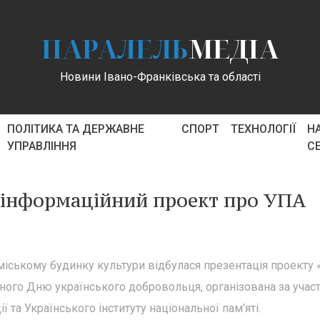
ПАРАЛЕЛЬ
МЕДІА
Новини Івано-Франківська та області
ПОЛІТИКА ТА ДЕРЖАВНЕ
СПОРТ
ТЕХНОЛОГІЇ
Н
УПРАВЛІННЯ
С
 інформаційний проект про УПА
міському будинку культури відбулася презентація проекту
ного Дню українського добровольця, організована за участ
 та Українського інституту національної пам’яті.