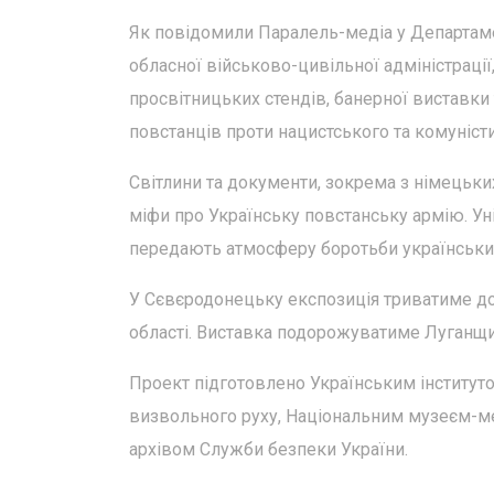
Як повідомили Паралель-медіа у Департаме
обласної військово-цивільної адміністраці
просвітницьких стендів, банерної виставки
повстанців проти нацистського та комуніст
Світлини та документи, зокрема з німецьких
міфи про Українську повстанську армію. Ун
передають атмосферу боротьби українських
У Сєвєродонецьку експозиція триватиме до 
області. Виставка подорожуватиме Луганщи
Проект підготовлено Українським інституто
визвольного руху, Національним музеєм-
архівом Служби безпеки України.