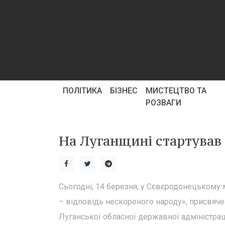
ПОЛІТИКА
БІЗНЕС
МИСТЕЦТВО ТА
РОЗВАГИ
На Луганщині стартував
Сьогодні, 14 березня, у Сєвєродонецькому 
– відповідь нескореного народу», присвяче
Луганської обласної державної адміністрації