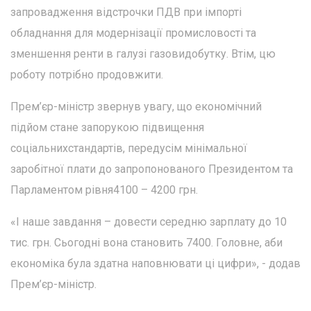
запровадження відстрочки ПДВ при імпорті
обладнання для модернізації промисловості та
зменшення ренти в галузі газовидобутку. Втім, цю
роботу потрібно продовжити.
Прем’єр-міністр звернув увагу, що економічний
підйом стане запорукою підвищення
соціальнихстандартів, передусім мінімальної
заробітної плати до запропонованого Президентом та
Парламентом рівня4100 – 4200 грн.
«І наше завдання – довести середню зарплату до 10
тис. грн. Сьогодні вона становить 7400. Головне, аби
економіка була здатна наповнювати ці цифри», - додав
Прем’єр-міністр.