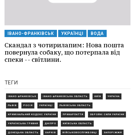
ІВАНО-ФРАНКІВСЬК
УКРАЇНЦІ
ВОДА
Скандал з чотирилапим: Нова пошта
повернула собаку, що потерпала від
спеки -- світлини.
ТЕГИ
ІВАНО-ФРАНКІВСЬК
ІВАНО-ФРАНКІВСЬКА ОБЛАСТЬ
КИЇВ
УКРАЇНА
ЛЬВІВ
РОСІЯ
УКРАЇНЦІ
ЛЬВІВСЬКА ОБЛАСТЬ
КРИМІНАЛЬНИЙ КОДЕКС УКРАЇНИ
ПРИКАРПАТТЯ
ЗБРОЙНІ СИЛИ УКРАЇНИ
УКРАЇНСЬКА ГРИВНЯ
ДНІПРО
КИЇВСЬКА ОБЛАСТЬ
ДОНЕЦЬКА ОБЛАСТЬ
ХАРКІВ
ВІЙСЬКОВОСЛУЖБОВЦІ
ЗАПОРІЖЖЯ