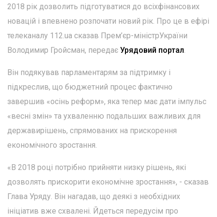
2018 рік дозволить підготуватися до всіхфінансових
новацій і впевнено розпочати новий рік. Про це в ефірі
телеканалу 112.ua сказав Прем’єр-міністрУкраїни
Володимир Гройсман, передає
Урядовий портал
.
Він подякував парламентарям за підтримку і
підкреслив, що бюджетний процес фактично
завершив «осінь реформ», яка тепер має дати імпульс
«весні змін» та ухваленню подальших важливих для
державирішень, спрямованих на прискорення
економічного зростання.
«В 2018 році потрібно прийняти низку рішень, які
дозволять прискорити економічне зростання», - сказав
Глава Уряду. Він нагадав, що деякі з необхідних
ініціатив вже схвалені. Йдеться передусім про