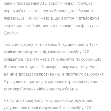
районі проведення АТО ворог й надалі порушує
перемир’я та застосовує озброєння, калібр якого
перевищує 100 міліметрів, що вкотре підтверджує
зацікавленість бойовиків в ескалації конфлікту на
Донбасі.
Так, увечері окупанти майже 2 години били із 122-
міліметрової артилерії, мінометів калібру 120
міліметрів, гранатометів та кулеметів по оборонцях
Широкиного, що на Приморському напрямку. Наші
воїни відповідали противнику із піхотного озброєння.
У результаті цього протистояння отримали поранення
троє українських військовослужбовців.
На Луганському напрямку російсько-окупаційні
угруповання вночі випустили 5 мін калібру 120