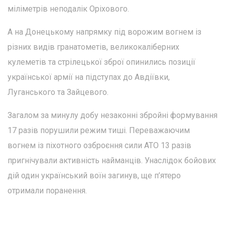
міліметрів неподалік Оріхового.
А на Донецькому напрямку під ворожим вогнем із
різних видів гранатометів, великокаліберних
кулеметів та стрілецької зброї опинились позиції
української армії на підступах до Авдіївки,
Луганського та Зайцевого.
Загалом за минулу добу незаконні збройні формування
17 разів порушили режим тиші. Переважаючим
вогнем із піхотного озброєння сили АТО 13 разів
пригнічували активність найманців. Унаслідок бойових
дій один український воїн загинув, ще п’ятеро
отримали поранення.