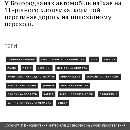
У Богородчанах автомобіль наїхав на
11-річного хлопчика, коли той
перетинав дорогу на пішохідному
переході.
ТЕГИ
ІВАНО-ФРАНКІВСЬК
ІВАНО-ФРАНКІВСЬКА ОБЛАСТЬ
КИЇВ
УКРАЇНА
ЛЬВІВ
РОСІЯ
УКРАЇНЦІ
ЛЬВІВСЬКА ОБЛАСТЬ
КРИМІНАЛЬНИЙ КОДЕКС УКРАЇНИ
ПРИКАРПАТТЯ
ЗБРОЙНІ СИЛИ УКРАЇНИ
УКРАЇНСЬКА ГРИВНЯ
ДНІПРО
КИЇВСЬКА ОБЛАСТЬ
ДОНЕЦЬКА ОБЛАСТЬ
ХАРКІВ
ВІЙСЬКОВОСЛУЖБОВЦІ
ЗАПОРІЖЖЯ
ДНІПРОПЕТРОВСЬКА ОБЛАСТЬ
ОДЕСА
Copyright © Використання матеріалів дозволено за умови проставлення