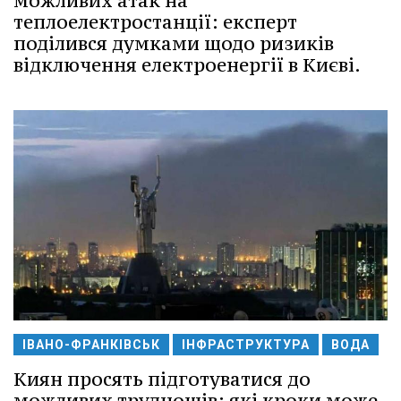
можливих атак на
теплоелектростанції: експерт
поділився думками щодо ризиків
відключення електроенергії в Києві.
ІВАНО-ФРАНКІВСЬК
ІНФРАСТРУКТУРА
ВОДА
Киян просять підготуватися до
можливих труднощів: які кроки може