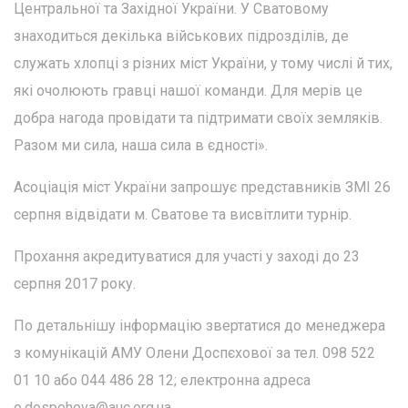
Центральної та Західної України. У Сватовому
знаходиться декілька військових підрозділів, де
служать хлопці з різних міст України, у тому числі й тих,
які очолюють гравці нашої команди. Для мерів це
добра нагода провідати та підтримати своїх земляків.
Разом ми сила, наша сила в єдності».
Асоціація міст України запрошує представників ЗМІ 26
серпня відвідати м. Сватове та висвітлити турнір.
Прохання акредитуватися для участі у заході до 23
серпня 2017 року.
По детальнішу інформацію звертатися до менеджера
з комунікацій АМУ Олени Доспєхової за тел. 098 522
01 10 або 044 486 28 12; електронна адреса
o.dospehova@auc.org.ua