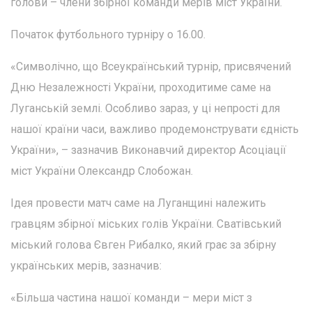
голови – члени збірної команди мерів міст України.
Початок футбольного турніру о 16.00.
«Символічно, що Всеукраїнський турнір, присвячений
Дню Незалежності України, проходитиме саме на
Луганській землі. Особливо зараз, у ці непрості для
нашої країни часи, важливо продемонструвати єдність
України», – зазначив Виконавчий директор Асоціації
міст України Олександр Слобожан.
Ідея провести матч саме на Луганщині належить
гравцям збірної міських голів України. Сватівський
міський голова Євген Рибалко, який грає за збірну
українських мерів, зазначив:
«Більша частина нашої команди – мери міст з