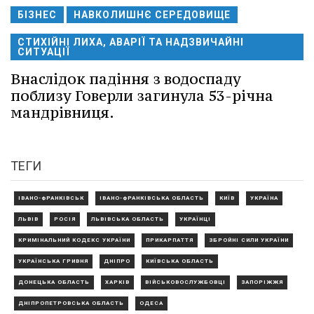
БІЗНЕС
НАВКОЛИШНЄ СЕРЕДОВИЩЕ
СТИХІЙНІ ЛИХА, АВАРІЇ ТА НАДЗВИЧАЙНІ
СИТУАЦІЇ
Внаслідок падіння з водоспаду
поблизу Говерли загинула 53-річна
мандрівниця.
ТЕГИ
ІВАНО-ФРАНКІВСЬК
ІВАНО-ФРАНКІВСЬКА ОБЛАСТЬ
КИЇВ
УКРАЇНА
ЛЬВІВ
РОСІЯ
ЛЬВІВСЬКА ОБЛАСТЬ
УКРАЇНЦІ
КРИМІНАЛЬНИЙ КОДЕКС УКРАЇНИ
ПРИКАРПАТТЯ
ЗБРОЙНІ СИЛИ УКРАЇНИ
УКРАЇНСЬКА ГРИВНЯ
ДНІПРО
КИЇВСЬКА ОБЛАСТЬ
ДОНЕЦЬКА ОБЛАСТЬ
ХАРКІВ
ВІЙСЬКОВОСЛУЖБОВЦІ
ЗАПОРІЖЖЯ
ДНІПРОПЕТРОВСЬКА ОБЛАСТЬ
ОДЕСА