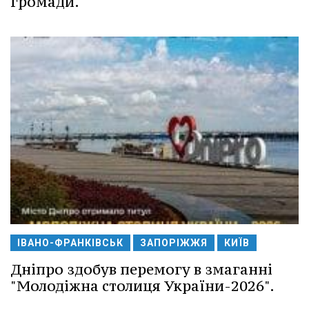
громади.
ІВАНО-ФРАНКІВСЬК
ЗАПОРІЖЖЯ
КИЇВ
Дніпро здобув перемогу в змаганні
"Молодіжна столиця України-2026".