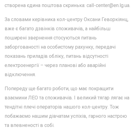
створена єдина поштова скринька:
call-center@en.lg.ua
.
За словами керівника кол-центру Оксани Геворкіянц,
вже є багато дзвінків споживачів, а найбільш
поширені звернення стосуються питань
заборгованості на особистому рахунку, передачі
показань приладів обліку, питань відсутності
електроенергії – через планові або аварійні
відключення.
Попереду ще багато роботи, що має покращити
взаємини ЛЕО та споживачів. І великий тягар лягає на
тендітні плечі операторів нашого кол-центру. Тож
побажаємо нашим дівчатам успіхів, гарного настрою
та впевненості в собі.