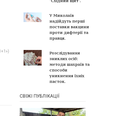
"Східний щит".
У Миколаїв
надійдуть перші
поставки вакцини
проти дифтерії та
правця.
1+1»)
Розслідування
зниклих осіб:
методи шахраїв та
способи
уникнення їхніх
пасток.
СВІЖІ ПУБЛІКАЦІЇ