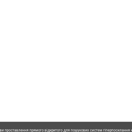
ови проставлення прямого відкритого для пошукових систем гіперпосилання н