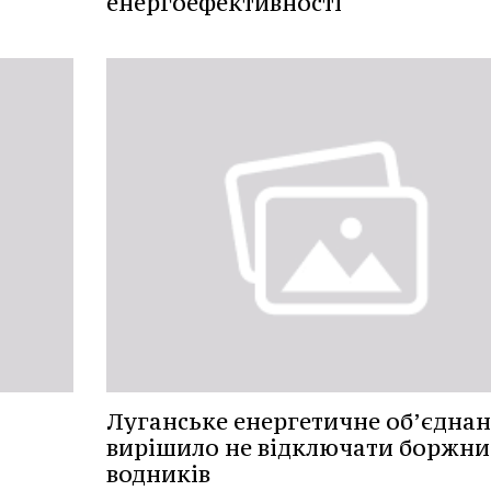
енергоефективності
Луганське енергетичне об’єдна
вирішило не відключати боржни
водників