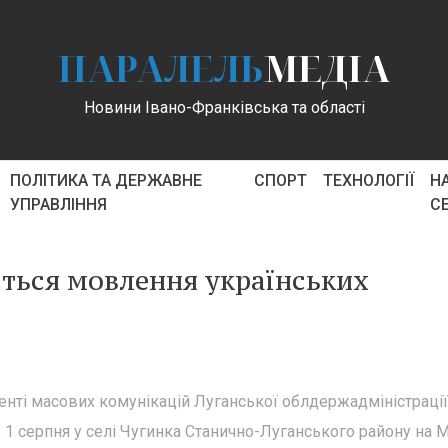
ПАРАЛЕЛЬ
МЕДІА
Новини Івано-Франківська та області
ПОЛІТИКА ТА ДЕРЖАВНЕ
СПОРТ
ТЕХНОЛОГІЇ
Н
УПРАВЛІННЯ
С
ться мовлення українських
нті масових комунікацій Луганської облдержадміністрації
, 1 серпня у селі Чугинка Станично-Луганського району на