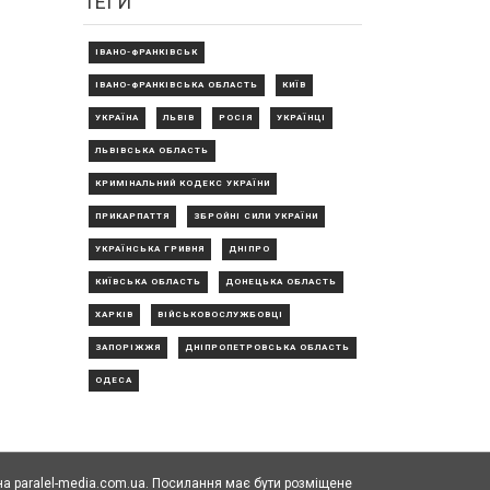
ТЕГИ
ІВАНО-ФРАНКІВСЬК
ІВАНО-ФРАНКІВСЬКА ОБЛАСТЬ
КИЇВ
УКРАЇНА
ЛЬВІВ
РОСІЯ
УКРАЇНЦІ
ЛЬВІВСЬКА ОБЛАСТЬ
КРИМІНАЛЬНИЙ КОДЕКС УКРАЇНИ
ПРИКАРПАТТЯ
ЗБРОЙНІ СИЛИ УКРАЇНИ
УКРАЇНСЬКА ГРИВНЯ
ДНІПРО
КИЇВСЬКА ОБЛАСТЬ
ДОНЕЦЬКА ОБЛАСТЬ
ХАРКІВ
ВІЙСЬКОВОСЛУЖБОВЦІ
ЗАПОРІЖЖЯ
ДНІПРОПЕТРОВСЬКА ОБЛАСТЬ
ОДЕСА
а paralel-media.com.ua. Посилання має бути розміщене