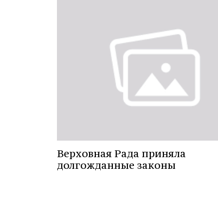
Верховная Рада приняла
долгожданные законы