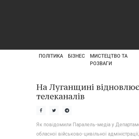
ПОЛІТИКА
БІЗНЕС
МИСТЕЦТВО ТА
РОЗВАГИ
На Луганщині відновлює
телеканалів
Як повідомили Паралель-медіа у Департаме
обласної військово-цивільної адміністрації