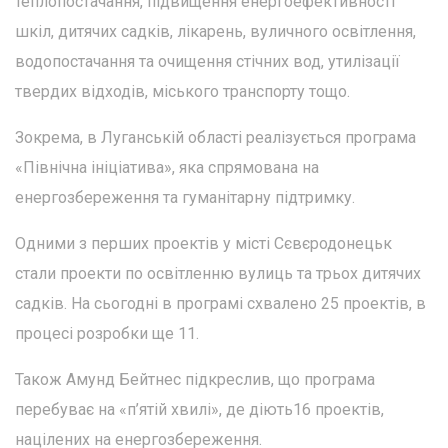
теплопостачання, підвищення енергоефективності
шкіл, дитячих садків, лікарень, вуличного освітлення,
водопостачання та очищення стічних вод, утилізації
твердих відходів, міського транспорту тощо.
Зокрема, в Луганській області реалізується програма
«Північна ініціатива», яка спрямована на
енергозбереження та гуманітарну підтримку.
Одними з перших проектів у місті Сєвєродонецьк
стали проекти по освітленню вулиць та трьох дитячих
садків. На сьогодні в програмі схвалено 25 проектів, в
процесі розробки ще 11.
Також Амунд Бейтнес підкреслив, що програма
перебуває на «п’ятій хвилі», де діють16 проектів,
націлених на енергозбереження.