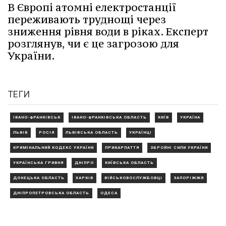
В Європі атомні електростанції
переживають труднощі через
зниження рівня води в ріках. Експерт
розглянув, чи є це загрозою для
України.
ТЕГИ
ІВАНО-ФРАНКІВСЬК
ІВАНО-ФРАНКІВСЬКА ОБЛАСТЬ
КИЇВ
УКРАЇНА
ЛЬВІВ
РОСІЯ
ЛЬВІВСЬКА ОБЛАСТЬ
УКРАЇНЦІ
КРИМІНАЛЬНИЙ КОДЕКС УКРАЇНИ
ПРИКАРПАТТЯ
ЗБРОЙНІ СИЛИ УКРАЇНИ
УКРАЇНСЬКА ГРИВНЯ
ДНІПРО
КИЇВСЬКА ОБЛАСТЬ
ДОНЕЦЬКА ОБЛАСТЬ
ХАРКІВ
ВІЙСЬКОВОСЛУЖБОВЦІ
ЗАПОРІЖЖЯ
ДНІПРОПЕТРОВСЬКА ОБЛАСТЬ
ОДЕСА