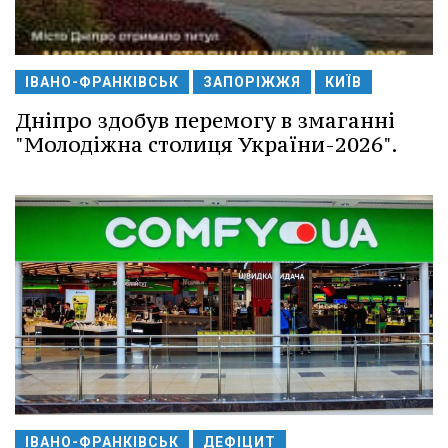
ІВАНО-ФРАНКІВСЬК
ЗАПОРІЖЖЯ
КИЇВ
Дніпро здобув перемогу в змаганні
"Молодіжна столиця України-2026".
ІВАНО-ФРАНКІВСЬК
ДЕФІЦИТ