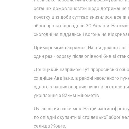
останніх домовленостей щодо дотримання пе
початку цієї доби суттєво знизилися, все ж
зброї проти підрозділів ЗС України. Натомі
сьогодні не піддались і вогонь не відкрива
Приморський напрямок. На цій ділянці ліні
один раз - одразу після опівночі бив зі ст
Донецький напрямок. Тут проросійські озбр
східніше Авдіївки, в районі населеного пун
одного з наших опорних пунктів зі стрілецьк
укріплення з 82-мм мінометів.
Луганський напрямок. На цій частині фронт
по опівдні окупанти зі стрілецької зброї в
селища Жовте.