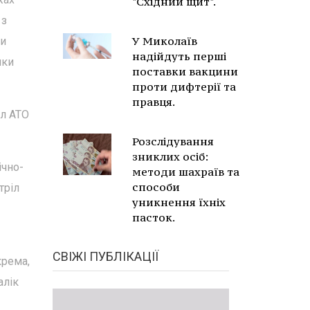
"Східний щит".
 з
У Миколаїв
ми
надійдуть перші
ики
поставки вакцини
проти дифтерії та
правця.
ил АТО
Розслідування
зниклих осіб:
ічно-
методи шахраїв та
способи
тріл
уникнення їхніх
пасток.
СВІЖІ ПУБЛІКАЦІЇ
крема,
алік