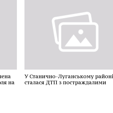
чена
У Станично-Луганському район
ля на
сталася ДТП з постраждалими