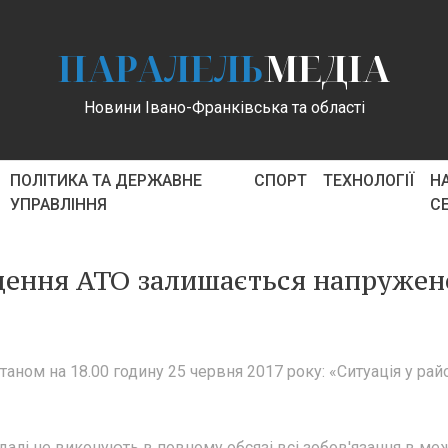
ПАРАЛЕЛЬ
МЕДІА
Новини Івано-Франківська та області
ПОЛІТИКА ТА ДЕРЖАВНЕ
СПОРТ
ТЕХНОЛОГІЇ
Н
УПРАВЛІННЯ
С
едення АТО залишається напруже
таном на 18.00 годину 25 червня 2017 року: «Ситуація у рай
далі не виконують в повному обсязі всі зобов'язання в ме