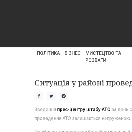
ПОЛІТИКА
БІЗНЕС
МИСТЕЦТВО ТА
РОЗВАГИ
Ситуація у районі пров
Зведення
прес-центру штабу АТО
за день с
проведення АТО залишається напруженою.
Російсько-терористичні бандформування й 