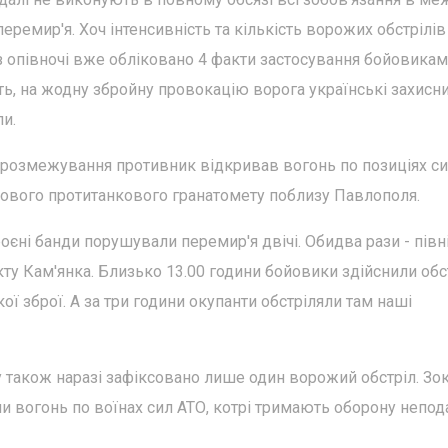
ремир'я. Хоч інтенсивність та кількість ворожих обстрілів
 з опівночі вже обліковано 4 факти застосування бойовика
сть, на жодну збройну провокацію ворога українські захисн
ли.
ї розмежування противник відкривав вогонь по позиціях с
анкового протитанкового гранатомету поблизу Павлополя.
оєні банди порушували перемир'я двічі. Обидва рази - півн
кту Кам'янка. Близько 13.00 години бойовики здійснили обс
ої зброї. А за три години окупанти обстріляли там наші
у також наразі зафіксовано лише один ворожий обстріл. Зо
ели вогонь по воїнах сил АТО, котрі тримають оборону непод