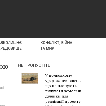
АВКОЛИШНЄ
КОНФЛІКТ, ВІЙНА
ЕРЕДОВИЩЕ
ТА МИР
ною
НЕ ПРОПУСТІТЬ
У польському
уряді запевняють,
що не планують
оні
вилучати земельні
ділянки для
реалізації проекту
жах