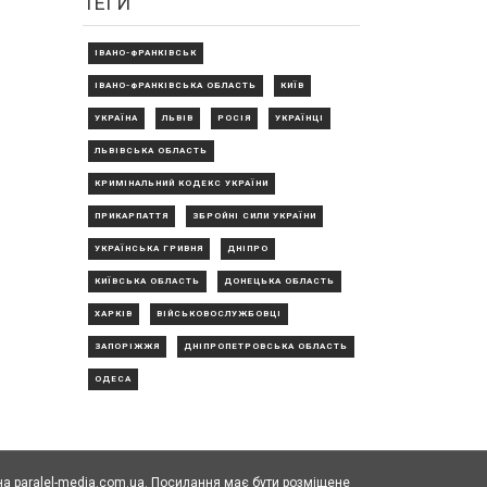
ТЕГИ
ІВАНО-ФРАНКІВСЬК
ІВАНО-ФРАНКІВСЬКА ОБЛАСТЬ
КИЇВ
УКРАЇНА
ЛЬВІВ
РОСІЯ
УКРАЇНЦІ
ЛЬВІВСЬКА ОБЛАСТЬ
КРИМІНАЛЬНИЙ КОДЕКС УКРАЇНИ
ПРИКАРПАТТЯ
ЗБРОЙНІ СИЛИ УКРАЇНИ
УКРАЇНСЬКА ГРИВНЯ
ДНІПРО
КИЇВСЬКА ОБЛАСТЬ
ДОНЕЦЬКА ОБЛАСТЬ
ХАРКІВ
ВІЙСЬКОВОСЛУЖБОВЦІ
ЗАПОРІЖЖЯ
ДНІПРОПЕТРОВСЬКА ОБЛАСТЬ
ОДЕСА
а paralel-media.com.ua. Посилання має бути розміщене