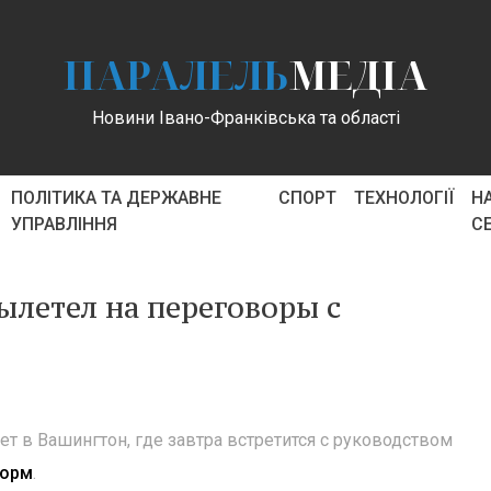
ПАРАЛЕЛЬ
МЕДІА
Новини Івано-Франківська та області
ПОЛІТИКА ТА ДЕРЖАВНЕ
СПОРТ
ТЕХНОЛОГІЇ
Н
УПРАВЛІННЯ
С
летел на переговоры с
ет в Вашингтон, где завтра встретится с руководством
форм
.