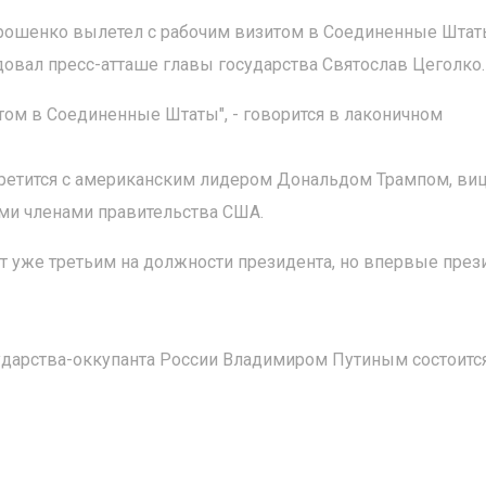
орошенко вылетел с рабочим визитом в Соединенные Штат
довал пресс-атташе главы государства Святослав Цеголко.
том в Соединенные Штаты", - говорится в лаконичном
третится с американским лидером Дональдом Трампом, ви
и членами правительства США.
т уже третьим на должности президента, но впервые през
сударства-оккупанта России Владимиром Путиным состоитс