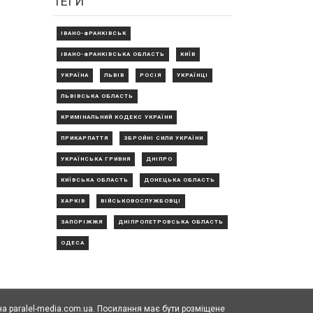
ТЕГИ
ІВАНО-ФРАНКІВСЬК
ІВАНО-ФРАНКІВСЬКА ОБЛАСТЬ
КИЇВ
УКРАЇНА
ЛЬВІВ
РОСІЯ
УКРАЇНЦІ
ЛЬВІВСЬКА ОБЛАСТЬ
КРИМІНАЛЬНИЙ КОДЕКС УКРАЇНИ
ПРИКАРПАТТЯ
ЗБРОЙНІ СИЛИ УКРАЇНИ
УКРАЇНСЬКА ГРИВНЯ
ДНІПРО
КИЇВСЬКА ОБЛАСТЬ
ДОНЕЦЬКА ОБЛАСТЬ
ХАРКІВ
ВІЙСЬКОВОСЛУЖБОВЦІ
ЗАПОРІЖЖЯ
ДНІПРОПЕТРОВСЬКА ОБЛАСТЬ
ОДЕСА
а paralel-media.com.ua. Посилання має бути розміщене