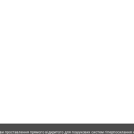
ови проставлення прямого відкритого для пошукових систем гіперпосилання н