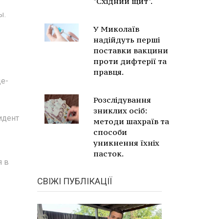
"Східний щит".
ы.
У Миколаїв
надійдуть перші
поставки вакцини
проти дифтерії та
правця.
це-
Розслідування
зниклих осіб:
идент
методи шахраїв та
способи
уникнення їхніх
пасток.
я в
СВІЖІ ПУБЛІКАЦІЇ