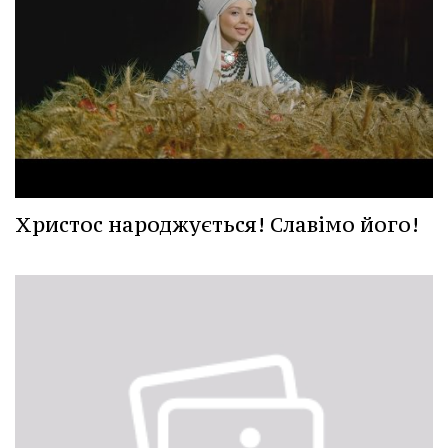
Христос народжується! Славімо його!