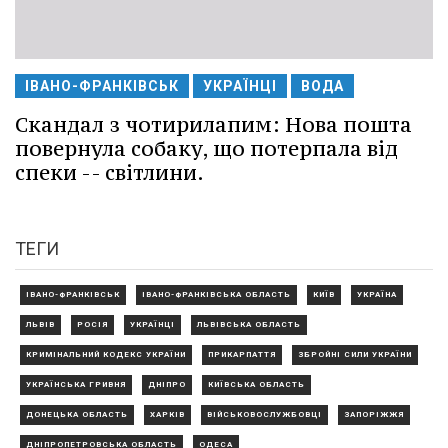
ІВАНО-ФРАНКІВСЬК
УКРАЇНЦІ
ВОДА
Скандал з чотирилапим: Нова пошта
повернула собаку, що потерпала від
спеки -- світлини.
ТЕГИ
ІВАНО-ФРАНКІВСЬК
ІВАНО-ФРАНКІВСЬКА ОБЛАСТЬ
КИЇВ
УКРАЇНА
ЛЬВІВ
РОСІЯ
УКРАЇНЦІ
ЛЬВІВСЬКА ОБЛАСТЬ
КРИМІНАЛЬНИЙ КОДЕКС УКРАЇНИ
ПРИКАРПАТТЯ
ЗБРОЙНІ СИЛИ УКРАЇНИ
УКРАЇНСЬКА ГРИВНЯ
ДНІПРО
КИЇВСЬКА ОБЛАСТЬ
ДОНЕЦЬКА ОБЛАСТЬ
ХАРКІВ
ВІЙСЬКОВОСЛУЖБОВЦІ
ЗАПОРІЖЖЯ
ДНІПРОПЕТРОВСЬКА ОБЛАСТЬ
ОДЕСА