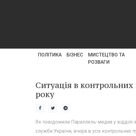
ПОЛІТИКА
БІЗНЕС
МИСТЕЦТВО ТА
РОЗВАГИ
Ситуація в контрольних п
року
Як повідомили Параллель-медиа у відділі з
служби України, вчора в усіх контрольних 