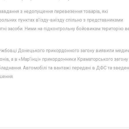
вдання з недопущення перевезення товарів, які
ольних пунктах в’їзду-виїзду спільно з представниками
ртні засоби. Ними на підконтрольну бойовикам територію в
ужбовці Донецького прикордонного загону виявили медич
онів, а в «Мар’їнці» прикордонники Краматорського загону
ладнання. Автомобілі та вантажі передані в ДФС та зведен
шення.