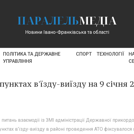
ПАРАЛЕЛЬ
МЕДІА
Новини Івано-Франківська та області
ПОЛІТИКА ТА ДЕРЖАВНЕ
СПОРТ
ТЕХНОЛОГІЇ
Н
УПРАВЛІННЯ
С
унктах в'їзду-виїзду на 9 січня 
 питань взаємодії із ЗМІ адміністрації Державної прикорд
пунктах в’їзду-виїзду в районі проведення АТО фіксувалося