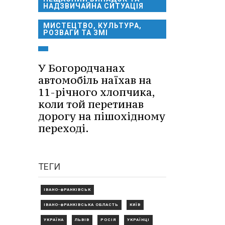
НАДЗВИЧАЙНА СИТУАЦІЯ
МИСТЕЦТВО, КУЛЬТУРА,
РОЗВАГИ ТА ЗМІ
У Богородчанах
автомобіль наїхав на
11-річного хлопчика,
коли той перетинав
дорогу на пішохідному
переході.
ТЕГИ
ІВАНО-ФРАНКІВСЬК
ІВАНО-ФРАНКІВСЬКА ОБЛАСТЬ
КИЇВ
УКРАЇНА
ЛЬВІВ
РОСІЯ
УКРАЇНЦІ