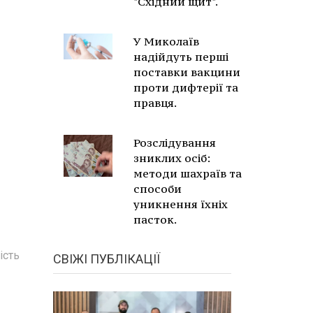
"Східний щит".
У Миколаїв
надійдуть перші
поставки вакцини
проти дифтерії та
правця.
Розслідування
зниклих осіб:
методи шахраїв та
способи
уникнення їхніх
пасток.
ість
СВІЖІ ПУБЛІКАЦІЇ