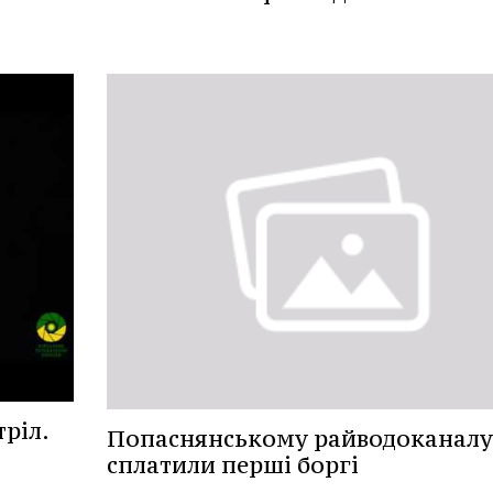
тріл.
Попаснянському райводоканалу
сплатили перші боргі