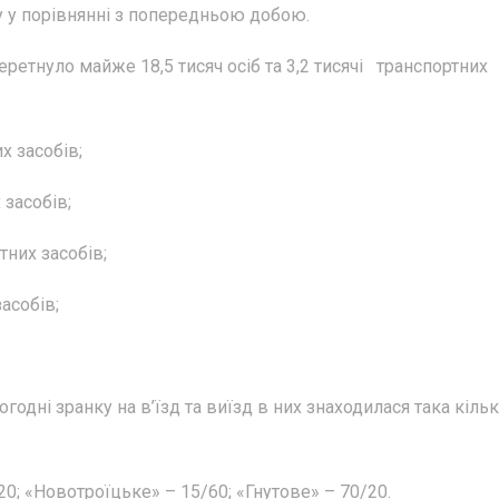
 у порівнянні з попередньою добою.
етнуло майже 18,5 тисяч осіб та 3,2 тисячі транспортних
х засобів;
 засобів;
тних засобів;
асобів;
дні зранку на в’їзд та виїзд в них знаходилася така кільк
0; «Новотроїцьке» – 15/60; «Гнутове» – 70/20.