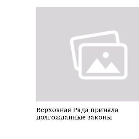
Верховная Рада приняла
долгожданные законы