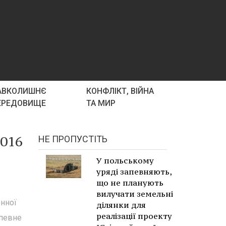
АВКОЛИШНЄ
КОНФЛІКТ, ВІЙНА
ЕРЕДОВИЩЕ
ТА МИР
2016
НЕ ПРОПУСТІТЬ
У польському
уряді запевняють,
що не планують
вилучати земельні
онної
ділянки для
реалізації проекту
 певне