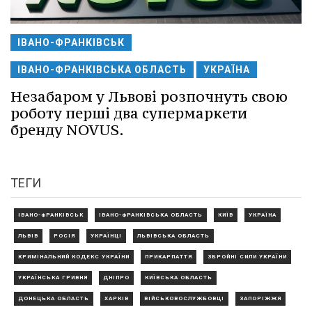
ІВАНО-ФРАНКІВСЬК
ІВАНО-ФРАНКІВСЬКА ОБЛАСТЬ
УКРАЇНА
Незабаром у Львові розпочнуть свою
роботу перші два супермаркети
бренду NOVUS.
ТЕГИ
ІВАНО-ФРАНКІВСЬК
ІВАНО-ФРАНКІВСЬКА ОБЛАСТЬ
КИЇВ
УКРАЇНА
ЛЬВІВ
РОСІЯ
УКРАЇНЦІ
ЛЬВІВСЬКА ОБЛАСТЬ
КРИМІНАЛЬНИЙ КОДЕКС УКРАЇНИ
ПРИКАРПАТТЯ
ЗБРОЙНІ СИЛИ УКРАЇНИ
УКРАЇНСЬКА ГРИВНЯ
ДНІПРО
КИЇВСЬКА ОБЛАСТЬ
ДОНЕЦЬКА ОБЛАСТЬ
ХАРКІВ
ВІЙСЬКОВОСЛУЖБОВЦІ
ЗАПОРІЖЖЯ