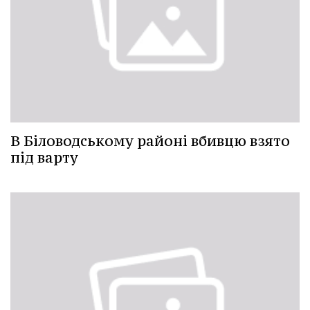
В Біловодському районі вбивцю взято
під варту