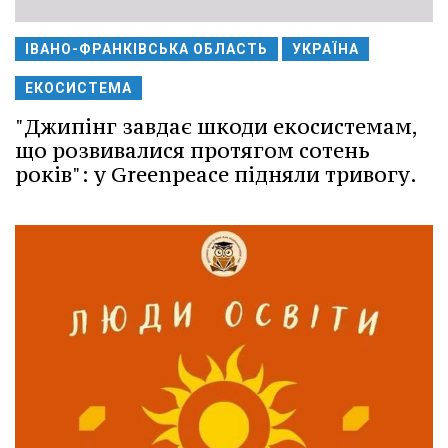
ІВАНО-ФРАНКІВСЬКА ОБЛАСТЬ
УКРАЇНА
ЕКОСИСТЕМА
"Джипінг завдає шкоди екосистемам,
що розвивалися протягом сотень
років": у Greenpeace підняли тривогу.