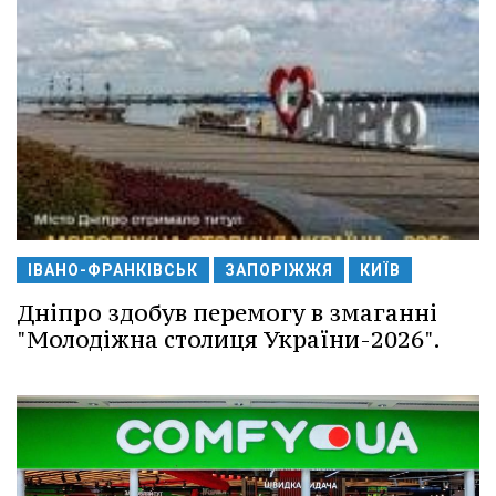
ІВАНО-ФРАНКІВСЬК
ЗАПОРІЖЖЯ
КИЇВ
Дніпро здобув перемогу в змаганні
"Молодіжна столиця України-2026".