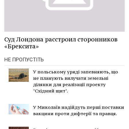
Суд Лондона расстроил сторонников
«Брексита»
НЕ ПРОПУСТІТЬ
У польському уряді запевняють, що
не планують вилучати земельні
ділянки для реалізації проекту
"Східний щит".
У Миколаїв надійдуть перші поставки
вакцини проти дифтерії та правця.