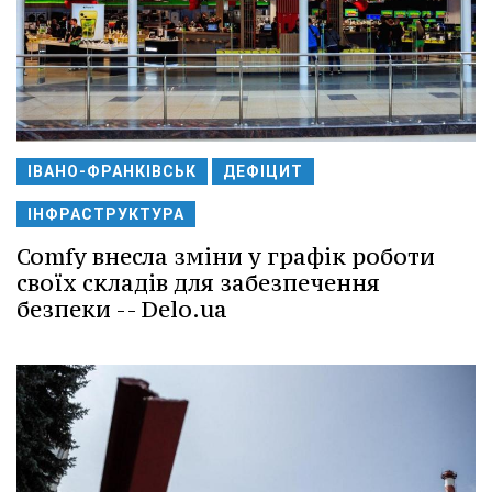
ІВАНО-ФРАНКІВСЬК
ДЕФІЦИТ
ІНФРАСТРУКТУРА
Comfy внесла зміни у графік роботи
своїх складів для забезпечення
безпеки -- Delo.ua