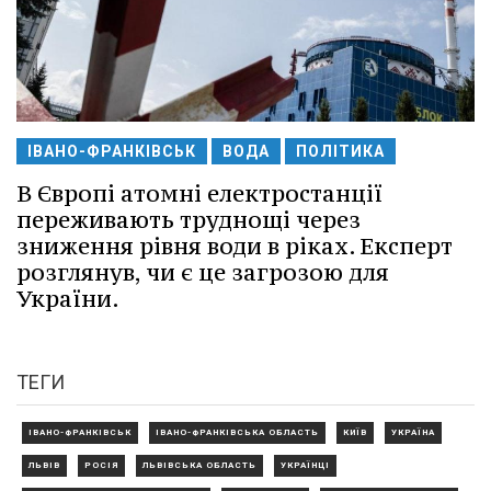
ІВАНО-ФРАНКІВСЬК
ВОДА
ПОЛІТИКА
В Європі атомні електростанції
переживають труднощі через
зниження рівня води в ріках. Експерт
розглянув, чи є це загрозою для
України.
ТЕГИ
ІВАНО-ФРАНКІВСЬК
ІВАНО-ФРАНКІВСЬКА ОБЛАСТЬ
КИЇВ
УКРАЇНА
ЛЬВІВ
РОСІЯ
ЛЬВІВСЬКА ОБЛАСТЬ
УКРАЇНЦІ