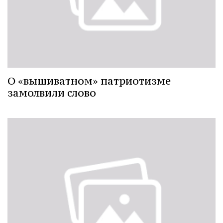
О «вышиватном» патриотизме
замолвили слово