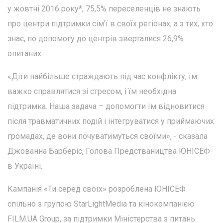
у жовтні 2016 року*, 75,5% переселенців не знають
про центри підтримки сім'ї в своїх регіонах, а з тих, хто
знає, по допомогу до центрів зверталися 26,9%
опитаних.
«Діти найбільше страждають під час конфлікту, їм
важко справлятися зі стресом, і їм необхідна
підтримка. Наша задача – допомогти їм відновитися
після травматичних подій і інтегруватися у приймаючих
громадах, де вони почуватимуться своїми», - сказала
Джованна Барберіс, Голова Предстваництва ЮНІСЕФ
в Україні.
Кампанія «Ти серед своїх» розроблена ЮНІСЕФ
спільно з групою StarLightMedia та кінокомпанією
FILM.UA Group, за підтримки Міністерства з питань