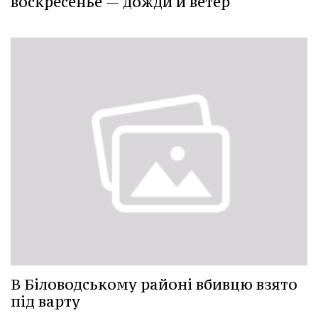
воскресенье — дожди и ветер
В Біловодському районі вбивцю взято
під варту