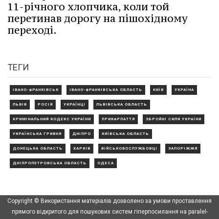
11-річного хлопчика, коли той
перетинав дорогу на пішохідному
переході.
ТЕГИ
ІВАНО-ФРАНКІВСЬК
ІВАНО-ФРАНКІВСЬКА ОБЛАСТЬ
КИЇВ
УКРАЇНА
ЛЬВІВ
РОСІЯ
УКРАЇНЦІ
ЛЬВІВСЬКА ОБЛАСТЬ
КРИМІНАЛЬНИЙ КОДЕКС УКРАЇНИ
ПРИКАРПАТТЯ
ЗБРОЙНІ СИЛИ УКРАЇНИ
УКРАЇНСЬКА ГРИВНЯ
ДНІПРО
КИЇВСЬКА ОБЛАСТЬ
ДОНЕЦЬКА ОБЛАСТЬ
ХАРКІВ
ВІЙСЬКОВОСЛУЖБОВЦІ
ЗАПОРІЖЖЯ
ДНІПРОПЕТРОВСЬКА ОБЛАСТЬ
ОДЕСА
Copyright © Використання матеріалів дозволено за умови проставлення
прямого відкритого для пошукових систем гіперпосилання на paralel-