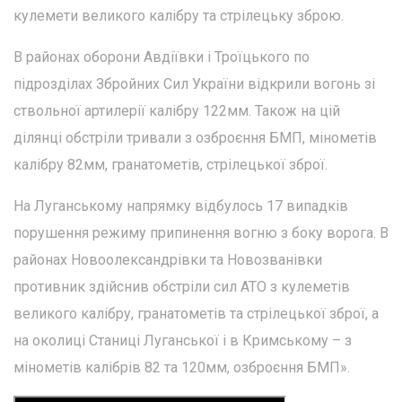
кулемети великого калібру та стрілецьку зброю.
В районах оборони Авдіївки і Троїцького по
підрозділах Збройних Сил України відкрили вогонь зі
ствольної артилерії калібру 122мм. Також на цій
ділянці обстріли тривали з озброєння БМП, мінометів
калібру 82мм, гранатометів, стрілецької зброї.
На Луганському напрямку відбулось 17 випадків
порушення режиму припинення вогню з боку ворога. В
районах Новоолександрівки та Новозванівки
противник здійснив обстріли сил АТО з кулеметів
великого калібру, гранатометів та стрілецької зброї, а
на околиці Станиці Луганської і в Кримському – з
мінометів калібрів 82 та 120мм, озброєння БМП».