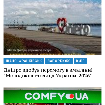
ІВАНО-ФРАНКІВСЬК
ЗАПОРІЖЖЯ
КИЇВ
Дніпро здобув перемогу в змаганні
"Молодіжна столиця України-2026".