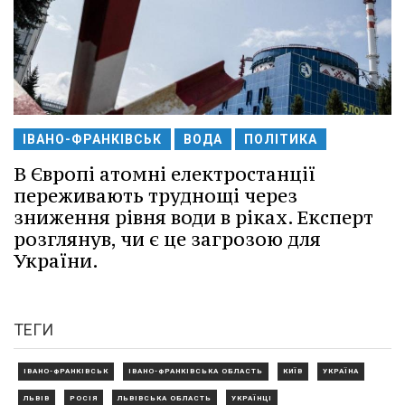
ІВАНО-ФРАНКІВСЬК
ВОДА
ПОЛІТИКА
В Європі атомні електростанції
переживають труднощі через
зниження рівня води в ріках. Експерт
розглянув, чи є це загрозою для
України.
ТЕГИ
ІВАНО-ФРАНКІВСЬК
ІВАНО-ФРАНКІВСЬКА ОБЛАСТЬ
КИЇВ
УКРАЇНА
ЛЬВІВ
РОСІЯ
ЛЬВІВСЬКА ОБЛАСТЬ
УКРАЇНЦІ