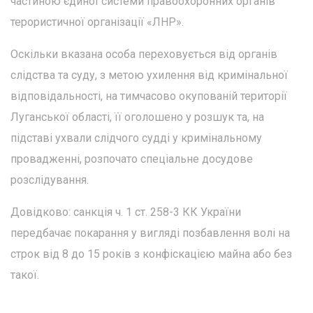
частиною єдиної системи правоохоронних органів
терористичної організації «ЛНР».
Оскільки вказана особа переховується від органів
слідства та суду, з метою ухилення від кримінальної
відповідальності, на тимчасово окупованій території
Луганської області, її оголошено у розшук та, на
підставі ухвали слідчого судді у кримінальному
провадженні, розпочато спеціальне досудове
розслідування.
Довідково: санкція ч. 1 ст. 258-3 КК України
передбачає покарання у вигляді позбавлення волі на
строк від 8 до 15 років з конфіскацією майна або без
такої.