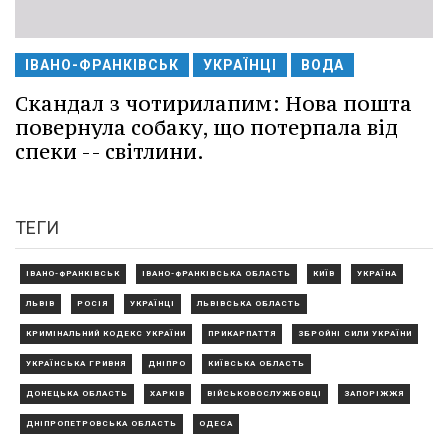
ІВАНО-ФРАНКІВСЬК
УКРАЇНЦІ
ВОДА
Скандал з чотирилапим: Нова пошта
повернула собаку, що потерпала від
спеки -- світлини.
ТЕГИ
ІВАНО-ФРАНКІВСЬК
ІВАНО-ФРАНКІВСЬКА ОБЛАСТЬ
КИЇВ
УКРАЇНА
ЛЬВІВ
РОСІЯ
УКРАЇНЦІ
ЛЬВІВСЬКА ОБЛАСТЬ
КРИМІНАЛЬНИЙ КОДЕКС УКРАЇНИ
ПРИКАРПАТТЯ
ЗБРОЙНІ СИЛИ УКРАЇНИ
УКРАЇНСЬКА ГРИВНЯ
ДНІПРО
КИЇВСЬКА ОБЛАСТЬ
ДОНЕЦЬКА ОБЛАСТЬ
ХАРКІВ
ВІЙСЬКОВОСЛУЖБОВЦІ
ЗАПОРІЖЖЯ
ДНІПРОПЕТРОВСЬКА ОБЛАСТЬ
ОДЕСА