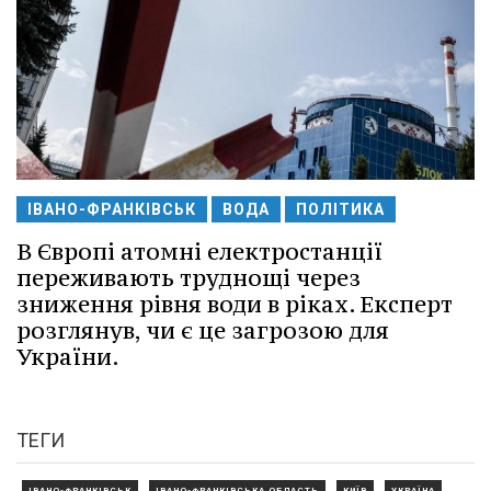
ІВАНО-ФРАНКІВСЬК
ВОДА
ПОЛІТИКА
В Європі атомні електростанції
переживають труднощі через
зниження рівня води в ріках. Експерт
розглянув, чи є це загрозою для
України.
ТЕГИ
ІВАНО-ФРАНКІВСЬК
ІВАНО-ФРАНКІВСЬКА ОБЛАСТЬ
КИЇВ
УКРАЇНА