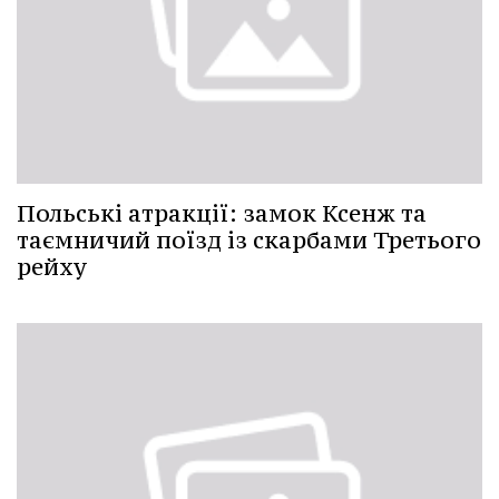
Польські атракції: замок Ксенж та
таємничий поїзд із скарбами Третього
рейху