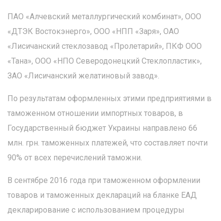
ПАО «Алчевский металлургический комбинат», ООО
«ДТЭК Востокэнерго», ООО «НПП «Заря», ОАО
«Лисичанский стеклозавод «Пролетарий», ПКФ ООО
«Тана», ООО «НПО Северодонецкий Стеклопластик»,
ЗАО «Лисичанский желатиновый завод».
По результатам оформленных этими предприятиями в
таможенном отношении импортных товаров, в
Государственный бюджет Украины направлено 66
млн. грн. таможенных платежей, что составляет почти
90% от всех перечислений таможни.
В сентябре 2016 года при таможенном оформлении
товаров и таможенных деклараций на бланке ЕАД
декларирование с использованием процедуры