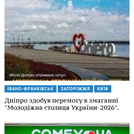
ІВАНО-ФРАНКІВСЬК
ЗАПОРІЖЖЯ
КИЇВ
Дніпро здобув перемогу в змаганні
"Молодіжна столиця України-2026".