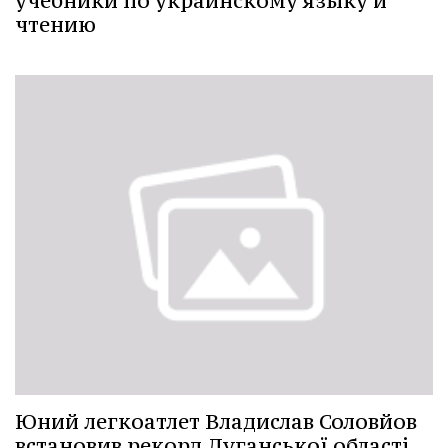
учебники по украинскому языку и
чтению
Юний легкоатлет Владислав Соловйов
встановив рекорд Луганської області