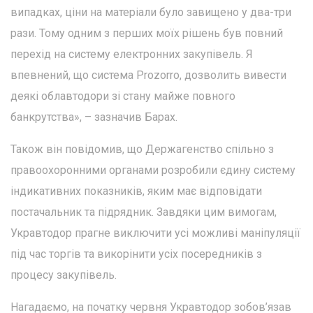
випадках, ціни на матеріали було завищено у два-три
рази. Тому одним з перших моїх рішень був повний
перехід на систему електронних закупівель. Я
впевнений, що система Prozorro, дозволить вивести
деякі облавтодори зі стану майже повного
банкрутства», – зазначив Барах.
Також він повідомив, що Держагенство спільно з
правоохоронними органами розробили єдину систему
індикативних показників, яким має відповідати
постачальник та підрядник. Завдяки цим вимогам,
Укравтодор прагне виключити усі можливі маніпуляції
під час торгів та викорінити усіх посередників з
процесу закупівель.
Нагадаємо, на початку червня Укравтодор зобов’язав