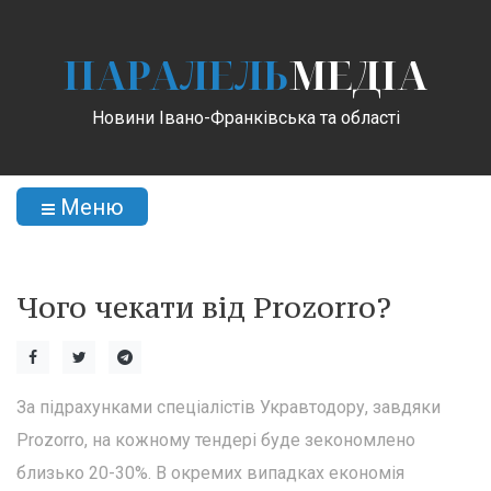
ПАРАЛЕЛЬ
МЕДІА
Новини Івано-Франківська та області
Меню
Чого чекати від Prozorro?
За підрахунками спеціалістів Укравтодору, завдяки
Prozorro, на кожному тендері буде зекономлено
близько 20-30%. В окремих випадках економія