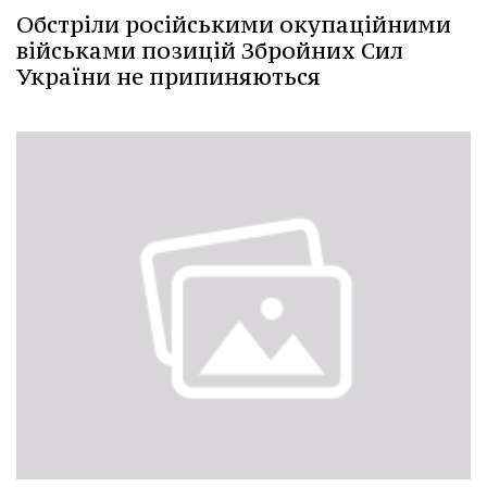
Обстріли російськими окупаційними
військами позицій Збройних Сил
України не припиняються