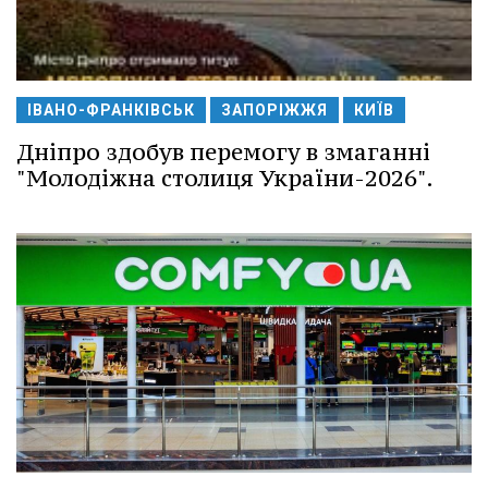
ІВАНО-ФРАНКІВСЬК
ЗАПОРІЖЖЯ
КИЇВ
Дніпро здобув перемогу в змаганні
"Молодіжна столиця України-2026".