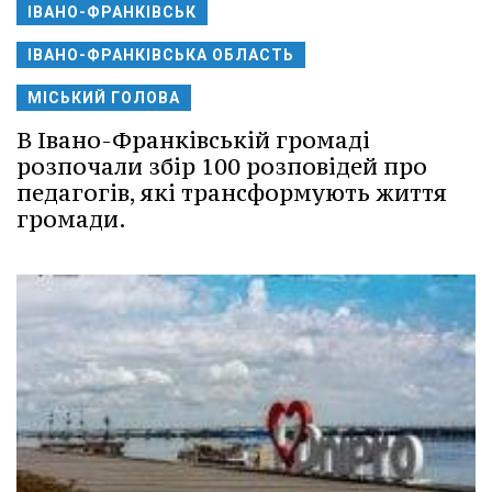
ІВАНО-ФРАНКІВСЬК
ІВАНО-ФРАНКІВСЬКА ОБЛАСТЬ
МІСЬКИЙ ГОЛОВА
В Івано-Франківській громаді
розпочали збір 100 розповідей про
педагогів, які трансформують життя
громади.