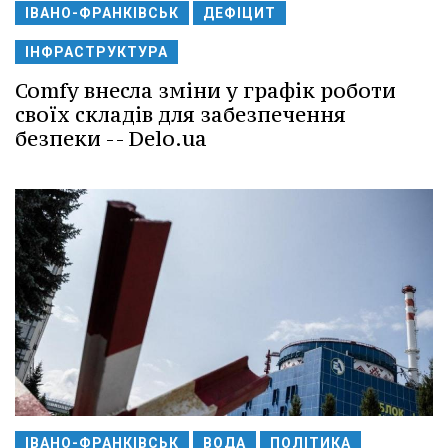
ІВАНО-ФРАНКІВСЬК
ДЕФІЦИТ
ІНФРАСТРУКТУРА
Comfy внесла зміни у графік роботи
своїх складів для забезпечення
безпеки -- Delo.ua
ІВАНО-ФРАНКІВСЬК
ВОДА
ПОЛІТИКА