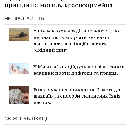
пришли на могилу красноармейца
НЕ ПРОПУСТІТЬ
У польському уряді запевняють, що
не планують вилучати земельні
ділянки для реалізації проекту
"Східний щит".
У Миколаїв надійдуть перші поставки
вакцини проти дифтерії та правця.
Розслідування зниклих осіб: методи
шахраїв та способи уникнення їхніх
пасток.
СВІЖІ ПУБЛІКАЦІЇ