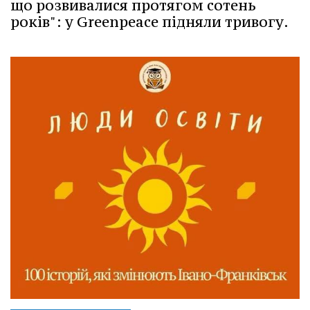
що розвивалися протягом сотень
років": у Greenpeace підняли тривогу.