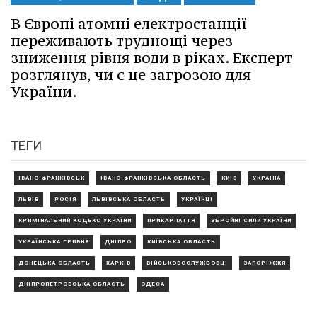
В Європі атомні електростанції
переживають труднощі через
зниження рівня води в ріках. Експерт
розглянув, чи є це загрозою для
України.
ТЕГИ
ІВАНО-ФРАНКІВСЬК
ІВАНО-ФРАНКІВСЬКА ОБЛАСТЬ
КИЇВ
УКРАЇНА
ЛЬВІВ
РОСІЯ
ЛЬВІВСЬКА ОБЛАСТЬ
УКРАЇНЦІ
КРИМІНАЛЬНИЙ КОДЕКС УКРАЇНИ
ПРИКАРПАТТЯ
ЗБРОЙНІ СИЛИ УКРАЇНИ
УКРАЇНСЬКА ГРИВНЯ
ДНІПРО
КИЇВСЬКА ОБЛАСТЬ
ДОНЕЦЬКА ОБЛАСТЬ
ХАРКІВ
ВІЙСЬКОВОСЛУЖБОВЦІ
ЗАПОРІЖЖЯ
ДНІПРОПЕТРОВСЬКА ОБЛАСТЬ
ОДЕСА