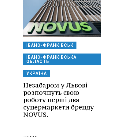
ІВАНО-ФРАНКІВСЬК
ІВАНО-ФРАНКІВСЬКА
ОБЛАСТЬ
УКРАЇНА
Незабаром у Львові
розпочнуть свою
роботу перші два
супермаркети бренду
NOVUS.