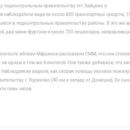
ду подконтрольным правительству пгт Зайцево и
я наблюдатели видели около 820 транспортных средств, 1
ихся в подконтрольные правительству районы. В это же 
й, два мини-фургона и около 730 пешеходов, направлявш
окпосте вблизи Марьинки рассказали СММ, что они стояли
 на одном и том же блокпосте. Они также добавили, что за
. Наблюдатели видели, как скорая помощь увозила пожил
тельству г. Курахово (40 км к западу от Донецка). Ее сын
ти семь часов.