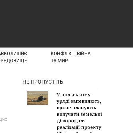
АВКОЛИШНЄ
КОНФЛІКТ, ВІЙНА
ЕРЕДОВИЩЕ
ТА МИР
НЕ ПРОПУСТІТЬ
У польському
уряді запевняють,
що не планують
вилучати земельні
щих
ділянки для
реалізації проекту