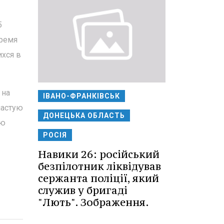
5
время
ихся в
 на
ІВАНО-ФРАНКІВСЬК
частую
ДОНЕЦЬКА ОБЛАСТЬ
ую
РОСІЯ
Навики 26: російський
безпілотник ліквідував
сержанта поліції, який
служив у бригаді
"Лють". Зображення.