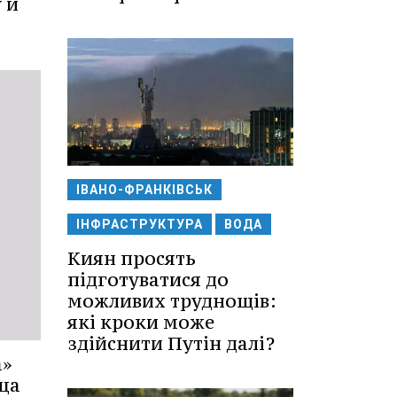
 и
ІВАНО-ФРАНКІВСЬК
ІНФРАСТРУКТУРА
ВОДА
Киян просять
підготуватися до
можливих труднощів:
які кроки може
здійснити Путін далі?
а»
ца