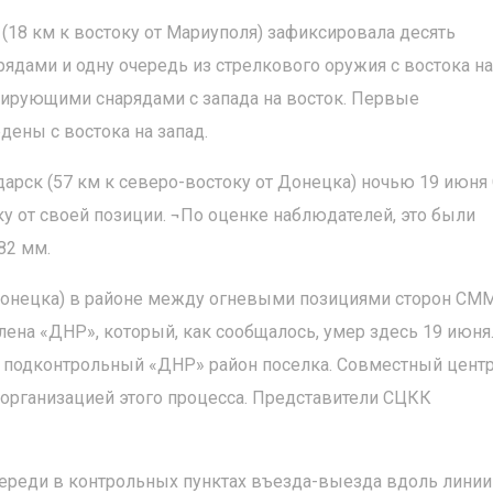
(18 км к востоку от Мариуполя) зафиксировала десять
дами и одну очередь из стрелкового оружия с востока на
ссирующими снарядами с запада на восток. Первые
ены с востока на запад.
дарск (57 км к северо-востоку от Донецка) ночью 19 июн
у от своей позиции. ¬По оценке наблюдателей, это были
82 мм.
т Донецка) в районе между огневыми позициями сторон СМ
лена «ДНР», который, как сообщалось, умер здесь 19 июн
в подконтрольный «ДНР» район поселка. Совместный цент
 организацией этого процесса. Представители СЦКК
реди в контрольных пунктах въезда-выезда вдоль линии