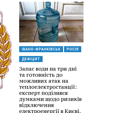
ІВАНО-ФРАНКІВСЬК
РОСІЯ
ДЕФІЦИТ
Запас води на три дні
та готовність до
можливих атак на
теплоелектростанції:
експерт поділився
думками щодо ризиків
відключення
електроенергії в Києві.