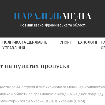
ПАРАЛЕЛЬ
МЕДІА
Новини Івано-Франківська та області
ПОЛІТИКА ТА ДЕРЖАВНЕ
СПОРТ
ТЕХНОЛОГІЇ
Н
УПРАВЛІННЯ
С
т на пунктах пропуска
ествила 34 патруля и зафиксировала меньшее количество
нецкой области по сравнению с каждым из двух предыду
 мониторинговой миссии ОБСЕ в Украине (СММ).