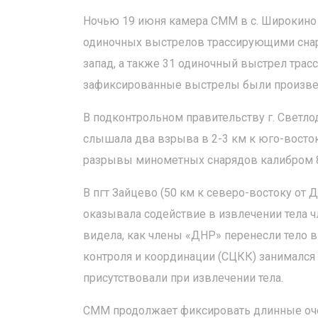
Ночью 19 июня камера СММ в с. Широкино 
одиночных выстрелов трассирующими снаря
запад, а также 31 одиночный выстрел тра
зафиксированные выстрелы были произвед
В подконтрольном правительству г. Светло
слышала два взрыва в 2-3 км к юго-восток
разрывы минометных снарядов калибром 
В пгт Зайцево (50 км к северо-востоку о
оказывала содействие в извлечении тела ч
видела, как члены «ДНР» перенесли тело 
контроля и координации (СЦКК) занимался
присутствовали при извлечении тела.
СММ продолжает фиксировать длинные оче