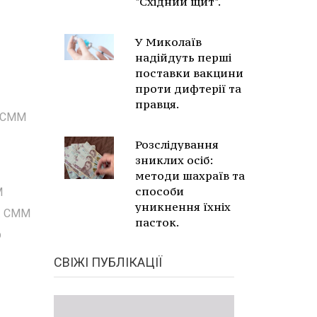
"Східний щит".
У Миколаїв
надійдуть перші
поставки вакцини
проти дифтерії та
правця.
я СММ
Розслідування
зниклих осіб:
методи шахраїв та
способи
М
уникнення їхніх
я. СММ
пасток.
р
СВІЖІ ПУБЛІКАЦІЇ