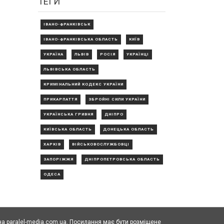
ТЕГИ
ІВАНО-ФРАНКІВСЬК
ІВАНО-ФРАНКІВСЬКА ОБЛАСТЬ
КИЇВ
УКРАЇНА
ЛЬВІВ
РОСІЯ
УКРАЇНЦІ
ЛЬВІВСЬКА ОБЛАСТЬ
КРИМІНАЛЬНИЙ КОДЕКС УКРАЇНИ
ПРИКАРПАТТЯ
ЗБРОЙНІ СИЛИ УКРАЇНИ
УКРАЇНСЬКА ГРИВНЯ
ДНІПРО
КИЇВСЬКА ОБЛАСТЬ
ДОНЕЦЬКА ОБЛАСТЬ
ХАРКІВ
ВІЙСЬКОВОСЛУЖБОВЦІ
ЗАПОРІЖЖЯ
ДНІПРОПЕТРОВСЬКА ОБЛАСТЬ
ОДЕСА
а paralel-media.com.ua. Посилання має бути розміщене