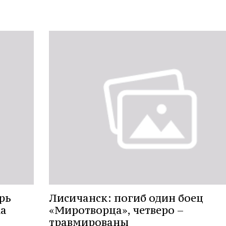
рь
Лисичанск: погиб один боец
ка
«Миротворца», четверо –
травмированы