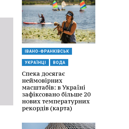
ІВАНО-ФРАНКІВСЬК
УКРАЇНЦІ
ВОДА
Спека досягає
неймовірних
масштабів: в Україні
зафіксовано більше 20
нових температурних
рекордів (карта)