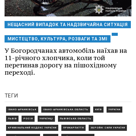
НЕЩАСНИЙ ВИПАДОК ТА НАДЗВИЧАЙНА СИТУАЦІЯ
МИСТЕЦТВО, КУЛЬТУРА, РОЗВАГИ ТА ЗМІ
У Богородчанах автомобіль наїхав на
11-річного хлопчика, коли той
перетинав дорогу на пішохідному
переході.
ТЕГИ
ІВАНО-ФРАНКІВСЬК
ІВАНО-ФРАНКІВСЬКА ОБЛАСТЬ
КИЇВ
УКРАЇНА
ЛЬВІВ
РОСІЯ
УКРАЇНЦІ
ЛЬВІВСЬКА ОБЛАСТЬ
КРИМІНАЛЬНИЙ КОДЕКС УКРАЇНИ
ПРИКАРПАТТЯ
ЗБРОЙНІ СИЛИ УКРАЇНИ