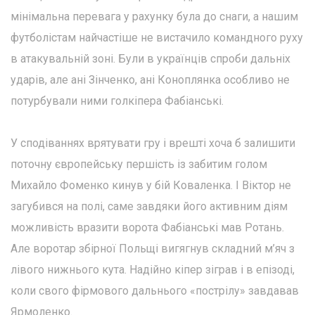
мінімальна перевага у рахунку була до снаги, а нашим
футболістам найчастіше не вистачило командного руху
в атакувальній зоні. Були в українців спроби дальніх
ударів, але ані Зінченко, ані Коноплянка особливо не
потурбували ними голкіпера Фабіанські.
У сподіваннях врятувати гру і врешті хоча б залишити
поточну європейську першість із забитим голом
Михайло Фоменко кинув у бій Коваленка. І Віктор не
загубився на полі, саме завдяки його активним діям
можливість вразити ворота Фабіанські мав Ротань.
Але воротар збірної Польщі вигягнув складний м’яч з
лівого нижнього кута. Надійно кіпер зіграв і в епізоді,
коли свого фірмового дальнього «пострілу» завдавав
Ярмоленко.