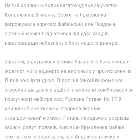
На 9-й хвилині швидка багатоходівка за участю
Коноплянки, Зінченка, Зозулі та Ярмоленка
загрожувала воротам Фабіанські, але Паздан в
останній момент підкотився під удар Андрія,
нівелювавши небезпеку з боку нашого вінгера.
Загалом, відчувалося велике бажання з боку «синьо-
жовтих», чого відверто не вистачало у протистоянні із
Північною Ірландією. Підопічні Михайла Фоменка
агресивніше діяли у відборі і непогано комбінували за
присутності майстра пасу Руслана Ротаня. На 17-й
хвилині збірна України створила перший
стовідсотковий момент: Ротань передачею розрізав
захисні редуті поляків, вивівши Ярмоленка майже
сам-на-сам із воротарем, але Андрій не влучив у