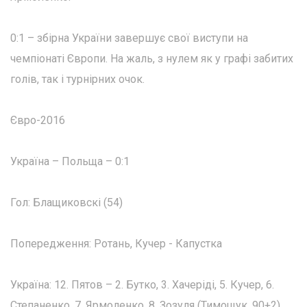
0:1 – збірна України завершує свої виступи на
чемпіонаті Європи. На жаль, з нулем як у графі забитих
голів, так і турнірних очок.
Євро-2016
Україна – Польща – 0:1
Гол: Блащиковскі (54)
Попередження: Ротань, Кучер - Капустка
Україна: 12. Пятов – 2. Бутко, 3. Хачеріді, 5. Кучер, 6.
Степаненко, 7. Ярмоленко, 8. Зозуля (Тимощук, 90+2),