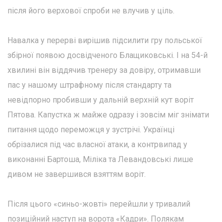
після його верхової спроби не влучив у ціль.
Навалка у перерві вирішив підсилити гру польської
збірної появою досвідченого Блащиковські. І на 54-й
хвилині він віддячив тренеру за довіру, отримавши
пас у нашому штрафному після стандарту та
невідпорно пробивши у дальній верхній кут воріт
Пятова. Капустка ж майже одразу і зовсім міг знімати
питання щодо переможця у зустрічі. Українці
обрізалися під час власної атаки, а контрвипад у
виконанні Бартоша, Міліка та Левандовські лише
дивом не завершився взяттям воріт.
Після цього «синьо-жовті» перейшли у тривалий
позиційний наступ на ворота «Кадри». Полякам