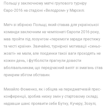
Польщі у заключному матчі групового турніру
Євро-2016 на стадіоні «Велодром» у Марселі.
Матч зі збірною Польщі, який ставав для української
команди заключним на чемпіонаті Європи 2016 року,
мав пройти під лозунгом «перемоги заради престижу
та честі країни». Звичайно, турнірної мотивації «синьо-
жовті» не мали, але поєдинки такої ваги проходять не
кожен день, і футболісти прагнули довести
вболівальникам, що передчасний виліт зі змагань став
прикрим збігом обставин.
Михайло Фоменко, як і обіцяв на передматчевій прес-
конференції, зробив низку змін у стартовому складі,
надавши шанс проявити себе Бутку, Кучеру, Зозулі,