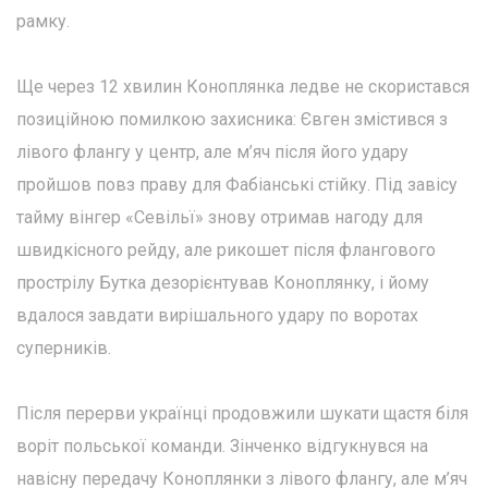
рамку.
Ще через 12 хвилин Коноплянка ледве не скористався
позиційною помилкою захисника: Євген змістився з
лівого флангу у центр, але м’яч після його удару
пройшов повз праву для Фабіанські стійку. Під завісу
тайму вінгер «Севільї» знову отримав нагоду для
швидкісного рейду, але рикошет після флангового
прострілу Бутка дезорієнтував Коноплянку, і йому
вдалося завдати вирішального удару по воротах
суперників.
Після перерви українці продовжили шукати щастя біля
воріт польської команди. Зінченко відгукнувся на
навісну передачу Коноплянки з лівого флангу, але м’яч