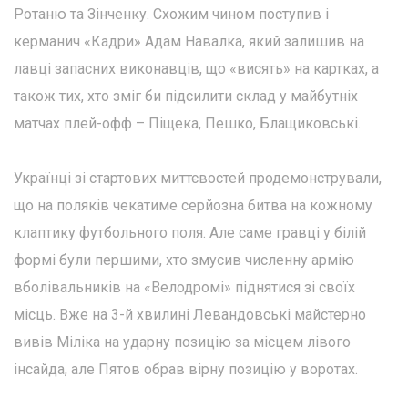
Ротаню та Зінченку. Схожим чином поступив і
керманич «Кадри» Адам Навалка, який залишив на
лавці запасних виконавців, що «висять» на картках, а
також тих, хто зміг би підсилити склад у майбутніх
матчах плей-офф – Піщека, Пешко, Блащиковські.
Українці зі стартових миттєвостей продемонстрували,
що на поляків чекатиме серйозна битва на кожному
клаптику футбольного поля. Але саме гравці у білій
формі були першими, хто змусив численну армію
вболівальників на «Велодромі» піднятися зі своїх
місць. Вже на 3-й хвилині Левандовські майстерно
вивів Міліка на ударну позицію за місцем лівого
інсайда, але Пятов обрав вірну позицію у воротах.