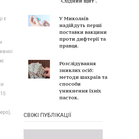
"Східний щит".
У Миколаїв
і є
надійдуть перші
поставки вакцини
проти дифтерії та
и
правця.
певної
ає
Розслідування
зниклих осіб:
методи шахраїв та
способи
же
уникнення їхніх
015
пасток.
еро),
СВІЖІ ПУБЛІКАЦІЇ