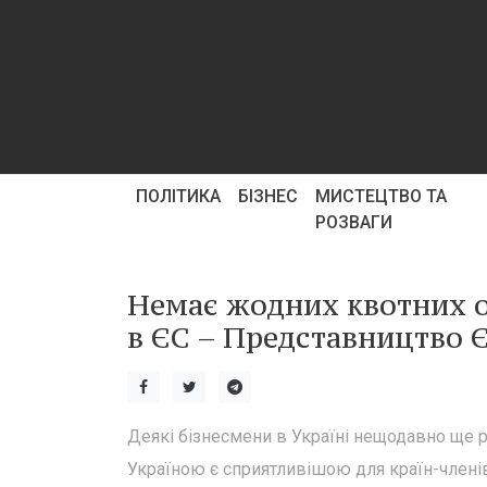
ПОЛІТИКА
БІЗНЕС
МИСТЕЦТВО ТА
РОЗВАГИ
Немає жодних квотних о
в ЄС – Представництво Є
Деякі бізнесмени в Україні нещодавно ще р
Україною є сприятливішою для країн-члені