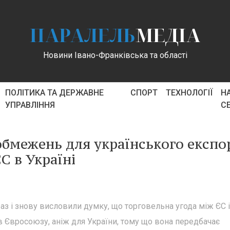
ПАРАЛЕЛЬ
МЕДІА
Новини Івано-Франківська та області
ПОЛІТИКА ТА ДЕРЖАВНЕ
СПОРТ
ТЕХНОЛОГІЇ
Н
УПРАВЛІННЯ
С
бмежень для українського експо
С в Україні
аз і знову висловили думку, що торговельна угода між ЄС і
в Євросоюзу, аніж для України, тому що вона передбачає