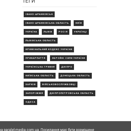
ТЕГИ
ІВАНО-ФРАНКІВСЬК
ІВАНО-ФРАНКІВСЬКА ОБЛАСТЬ
КИЇВ
УКРАЇНА
ЛЬВІВ
РОСІЯ
УКРАЇНЦІ
ЛЬВІВСЬКА ОБЛАСТЬ
КРИМІНАЛЬНИЙ КОДЕКС УКРАЇНИ
ПРИКАРПАТТЯ
ЗБРОЙНІ СИЛИ УКРАЇНИ
УКРАЇНСЬКА ГРИВНЯ
ДНІПРО
КИЇВСЬКА ОБЛАСТЬ
ДОНЕЦЬКА ОБЛАСТЬ
ХАРКІВ
ВІЙСЬКОВОСЛУЖБОВЦІ
ЗАПОРІЖЖЯ
ДНІПРОПЕТРОВСЬКА ОБЛАСТЬ
ОДЕСА
а paralel-media.com.ua. Посилання має бути розміщене