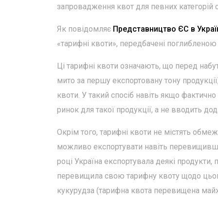
запровадження квот для певних категорій с
Як повідомляє
Представництво ЄС в Украї
«тарифні квоти», передбачені поглибленою
Ці тарифні квоти означають, що перед набут
мито за першу експортовану тону продукції
квоти. У такий спосіб навіть якщо фактично
ринок для такої продукції, а не вводить до
Окрім того, тарифні квоти не містять обме
можливо експортувати навіть перевищивши 
році Україна експортувала деякі продукти,
перевищила свою тарифну квоту щодо цього
кукурудза (тарифна квота перевищена майже