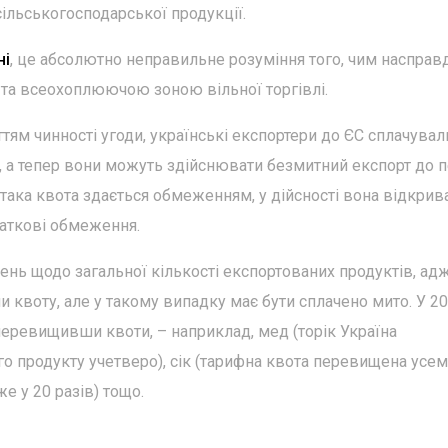
ільськогосподарської продукції.
ні
, це абсолютно неправильне розуміння того, чим насправд
 та всеохоплюючою зоною вільної торгівлі.
тям чинності угоди, українські експортери до ЄС сплачувал
, а тепер вони можуть здійснювати безмитний експорт до 
 така квота здається обмеженням, у дійсності вона відкрив
даткові обмеження.
жень щодо загальної кількості експортованих продуктів, ад
квоту, але у такому випадку має бути сплачено мито. У 2
 перевищивши квоти, – наприклад, мед (торік Україна
 продукту учетверо), сік (тарифна квота перевищена усем
 у 20 разів) тощо.