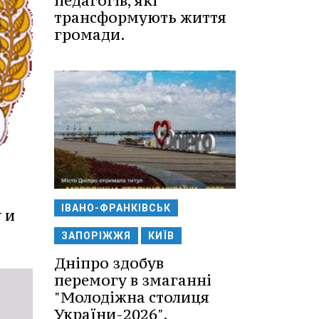
педагогів, які
трансформують життя
громади.
ІВАНО-ФРАНКІВСЬК
 и
ЗАПОРІЖЖЯ
КИЇВ
Дніпро здобув
перемогу в змаганні
"Молодіжна столиця
України-2026".