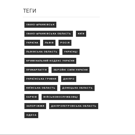
ТЕГИ
ІВАНО-ФРАНКІВСЬК
ІВАНО-ФРАНКІВСЬКА ОБЛАСТЬ
КИЇВ
УКРАЇНА
ЛЬВІВ
РОСІЯ
ЛЬВІВСЬКА ОБЛАСТЬ
УКРАЇНЦІ
КРИМІНАЛЬНИЙ КОДЕКС УКРАЇНИ
ПРИКАРПАТТЯ
ЗБРОЙНІ СИЛИ УКРАЇНИ
УКРАЇНСЬКА ГРИВНЯ
ДНІПРО
КИЇВСЬКА ОБЛАСТЬ
ДОНЕЦЬКА ОБЛАСТЬ
ХАРКІВ
ВІЙСЬКОВОСЛУЖБОВЦІ
ЗАПОРІЖЖЯ
ДНІПРОПЕТРОВСЬКА ОБЛАСТЬ
ОДЕСА