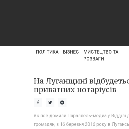
ПОЛІТИКА
БІЗНЕС
МИСТЕЦТВО ТА
РОЗВАГИ
На Луганщині відбудетьс
приватних нотаріусів
Як повідомили Параллель-медиа у Відділі д
громадян, з 16 березня 2016 року в Лугансь