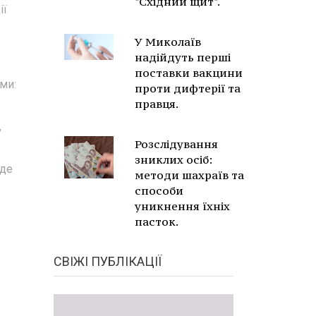
"Східний щит".
ії
У Миколаїв
надійдуть перші
поставки вакцини
ми:
проти дифтерії та
правця.
,
Розслідування
зниклих осіб:
уде
методи шахраїв та
способи
уникнення їхніх
пасток.
СВІЖІ ПУБЛІКАЦІЇ