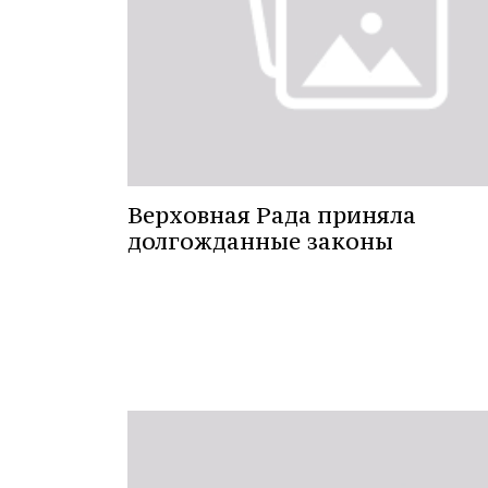
Верховная Рада приняла
долгожданные законы