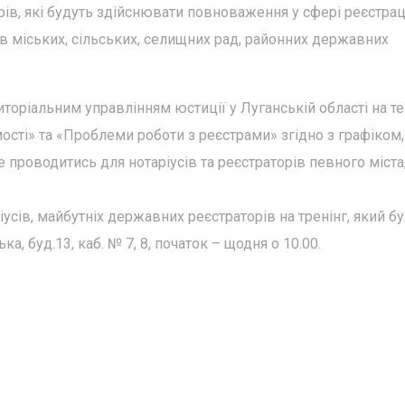
рів, які будуть здійснювати повноваження у сфері реєстрац
ів міських, сільських, селищних рад, районних державних
торіальним управлінням юстиції у Луганській області на те
мості» та «Проблеми роботи з реєстрами» згідно з графіком,
е проводитись для нотаріусів та реєстраторів певного міста
сів, майбутніх державних реєстраторів на тренінг, який б
, буд.13, каб. № 7, 8, початок – щодня о 10.00.