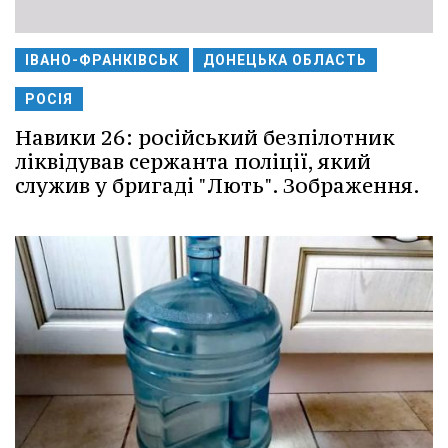
ІВАНО-ФРАНКІВСЬК
ДОНЕЦЬКА ОБЛАСТЬ
РОСІЯ
Навики 26: російський безпілотник
ліквідував сержанта поліції, який
служив у бригаді "Лють". Зображення.