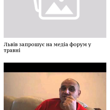
Львів запрошує на медіа форум у
травні