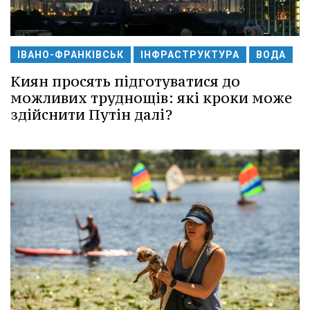
ІВАНО-ФРАНКІВСЬК
ІНФРАСТРУКТУРА
ВОДА
Киян просять підготуватися до
можливих труднощів: які кроки може
здійснити Путін далі?