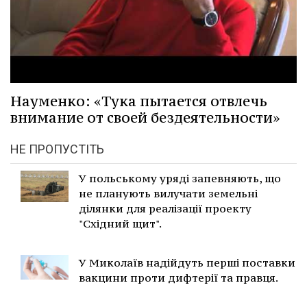
Науменко: «Тука пытается отвлечь
внимание от своей бездеятельности»
НЕ ПРОПУСТІТЬ
У польському уряді запевняють, що
не планують вилучати земельні
ділянки для реалізації проекту
"Східний щит".
У Миколаїв надійдуть перші поставки
вакцини проти дифтерії та правця.