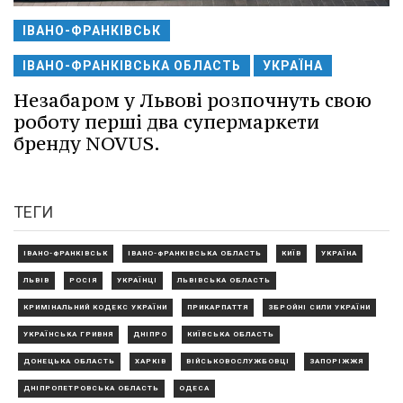
ІВАНО-ФРАНКІВСЬК
ІВАНО-ФРАНКІВСЬКА ОБЛАСТЬ
УКРАЇНА
Незабаром у Львові розпочнуть свою
роботу перші два супермаркети
бренду NOVUS.
ТЕГИ
ІВАНО-ФРАНКІВСЬК
ІВАНО-ФРАНКІВСЬКА ОБЛАСТЬ
КИЇВ
УКРАЇНА
ЛЬВІВ
РОСІЯ
УКРАЇНЦІ
ЛЬВІВСЬКА ОБЛАСТЬ
КРИМІНАЛЬНИЙ КОДЕКС УКРАЇНИ
ПРИКАРПАТТЯ
ЗБРОЙНІ СИЛИ УКРАЇНИ
УКРАЇНСЬКА ГРИВНЯ
ДНІПРО
КИЇВСЬКА ОБЛАСТЬ
ДОНЕЦЬКА ОБЛАСТЬ
ХАРКІВ
ВІЙСЬКОВОСЛУЖБОВЦІ
ЗАПОРІЖЖЯ
ДНІПРОПЕТРОВСЬКА ОБЛАСТЬ
ОДЕСА