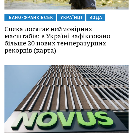
ІВАНО-ФРАНКІВСЬК
УКРАЇНЦІ
ВОДА
Спека досягає неймовірних
масштабів: в Україні зафіксовано
більше 20 нових температурних
рекордів (карта)