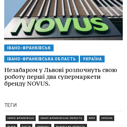
ІВАНО-ФРАНКІВСЬК
ІВАНО-ФРАНКІВСЬКА ОБЛАСТЬ
УКРАЇНА
Незабаром у Львові розпочнуть свою
роботу перші два супермаркети
бренду NOVUS.
ТЕГИ
ІВАНО-ФРАНКІВСЬК
ІВАНО-ФРАНКІВСЬКА ОБЛАСТЬ
КИЇВ
УКРАЇНА
ЛЬВІВ
РОСІЯ
УКРАЇНЦІ
ЛЬВІВСЬКА ОБЛАСТЬ