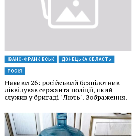
ІВАНО-ФРАНКІВСЬК
ДОНЕЦЬКА ОБЛАСТЬ
РОСІЯ
Навики 26: російський безпілотник
ліквідував сержанта поліції, який
служив у бригаді "Лють". Зображення.