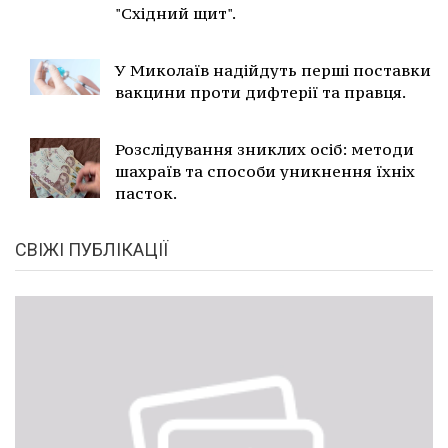
"Східний щит".
У Миколаїв надійдуть перші поставки
вакцини проти дифтерії та правця.
Розслідування зниклих осіб: методи
шахраїв та способи уникнення їхніх
пасток.
СВІЖІ ПУБЛІКАЦІЇ