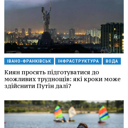
ІВАНО-ФРАНКІВСЬК
ІНФРАСТРУКТУРА
ВОДА
Киян просять підготуватися до
можливих труднощів: які кроки може
здійснити Путін далі?