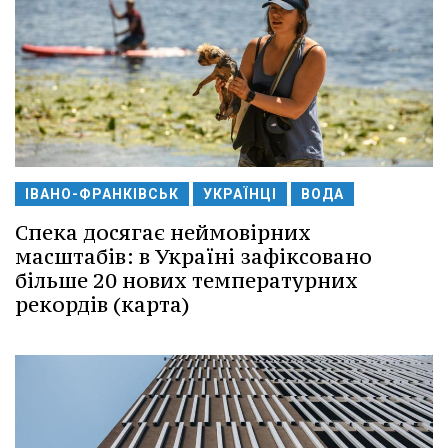
ІВАНО-ФРАНКІВСЬК
УКРАЇНЦІ
ВОДА
Спека досягає неймовірних
масштабів: в Україні зафіксовано
більше 20 нових температурних
рекордів (карта)