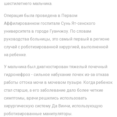
шестилетнего мальчика.
Операция была проведена в Первом
Аффилированном госпитале Сунь Ят-сенского
университета в городе Гуанчжоу. По словам
руководства больницы, это самый первый в регионе
случай с роботизированной хирургией, выполненной
на ребенке.
У мальчика был диагностирован тяжелый почечный
гидронефроз - сильное набухание почек из-за отказа
работы оттока мочи в мочевом пузыре. Когда ребенок
стал старше, а его заболевание дало более четкие
симптомы, врачи решились использовать
хирургическую систему Да Винчи, использующую
роботизированные манипуляторы.