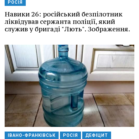
РОСІЯ
Навики 26: російський безпілотник
ліквідував сержанта поліції, який
служив у бригаді "Лють". Зображення.
ІВАНО-ФРАНКІВСЬК
РОСІЯ
ДЕФІЦИТ