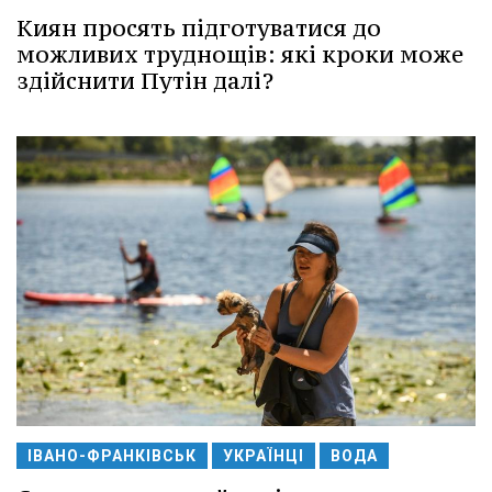
Киян просять підготуватися до
можливих труднощів: які кроки може
здійснити Путін далі?
ІВАНО-ФРАНКІВСЬК
УКРАЇНЦІ
ВОДА