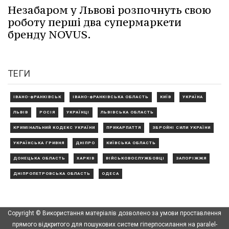
Незабаром у Львові розпочнуть свою
роботу перші два супермаркети
бренду NOVUS.
ТЕГИ
ІВАНО-ФРАНКІВСЬК
ІВАНО-ФРАНКІВСЬКА ОБЛАСТЬ
КИЇВ
УКРАЇНА
ЛЬВІВ
РОСІЯ
УКРАЇНЦІ
ЛЬВІВСЬКА ОБЛАСТЬ
КРИМІНАЛЬНИЙ КОДЕКС УКРАЇНИ
ПРИКАРПАТТЯ
ЗБРОЙНІ СИЛИ УКРАЇНИ
УКРАЇНСЬКА ГРИВНЯ
ДНІПРО
КИЇВСЬКА ОБЛАСТЬ
ДОНЕЦЬКА ОБЛАСТЬ
ХАРКІВ
ВІЙСЬКОВОСЛУЖБОВЦІ
ЗАПОРІЖЖЯ
ДНІПРОПЕТРОВСЬКА ОБЛАСТЬ
ОДЕСА
Copyright © Використання матеріалів дозволено за умови проставлення
прямого відкритого для пошукових систем гіперпосилання на paralel-