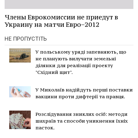
Члены Еврокомиссии не приедут в
Украину на матчи Евро−2012
НЕ ПРОПУСТІТЬ
У польському уряді запевняють, що
не планують вилучати земельні
ділянки для реалізації проекту
"Східний щит".
У Миколаїв надійдуть перші поставки
вакцини проти дифтерії та правця.
Розслідування зниклих осіб: методи
шахраїв та способи уникнення їхніх
пасток.