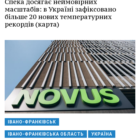
Спека досягає неймовірних
масштабів: в Україні зафіксовано
більше 20 нових температурних
рекордів (карта)
ІВАНО-ФРАНКІВСЬК
ІВАНО-ФРАНКІВСЬКА ОБЛАСТЬ
УКРАЇНА