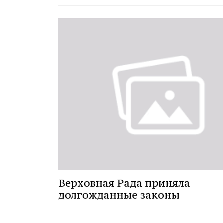
Верховная Рада приняла
долгожданные законы