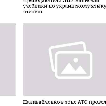
Преподаватели ЛНУ написали
учебники по украинскому языку
чтению
Наливайченко в зоне АТО прове