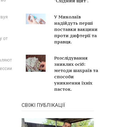
"Східний щит".
У Миколаїв
твуя
надійдуть перші
поставки вакцини
проти дифтерії та
у от
правця.
Розслідування
вляют
зниклих осіб:
рессии
методи шахраїв та
способи
уникнення їхніх
пасток.
СВІЖІ ПУБЛІКАЦІЇ