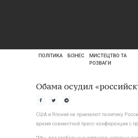
ПОЛІТИКА
БІЗНЕС
МИСТЕЦТВО ТА
РОЗВАГИ
Обама осудил «российск
США и Япония не приемлют политику Росси
время совместной пресс-конференции с п
"Мы, два глобальных партнера, которые вм