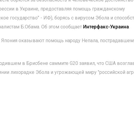
грессии в Украине, предоставляя помощь гражданскому
ое государство" - ИФ), борясь с вирусом Эбола и способс
налистам Б.Обама. Об этом сообщает
Интерфакс-Украина
.
и Япония оказывают помощь народу Непала, пострадавшем
одившем в Брисбене саммите G20 заявил, что США возгла
янии лихорадке Эбола и угрожающей миру "российской аг