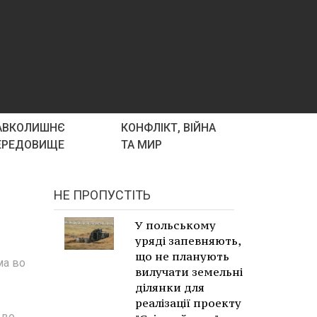
АВКОЛИШНЄ
КОНФЛІКТ, ВІЙНА
ЕРЕДОВИЩЕ
ТА МИР
НЕ ПРОПУСТІТЬ
У польському
уряді запевняють,
що не планують
ма во
вилучати земельні
ділянки для
реалізації проекту
 во