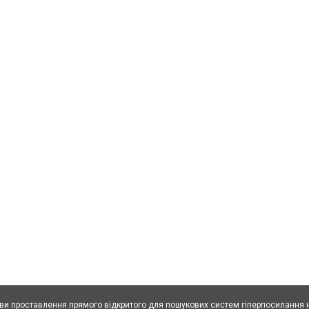
ови проставлення прямого відкритого для пошукових систем гіперпосилання н