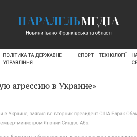
ПАРАЛЕЛЬ
МЕДІА
Новини Івано-Франківська та області
ПОЛІТИКА ТА ДЕРЖАВНЕ
СПОРТ
ТЕХНОЛОГІЇ
Н
УПРАВЛІННЯ
С
ую агрессию в Украине»
и в Украине, заявил во вторник президент США Барак Оба
ремьер-министром Японии Синдзо Абэ.
есте борются за безопасность и человеческое достоинство