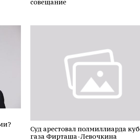
совещание
ми?
Суд арестовал полмиллиарда куб
газа Фирташа-Левочкина