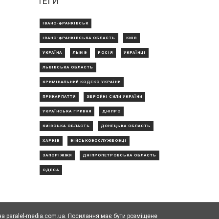
ТЕГИ
ІВАНО-ФРАНКІВСЬК
ІВАНО-ФРАНКІВСЬКА ОБЛАСТЬ
КИЇВ
УКРАЇНА
ЛЬВІВ
РОСІЯ
УКРАЇНЦІ
ЛЬВІВСЬКА ОБЛАСТЬ
КРИМІНАЛЬНИЙ КОДЕКС УКРАЇНИ
ПРИКАРПАТТЯ
ЗБРОЙНІ СИЛИ УКРАЇНИ
УКРАЇНСЬКА ГРИВНЯ
ДНІПРО
КИЇВСЬКА ОБЛАСТЬ
ДОНЕЦЬКА ОБЛАСТЬ
ХАРКІВ
ВІЙСЬКОВОСЛУЖБОВЦІ
ЗАПОРІЖЖЯ
ДНІПРОПЕТРОВСЬКА ОБЛАСТЬ
ОДЕСА
а paralel-media.com.ua. Посилання має бути розміщене