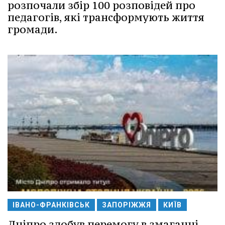
розпочали збір 100 розповідей про
педагогів, які трансформують життя
громади.
ІВАНО-ФРАНКІВСЬК
ЗАПОРІЖЖЯ
КИЇВ
Дніпро здобув перемогу в змаганні