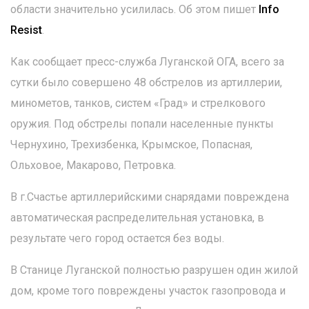
области значительно усилилась. Об этом пишет
Info
Resist
.
Как сообщает пресс-служба Луганской ОГА, всего за
сутки было совершено 48 обстрелов из артиллерии,
минометов, танков, систем «Град» и стрелкового
оружия. Под обстрелы попали населенные пункты
Чернухино, Трехизбенка, Крымское, Попасная,
Ольховое, Макарово, Петровка.
В г.Счастье артиллерийскими снарядами повреждена
автоматическая распределительная установка, в
результате чего город остается без воды.
В Станице Луганской полностью разрушен один жилой
дом, кроме того повреждены участок газопровода и